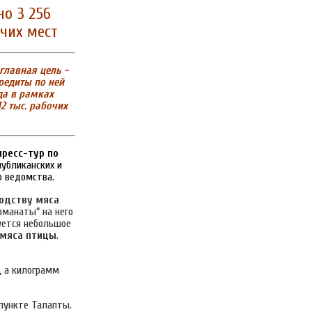
о 3 256
очих мест
главная цель -
редиты по ней
да в рамках
2 тыс. рабочих
пресс-тур по
публиканских и
о ведомства.
водству мяса
 аманаты" на него
уется небольшое
 мяса птицы
.
, а килограмм
пункте Талапты.