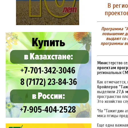
В реги
проектов
Программа "Ау
повышение до
выдают со 
программы выд
Министерство сел
проектам прог
региональных СМИ
Как отмечается,
бройлеров "Таж
выделили
27,6 
пространство пл
Это хозяйство с
"На "Тажитдин а
мяса птицы про
Еще одна важная