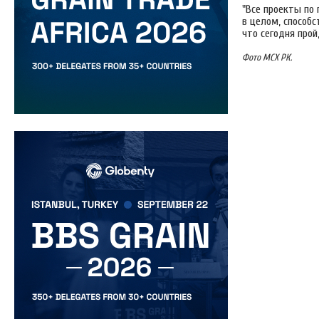
"Все проекты по
в целом, способс
что сегодня про
Фото МСХ РК.