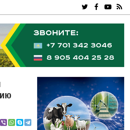
й
нию