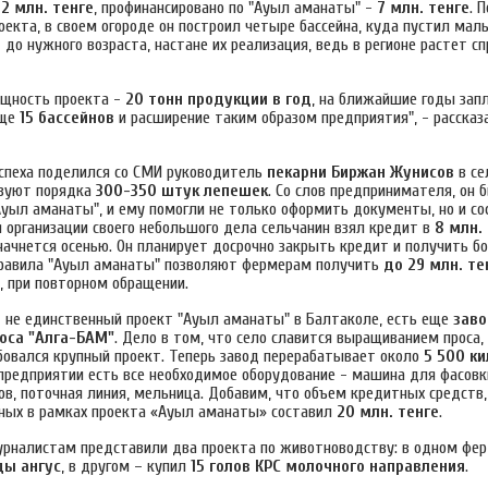
12 млн. тенге
, профинансировано по "Ауыл аманаты" -
7 млн. тенге
. 
екта, в своем огороде он построил четыре бассейна, куда пустил маль
до нужного возраста, настане их реализация, ведь в регионе растет с
щность проекта -
20 тонн продукции в год
, на ближайшие годы зап
еще
15 бассейнов
и расширение таким образом предприятия", - расска
успеха поделился со СМИ руководитель
пекарни Биржан Жунисов
в се
изуют порядка
300-350 штук лепешек
. Со слов предпринимателя, он 
Ауыл аманаты", и ему помогли не только оформить документы, но и со
я организации своего небольшого дела сельчанин взял кредит в
8 млн.
начнется осенью. Он планирует досрочно закрыть кредит и получить б
равила "Ауыл аманаты" позволяют фермерам получить
до 29 млн. те
, при повторном обращении.
- не единственный проект "Ауыл аманаты" в Балтаколе, есть еще
заво
оса "Алга-БАМ"
. Дело в том, что село славится выращиванием проса, 
бовался крупный проект. Теперь завод перерабатывает около
5 500 к
 предприятии есть все необходимое оборудование - машина для фасовк
ов, поточная линия, мельница. Добавим, что объем кредитных средств,
ных в рамках проекта «Ауыл аманаты» составил
20 млн. тенге
.
урналистам представили два проекта по животноводству: в одном фе
ды ангус
, в другом – купил
15 голов КРС молочного направления
.