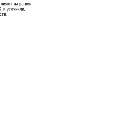
лияют на регион
Х и уточнили
,
сти
.