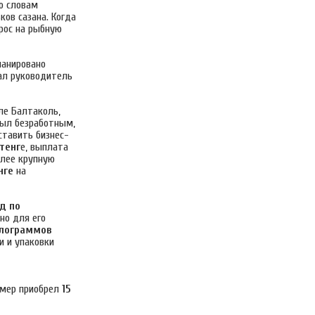
По словам
ков сазана. Когда
прос на рыбную
ланировано
зал руководитель
ле Балтаколь,
был безработным,
ставить бизнес-
 тенг
е, выплата
олее крупную
нге
на
д по
но для его
илограммов
и и упаковки
рмер приобрел
15