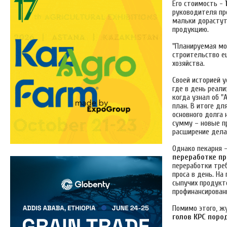
Его стоимость -
руководителя про
мальки дорастут 
продукцию.
"Планируемая мо
строительство 
хозяйства.
Своей историей 
где в день реал
когда узнал об "
план. В итоге дл
основного долга 
сумму – новые п
расширение дела
Однако пекарня 
переработке пр
переработки тре
проса в день. На
сыпучих продукт
профинансирован
Помимо этого, ж
голов КРС
поро