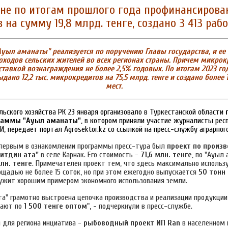
оне по итогам прошлого года профинансирован
 на сумму 19,8 млрд. тенге, создано 3 413 раб
ыл аманаты" реализуется по поручению Главы государства, и ее 
ходов сельских жителей во всех регионах страны. Причем микрок
ставкой вознаграждения не более 2,5% годовых.
По итогам 2023 го
ано 12,2 тыс. микрокредитов на 75,5 млрд. тенге и создано более 1
мест.
ьского хозяйства РК 23 января организовало в Туркестанской области
раммы "Ауыл аманаты"
, в котором приняли участие журналисты рес
, передает портал Аgrosektor.kz со ссылкой на пресс-службу аграрног
 первым в ознакомлении программы пресс-тура был
проект по произ
итдин ата"
в селе Карнак. Его стоимость -
71,6 млн. тенге
, по "Ауыл
млн. тенге
. Примечателен проект тем, что здесь максимально использ
ощадью не более 15 соток, но при этом ежегодно выпускается
50 тонн
лужит хорошим примером экономного использования земли.
та" грамотно выстроена цепочка производства и реализации продукции
дают по
1 500 тенге оптом
",
-
подчеркнули в пресс-службе.
 для региона инциатива -
рыбоводный проект ИП Ran
в населенном 