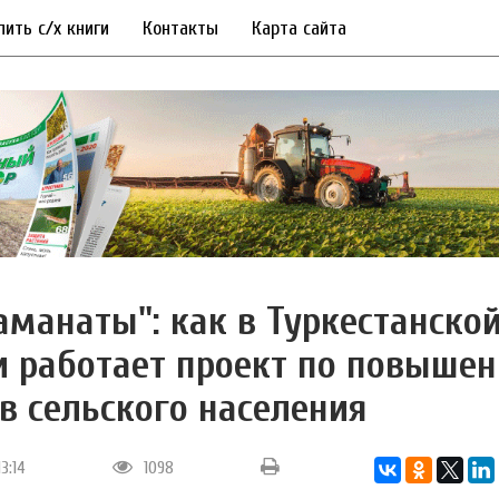
пить с/х книги
Контакты
Карта сайта
аманаты": как в Туркестанско
и работает проект по повыше
в сельского населения
13:14
1098