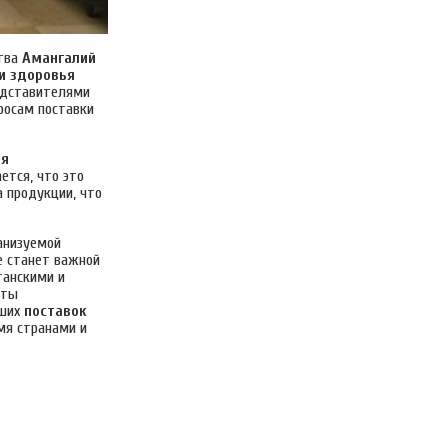
ства
Амангалий
и здоровья
редставителями
просам поставки
ия
ется, что это
 продукции, что
ганизуемой
е станет важной
анскими и
кты
йших
поставок
мя странами и