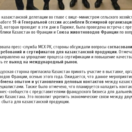
 казахстанской делегации во главе с вице-министром сельского хозяй
работе
91-й Генеральной сессии ассамблеи Всемирной организаци
), которая проходит в эти дни в Париже, была проведена встреча с п
блики Казахстан во Франции и С
оюза животноводов Франци
и по во
овала пресс-служба МСХ РК, стороны обсуждали вопросы
согласован
ребований и сертификатов для казахстанской продукции
. Отмеча
направлено на упрощение процесса сертификации и повышение качества
ть ее
выход на международный рынок
.
цузская сторона пригласила Казахстан принять участие в выставке, ор
одов Франции, осенью этого года. Ожидается, что данное мероприяти
обмена опытом и установления деловых контактов
между казахст
ециалистами. Также было отмечено, что планируется наладить конта
изнес-сообществ с представителями французского бизнеса для дальне
из Казахстана. Это позволит укрепить экономические связи между дву
 сбыта для казахстанской продукции.