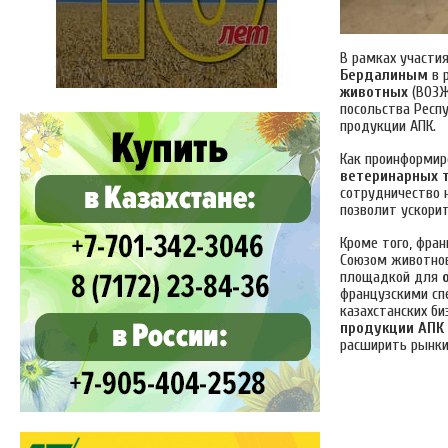
В рамках участия
Бердалиным
в 
животных
(ВОЗЖ
посольства Респу
продукции АПК.
Как проинформир
ветеринарных т
сотрудничество 
позволит ускори
Кроме того, фран
Союзом животнов
площадкой для
французскими сп
казахстанских б
продукции АПК
расширить рынки