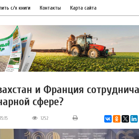
пить с/х книги
Контакты
Карта сайта
захстан и Франция сотруднич
нарной сфере?
15:15
1252