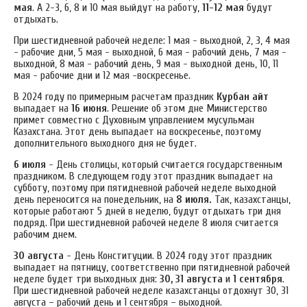
мая
. А 2-3, 6, 8 и 10 мая выйдут на работу,
11-12 мая
будут
отдыхать.
При шестидневной рабочей неделе: 1 мая - выходной, 2, 3, 4 мая
- рабочие дни, 5 мая - выходной, 6 мая - рабочий день, 7 мая -
выходной, 8 мая - рабочий день, 9 мая - выходной день, 10, 11
мая - рабочие дни и 12 мая -воскресенье.
В 2024 году по примерным расчетам праздник
Курбан айт
выпадает на
16 июня
. Решение об этом дне Министерство
примет совместно с Духовным управлением мусульман
Казахстана. Этот день выпадает на воскресенье, поэтому
дополнительного выходного дня не будет.
6 июля
- День столицы, который считается государственным
праздником. В следующем году этот праздник выпадает на
субботу, поэтому при пятидневной рабочей неделе выходной
день переносится на понедельник, на
8 июля.
Так, казахстанцы,
которые работают 5 дней в неделю, будут отдыхать три дня
подряд. При шестидневной рабочей неделе 8 июля считается
рабочим днем.
30 августа
- День Конституции. В 2024 году этот праздник
выпадает на пятницу, соответственно при пятидневной рабочей
неделе будет три выходных дня:
30, 31 августа
и
1 сентября
.
При шестидневной рабочей неделе казахстанцы отдохнут 30, 31
августа – рабочий день и 1 сентября – выходной.