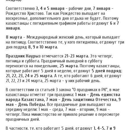
Соответственно
3, 4
и
5 января
- рабочие дни,
7 января
-
Рождество Христово. Так как Рождество выпадает на
воскресенье, дополнительного дня отдыха не будет. Поэтому
казахстанцы с пятидневным графиком работы отдохнут
6
и
7
января
.
8 марта
- Международный женский день, который выпадает
на пятницу. Соответственно те, у кого пятидневка, отдохнут три
дня подряд
8, 9
и
10 марта
.
Праздник Наурыз
отмечается
21-23 марта
. Это четверг,
пятница и суббота. Праздничный выходной в субботу
переносится на понедельник,
25 марта
. Поэтому казахстанцы,
которые работают 5 дней в неделю, отдохнут
5 дней подряд
:
21, 22, 23, 24
и
25 марта
. А те, кто работают 6 дней, отдохнут
21, 22, 23 и 24 марта, 25 марта - у них рабочий день.
В соответствии со статьей 3 закона "О праздниках в РК", в мае
казахстанцы отметят три праздника:
1 мая - День единства
народа Казахстана, 7 мая - День защитника Отечества, 9
мая - День Победы
. Все праздничные дни выпадают на
середину недели: 1 мая – среда, 7 мая - вторник, 9 мая -
четверг. Пока министерство не приняло решение о пересмотре
праздничных дней.
В частности, те, кто работает 5 дней, отдохнут
1, 4-5, 7 и 9