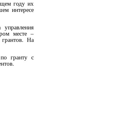
ущем году их
шем интересе
а управления
ором месте –
 грантов. На
 по гранту с
ентов.