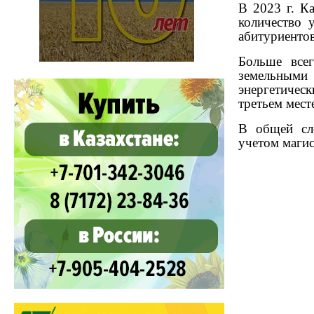
В 2023 г. К
количество 
абитуриентов
Больше всег
земельными 
энергетичес
третьем мест
В общей сло
учетом магис