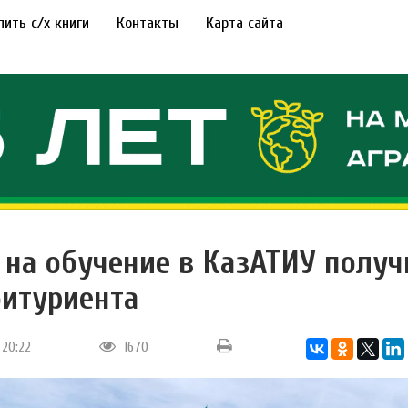
пить с/х книги
Контакты
Карта сайта
 на обучение в КазАТИУ получ
битуриента
 20:22
1670