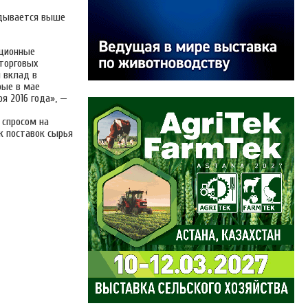
адывается выше
яционные
 торговых
й вклад в
рые в мае
я 2016 года», —
 спросом на
к поставок сырья