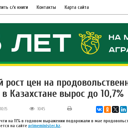
пить с/х книги
Контакты
Карта сайта
й рост цен на продовольствен
 в Казахстане вырос до 10,7%
10:15
1045
очти на 11% в годовом выражении подорожали в мае продоволь
ется на сайте
primeminister.kz
.