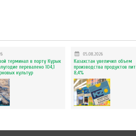
26
05.08.2026
вой терминал в порту Курык
Казахстан увеличил объем
олугодие перевалено 104,1
производства продуктов пит
ерновых культур
8,4%