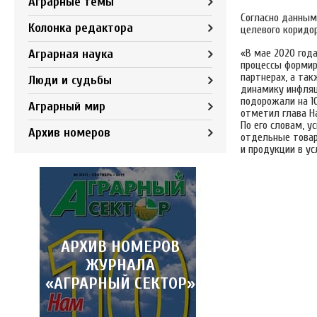
Аграрные темы
Согласно данным
Колонка редактора
целевого коридор
Аграрная наука
«В мае 2020 года
процессы формир
партнерах, а так
Люди и судьбы
динамику инфляц
подорожали на 10
Аграрный мир
отметил глава Н
По его словам, 
Архив номеров
отдельные товар
и продукции в у
АРХИВ НОМЕРОВ
ЖУРНАЛА
«АГРАРНЫЙ СЕКТОР»