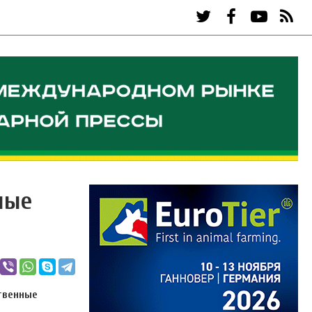
ные
ственные