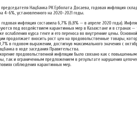
 председателя Нацбанка РК Ерболата Досаева, годовая инфляция скл
а 4-6%, установленного на 2020-2021 годы.
 годовая инфляция составила 6,7% (6,8% — в апреле 2020 года). Инфл
уются под воздействием карантинных мер в Казахстане и в странах —
же ослабления курса тенге и его переноса во внутренние цены. Основно
ии продолжает вносить рост цен на продовольственные товары, кото
,7% в годовом выражении, достигнув максимального значения с октябр
ацбанка в ходе заседания Правительства.
ускорение продовольственной инфляции было связано как с повышенным
ы, так и ограниченным предложением в результате нарушения цепоче
словиях соблюдения карантинных мер.