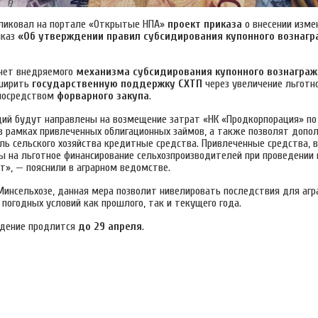
ликовал на портале «Открытые НПА»
проект приказа
о внесении изме
иказ
«Об утверждении правил субсидирования купонного вознагр
счет внедряемого
механизма субсидирования купонного вознагра
сширить
государственную поддержку СХТП
через увеличение льготн
 посредством
форварного закупа
.
дий будут направлены на возмещение затрат «НК «Продкорпорация» по
в рамках привлеченных облигационных займов, а также позволят допо
ль сельского хозяйства кредитные средства. Привлеченные средства, в
ы на льготное финансирование сельхозпроизводителей при проведении
т», — пояснили в аграрном ведомстве.
Минсельхозе, данная мера позволит нивелировать последствия для агр
погодных условий как прошлого, так и текущего года.
ждение продлится
до 29 апреля
.