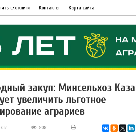
пить с/х книги
Контакты
Карта сайта
дный закуп: Минсельхоз Каза
ует увеличить льготное
ирование аграриев
13:12
808