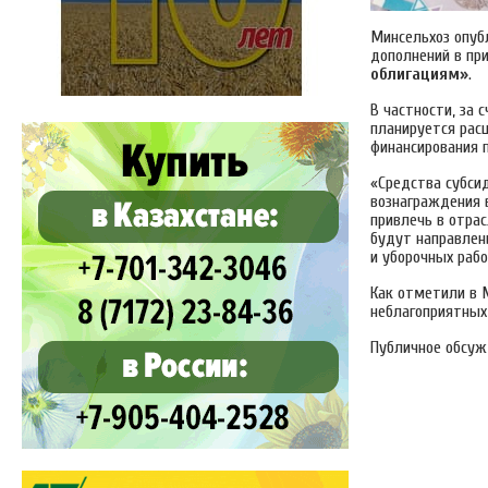
Минсельхоз опуб
дополнений в пр
облигациям»
.
В частности, за 
планируется ра
финансирования
«Средства субси
вознаграждения 
привлечь в отрас
будут направлен
и уборочных рабо
Как отметили в 
неблагоприятных 
Публичное обсу