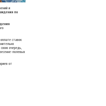
нений и
аждения по
ждения
ого
 оплате ставок
лнительно
 свою очередь,
 весенне-полевых
ариев от