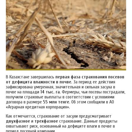
В Казахстане завершилась
первая фаза страхования посевов
от дефицита влажности в почве
. За период ее действия
зафиксирована умеренная, значительная и сильная засуха в
почве на площади
14 тыс. га
. Фермеры, чьи посевы пострадали,
получили страховые выплаты в соответствии с условиями
договора в размере
55 млн тенге
. Об этом сообщили в АО
«Аграрная кредитная корпорация».
Как отмечается, страхование от засухи предусматривает
двухфазное
и
трехфазное
страхование. Данные продукты
охватывают риск, основанный на дефиците влаги в почве в
период посевной компании.