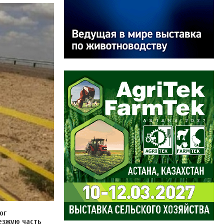
ог
езжую часть