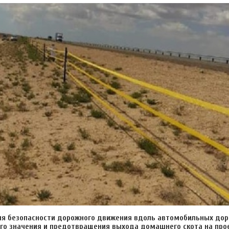
ля безопасности дорожного движения вдоль автомобильных дор
го значения и предотвращения выхода домашнего скота на про