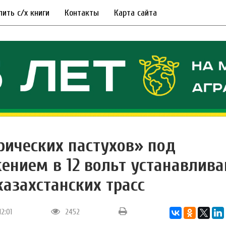
пить с/х книги
Контакты
Карта сайта
рических пастухов» под
ением в 12 вольт устанавлив
казахстанских трасс
12:01
2452