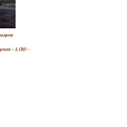
разрезе
ская – 3, СКО –