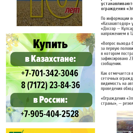
устанавливаютс
ограждения «Эл
По информации в
«Казахавтодор» 
«Доссор — Кулсар
напряжением в 12
«Вопрос выхода 
за первую полови
в котором постра
зафиксировано 23
сообщении.
Как отмечается 
сеточных огражде
видимость на ав
проведения обход
«Ограждения «Эл
страны», — резю