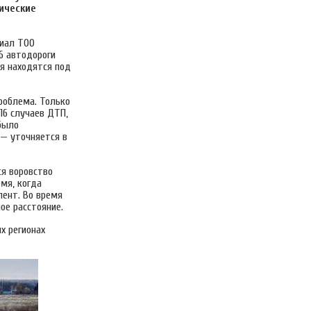
ические
лиал ТОО
6 автодороги
ия находятся под
роблема. Только
16 случаев ДТП,
 было
 — уточняется в
ся воровство
мя, когда
ент. Во время
ое расстояние.
х регионах