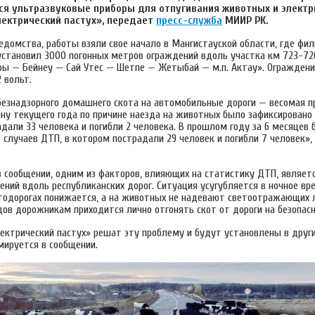
я ультразвуковые приборы для отпугивания животных и электр
ектрический пастух», передает
пресс-служба
МИИР РК.
едомства, работы взяли свое начало в Мангистауской области, где фи
установил 3000 погонных метров ограждений вдоль участка км 723-72
ы — Бейнеу — Сай Утес — Шетпе — Жетыбай — м.п. Актау». Огражден
 вольт.
безнадзорного домашнего скота на автомобильные дороги — весомая п
ну текущего года по причине наезда на животных было зафиксировано 
дали 33 человека и погибли 2 человека. В прошлом году за 6 месяцев
 случаев ДТП, в котором пострадали 29 человек и погибли 7 человек»,
в сообщении, одним из факторов, влияющих на статистику ДТП, являет
ний вдоль республиканских дорог. Ситуация усугубляется в ночное вре
тодорогах понижается, а на животных не надевают светоотражающих л
ов дорожникам приходится лично отгонять скот от дороги на безопасн
ектрический пастух» решат эту проблему и будут установлены в други
мируется в сообщении.