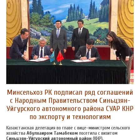
Минсельхоз РК подписал ряд соглашений
с Народным Правительством Синьцзян-
Уйгурского автономного района СУАР КНР
по экспорту и технологиям
Казахстанская делегация во главе с вице-министром сельского
хозяйства
Абулхаиром Тамабеком
посетила с визитом
Синьцзян-Уйгурский автономный район
(КНР).