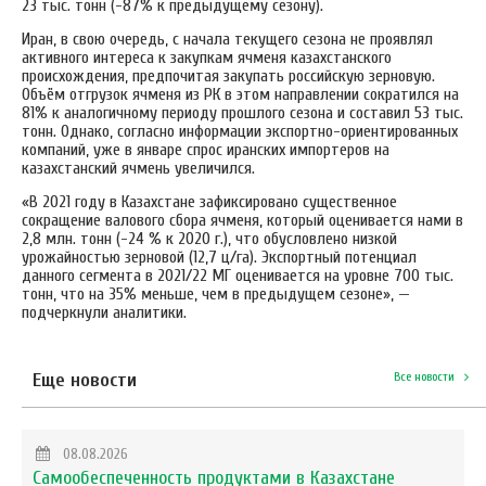
23 тыс. тонн (-87% к предыдущему сезону).
Иран, в свою очередь, с начала текущего сезона не проявлял
активного интереса к закупкам ячменя казахстанского
происхождения, предпочитая закупать российскую зерновую.
Объём отгрузок ячменя из РК в этом направлении сократился на
81% к аналогичному периоду прошлого сезона и составил 53 тыс.
тонн. Однако, согласно информации экспортно-ориентированных
компаний, уже в январе спрос иранских импортеров на
казахстанский ячмень увеличился.
«В 2021 году в Казахстане зафиксировано существенное
сокращение валового сбора ячменя, который оценивается нами в
2,8 млн. тонн (-24 % к 2020 г.), что обусловлено низкой
урожайностью зерновой (12,7 ц/га). Экспортный потенциал
данного сегмента в 2021/22 МГ оценивается на уровне 700 тыс.
тонн, что на 35% меньше, чем в предыдущем сезоне», —
подчеркнули аналитики.
Еще новости
Все новости
08.08.2026
Самообеспеченность продуктами в Казахстане