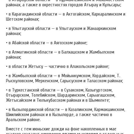
районах, а также в окрестностях городов Атырау и Кульсары;
• в Карагандинской области — в Актогайском, Каркаралинском и
Шетском районах;
• в Улытауской области — в Улытауском и Жанааркинском
районах;
• в Абайской области — в Аягозском районе;
• в Алматинской области — в Балхашском и Жамбылском
районах;
• в области Жетысу — частично в Алакольском районе;
• в Жамбылской области — в Мойынкумском, Кордайском, Т.
Рыскуловском, Меркенском, Сарысуском и Таласском районах;
• в Туркестанской области — в Сузакском, Казыгуртском,
Отырарском, Толебийском, Шардаринском, Сарыагашском,
Жетысайском и Тюлькубасском районах и в Шымкенте;
• в Кызылординской области — в Казалинском, Кармакшинском,
Шиилийском районах и в Кызылорде, а также частично в
Аральском районе.
Вместе с тем июньские дожди на фоне накопленных в мае
осадков создадут
умеренно влажные условия
в отдельных