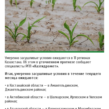
Умеренно засушливые условия ожидаются в
11
регионах
Казахстана. Об этом в
уточненном прогнозе
сообщают
специалисты
РГП «Казгидромет»
.
Итак, умеренно засушливые условия в течение текущего
месяца ожидаются:
• в Костанайской области — в Амангельдинском,
Джангельдинском районах;
• в Актюбинской области — в Шалкарском, Иргизском и Уилском
районах;
• в Атырауской области — в Курмангазинском и Махамбетском