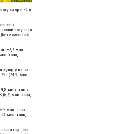
озкультур в ЕС в
внению с
рновой озвучен в
(без изменений
нн
(+2,7 млн ​​
млн. тонн,
н
кукурузы
по
5,1 (74,9) млн.
19,8 млн. тонн
 (6,2) млн. тонн,
6,5 млн. тонн
 14 млн. тонн,
​​тонн в год), его