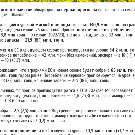
ейской комиссии
обнародовали
первые прогнозы
производства сельх
щает Oilworld.
жидающийся урожай
мягкой пшеницы
составит
130,9 млн. тонн
по сра
едыдущем сезоне 126 млн. тонн. Прогноз
внутреннего потребления
зе
98,8 млн тонн — в сезоне-2022/23),
экспорт
ожидается в
32 млн. тонн
ные
запасы
—
21,9
(18,1)
млн. тонн
.
меня
в ЕС в следующем сезоне прогнозируется на уровне
54,2 млн. то
реннее потребление – 42 млн. тонн (без изменений), экспорт — в 10 (+1) 
— 10 (+3,7) млн.
ожидают, что аграриями ЕС в новом сезоне будет собрано
65 млн. тон
 млн. тонн годом ранее. Потребление зерновой прогнозируется на уровне 7
18 (23) млн. тонн, конечные запасы — 21,9 (18,6) млн. тонн.
сличных, то прогноз производства
рапса
в ЕС в 2023/24 МГ составляет
 в предыдущем году), потребление — 24,8 (25,3) млн. тонн, импорт — 5,8
— 0,8 (0,5) млн. тонн.
собрать
2,9
(2,5)
млн. тонн
. Внутреннее потребление может составить 1
уровне предыдущего сезона), импорт ожидается без изменений за год —
огут составить 1,3 (1,2) млн. тонн.
дства
подсолнечника
в ЕС озвучен на уровне
10,9 млн. тонн
(+1,7 млн. 