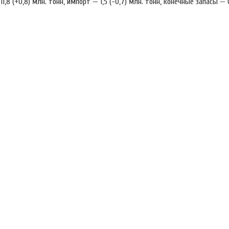
1,8 (+0,8) млн. тонн, импорт — 1,5 (-0,7) млн. тонн, конечные запасы — 