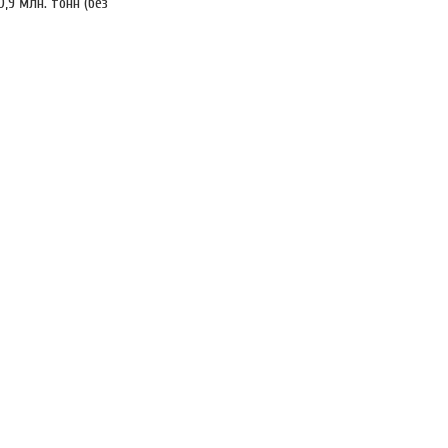
0,9 млн. тонн (без