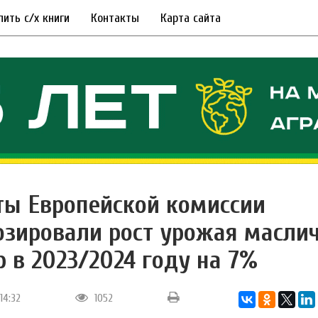
пить с/х книги
Контакты
Карта сайта
ты Европейской комиссии
озировали рост урожая масли
р в 2023/2024 году на 7%
14:32
1052