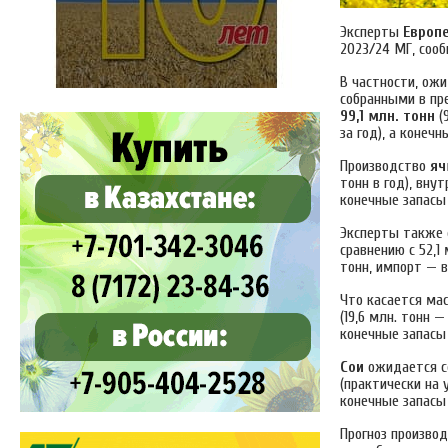
Эксперты
Европ
2023/24 МГ, сооб
В частности, о
собранными в пр
99,1 млн. тонн
(
за год), а конеч
Производство
яч
тонн в год), внут
конечные запасы 
Эксперты также 
сравнению с 52,1
тонн, импорт — в 
Что касается ма
(19,6 млн. тонн —
конечные запасы 
Сои
ожидается 
(практически на 
конечные запасы м
Прогноз произво