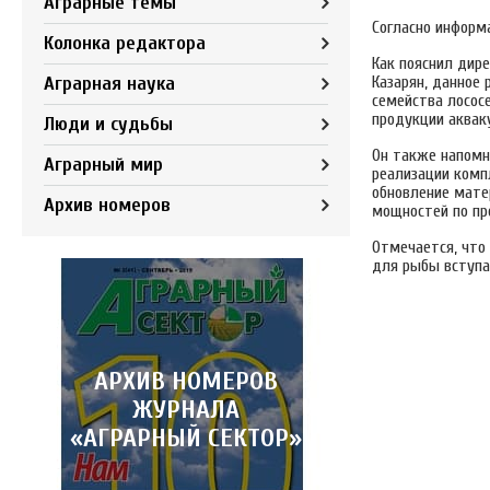
Аграрные темы
Согласно информ
Колонка редактора
Как пояснил дир
Аграрная наука
Казарян, данное
семейства лососе
продукции аквак
Люди и судьбы
Он также напомн
Аграрный мир
реализации комп
обновление мате
Архив номеров
мощностей по пр
Отмечается, что
для рыбы вступае
АРХИВ НОМЕРОВ
ЖУРНАЛА
«АГРАРНЫЙ СЕКТОР»