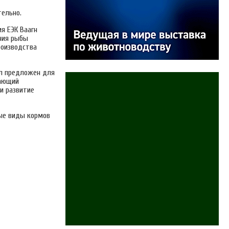
тельно.
я ЕЭК Ваагн
ния рыбы
роизводства
ыл предложен для
вающий
и развитие
ые виды кормов