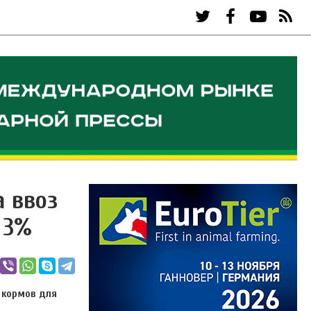
 ввоз
 3%
 кормов для