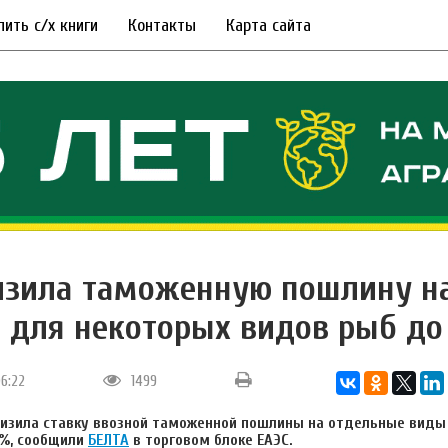
пить с/х книги
Контакты
Карта сайта
изила таможенную пошлину на
 для некоторых видов рыб до
06:22
1499
низила ставку ввозной таможенной пошлины на отдельные виды
3%, сообщили
БЕЛТА
в торговом блоке ЕАЭС.