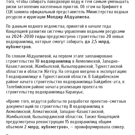
того, чтобы собирать паводковую воду и тем самым уменьшать
риски затопления населенных пунктов. Об этом на брифинге в
СЦК заявила официальный представитель Министерства водных
ресурсов и ирригации
Молдир Абдуалиева
.
По данным водного ведомства, принятой в начале года
Концепцией развития системы управления водными ресурсами
на
2024-2030 годы
предусмотрено строительство
20
новых
водохранилищ, которые смогут собирать
до 2,5 млрд.
кубометров
.
По словам Абдуалиевой, на первом этапе запланировано
строительство
10 водохранилищ
в Акмолинской, Западно-
Казахстанской, Жамбылской, Кызылординской, Туркестанской
областях и области Жетісу. На сегодня введено в эксплуатацию
1
водохранилище в Туркестанской области. В Байдибекском
районе начато строительство водохранилища Байдибек-ата, в
Толебийском районе начата реализация проекта по
строительству водохранилища Каракуыс.
«Кроме того, ведутся работы по разработке проектно-сметных
документаций по строительству
8
водохранилищ в
Акмолинской, Алматинской, Западно-Казахстанской,
Жамбылской, Кызылординской областях. Также Концепцией
предусмотрена реконструкция
15
водохранилищ общим
объемом
2 млрд. кубометров
», — проинформировала спикер.