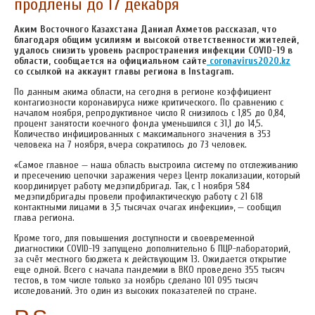
продлены до 17 декабря
Аким Восточного Казахстана Даниал Ахметов рассказал, что
благодаря общим усилиям и высокой ответственности жителей,
удалось снизить уровень распространения инфекции COVID-19 в
области, сообщается на официальном сайте
coronavirus2020.kz
со ссылкой на аккаунт главы региона в Instagram.
По данным акима области, на сегодня в регионе коэффициент
контагиозности коронавируса ниже критического. По сравнению с
началом ноября, репродуктивное число R снизилось с 1,85 до 0,84,
процент занятости коечного фонда уменьшился с 31,1 до 14,5.
Количество инфицированных с максимального значения в 353
человека на 7 ноября, вчера сократилось до 73 человек.
«Самое главное — наша область выстроила систему по отслеживанию
и пресечению цепочки заражения через Центр локализации, который
координирует работу медэпидбригад. Так, с 1 ноября 584
медэпидбригады провели профилактическую работу с 21 618
контактными лицами в 3,5 тысячах очагах инфекции», — сообщил
глава региона.
Кроме того, для повышения доступности и своевременной
диагностики COVID-19 запущено дополнительно 6 ПЦР-лабораторий,
за счёт местного бюджета к действующим 13. Ожидается открытие
еще одной. Всего с начала пандемии в ВКО проведено 355 тысяч
тестов, в том числе только за ноябрь сделано 101 095 тысяч
исследований. Это один из высоких показателей по стране.