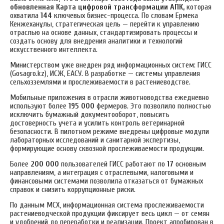
обновленная Карта цифровой трансформации АПК,
которая
охватила
144
ключевых бизнес-процесса. По словам Ермека
Кенжеханұлы, стратегическая цель — перейти к управлению
отраслью на основе данных, стандартизировать процессы и
создать основу для внедрения аналитики и технологий
искусственного интеллекта.
Министерством уже внедрен ряд информационных систем: ГИСС
(Gosagro.kz), ИСЖ, ЕАСУ. В разработке — системы управления
сельхозземлями и прослеживаемости в растениеводстве.
Мобильные приложения в отрасли животноводства ежедневно
используют более
195 000
фермеров. Это позволило полностью
исключить бумажный документооборот, повысить
достоверность учета и усилить контроль ветеринарной
безопасности. В пилотном режиме внедрены цифровые модули
лабораторных исследований и санитарной экспертизы,
формирующие основу сквозной прослеживаемости продукции.
Более
200 000
пользователей ГИСС работают по
17
основным
направлениям, а интеграция с отраслевыми, налоговыми и
финансовыми системами позволила отказаться от бумажных
справок и снизить коррупционные риски.
По данным МСХ, информационная система прослеживаемости
растениеводческой продукции фиксирует весь цикл — от семян
и удобрений до переработки и реализации. Проект апробирован в