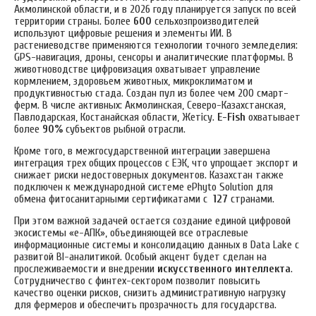
Акмолинской области, и в 2026 году планируется запуск по всей
территории страны.
Более
600
сельхозпроизводителей
используют цифровые решения и элементы ИИ. В
растениеводстве применяются технологии точного земледелия:
GPS-навигация, дроны, сенсоры и аналитические платформы. В
животноводстве цифровизация охватывает управление
кормлением, здоровьем животных, микроклиматом и
продуктивностью стада. Создан пул из более чем 200 смарт-
ферм. В числе активных: Акмолинская, Северо-Казахстанская,
Павлодарская, Костанайская области, Жетісу.
E-Fish
охватывает
более
90%
субъектов рыбной отрасли.
Кроме того, в межгосударственной интеграции завершена
интеграция трех общих процессов с ЕЭК, что упрощает экспорт и
снижает риски недостоверных документов. Казахстан также
подключен к международной системе ePhyto Solution для
обмена фитосанитарными сертификатами с
127
странами.
При этом важной задачей остается создание единой цифровой
экосистемы «е-АПК», объединяющей все отраслевые
информационные системы и консолидацию данных в Data Lake с
развитой BI-аналитикой. Особый акцент будет сделан на
прослеживаемости и внедрении
искусственного интеллекта
.
Сотрудничество с финтех-сектором позволит повысить
качество оценки рисков, снизить административную нагрузку
для фермеров и обеспечить прозрачность для государства.