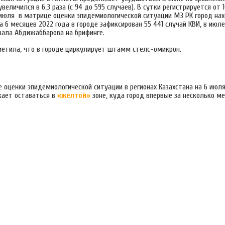
величился в 6,3 раза (с 94 до 595 случаев). В сутки регистрируется от 
3 июля в матрице оценки эпидемиологической ситуации МЗ РК город нах
а 6 месяцев 2022 года в городе зафиксирован 55 441 случай КВИ, в июле
ала Абдижаббарова на брифинге.
метила, что в городе циркулирует штамм стелс-омикрон.
 оценки эпидемиологической ситуации в регионах Казахстана на 6 июля
ает оставаться в
«желтой»
зоне, куда город впервые за несколько м