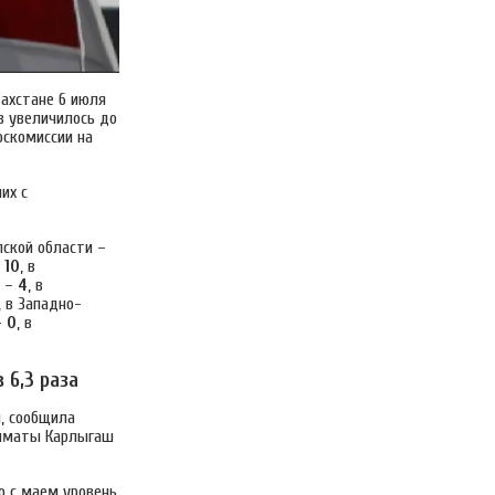
захстане 6 июля
в увеличилось до
оскомиссии на
их с
ской области –
–
10
, в
и –
4
, в
, в Западно-
–
0
, в
 6,3 раза
м, сообщила
Алматы Карлыгаш
ю с маем уровень