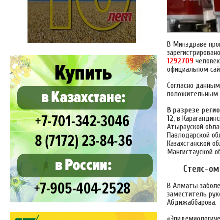
В Минздраве про
зарегистрирован
1292709
человек
официальном сайт
Согласно данным
положительным 
В разрезе регио
12
, в Карагандин
Атырауской обла
Павлодарской об
Казахстанской о
Мангистауской о
Стелс-ом
В Алматы заболе
заместитель рук
Абдижаббарова.
«Эпидемиологиче