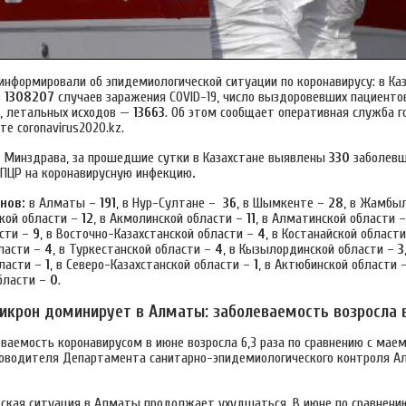
информировали об эпидемиологической ситуации по коронавирусу: в Ка
о
1308207
случаев заражения COVID-19, число выздоровевших пациенто
, летальных исходов —
13663
. Об этом сообщает оперативная служба г
е coronavirus2020.kz.
 Минздрава, за прошедшие сутки в Казахстане выявлены
330
заболевш
ПЦР на коронавирусную инфекцию
.
нов:
в Алматы –
191
, в Нур-Султане –
36
, в Шымкенте –
28
, в Жамбыл
ской области –
12
, в Акмолинской области –
11
, в Алматинской области 
сти –
9
, в Восточно-Казахстанской области –
4
, в Костанайской област
ласти –
4
, в Туркестанской области –
4
, в Кызылординской области –
3
бласти –
1
, в Северо-Казахстанской области –
1
, в Актюбинской области 
бласти –
0
.
икрон доминирует в Алматы: заболеваемость возросла в
ваемость коронавирусом в июне возросла 6,3 раза по сравнению с мае
оводителя Департамента санитарно-эпидемиологического контроля 
ская ситуация в Алматы продолжает ухудшаться. В июне по сравнени