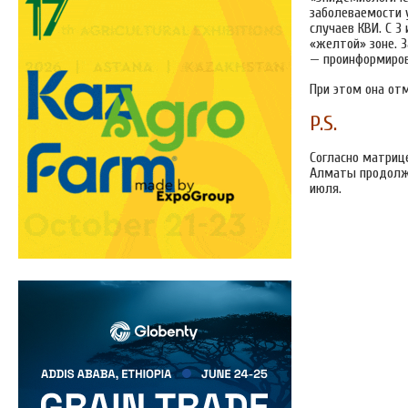
заболеваемости у
случаев КВИ. С 
«желтой» зоне. З
— проинформиров
При этом она от
P.S.
Согласно матрице
Алматы продолж
июля.