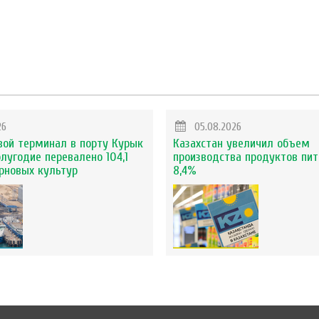
26
05.08.2026
вой терминал в порту Курык
Казахстан увеличил объем
олугодие перевалено 104,1
производства продуктов пит
ерновых культур
8,4%