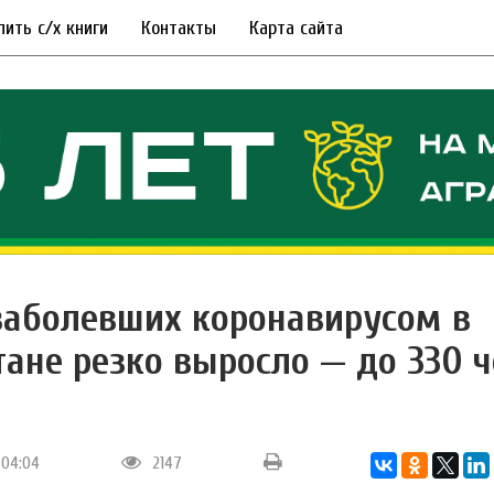
пить с/х книги
Контакты
Карта сайта
заболевших коронавирусом в
тане резко выросло — до 330 
 04:04
2147