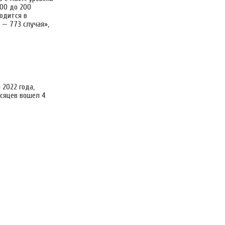
100 до 200
одится в
 — 773 случая»,
 2022 года,
есяцев вошел 4