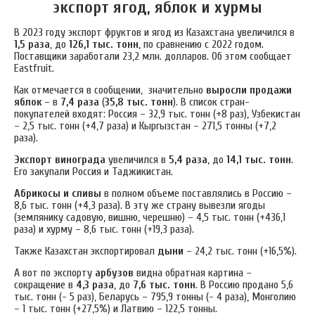
экспорт ягод, яблок и хурмы
В 2023 году экспорт фруктов и ягод из Казахстана увеличился в
1,5 раза
, до
126,1 тыс. тонн
, по сравнению с 2022 годом.
Поставщики заработали 23,2 млн. долларов.
Об этом сообщает
Eastfruit.
Как отмечается в сообщении, значительно
выросли продажи
яблок
– в
7,4 раза
(
35,8 тыс. тонн
). В список стран-
покупателей входят: Россия – 32,9 тыс. тонн (+8 раз), Узбекистан
– 2,5 тыс. тонн (+4,7 раза) и Кыргызстан – 271,5 тонны (+7,2
раза).
Экспорт винограда
увеличился в
5,4 раза
, до
14,1 тыс. тонн
.
Его закупали Россия и Таджикистан.
Абрикосы и сливы
в полном объеме поставлялись в Россию –
8,6 тыс. тонн (+4,3 раза). В эту же страну вывезли ягоды
(землянику садовую, вишню, черешню) – 4,5 тыс. тонн (+436,1
раза) и хурму – 8,6 тыс. тонн (+19,3 раза).
Также Казахстан экспортировал
дыни
– 24,2 тыс. тонн (+16,5%).
А вот по экспорту
арбузов
видна обратная картина –
сокращение в
4,3 раза
, до
7,6 тыс. тонн
. В Россию продано 5,6
тыс. тонн (- 5 раз), Беларусь – 795,9 тонны (- 4 раза), Монголию
– 1 тыс. тонн (+27,5%) и Латвию – 122,5 тонны.