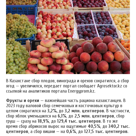
В Казахстане сбор плодов, винограда и орехов сократился, а сбор
ягод — увеличился, передает портал сообщает Аgrosektor.kz со
ссылкой на аналитиков портала Energyprom.kz.
Фрукты и орехи
— важнейшая часть рациона казахстанцев. В
2023 году валовой сбор семечковых и косточковых культур в
целом сократился на
3,2%,
до
3,2 млн. центнеров
. В частности,
сбор яблок уменьшился на
6,1%
, до
2,5 млн. центнеров
, сбор
груш — сразу на
18,9%
, до
129,4 тыс. центнеров
. В то же
время сбор абрикосов вырос на ощутимые
40,5%
, до
340,2 тыс.
центнеров
, а сбор вишни — на
0,6%
, до
127,5 тыс. центнеров
.