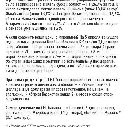
было зафиксировано в Жетысуской област — на
26,3%
за год. В
число антилидеров также попали Шымкент (плюс
18,1%
за год),
Жамбылская (плюс
18,1%
) и Западно-Казахстанская (плюс
17,7%
)
области. Наименьший годовой рост цен был отмечен в
Атырауской области — на
7,2%
. А вот в Абайской области цены
в секторе уменьшились на
1,2%
.
А если сравнить наши цены с мировыми? На 5 апреля текущего
года, согласно данным Numbeo, бананы в РК стоили 2,1 доллара
за кг, яблоки — 1,4 доллара, апельсины — 2,3 доллара. Стране
присвоили
21-е место
по дороговизне бананов,
30-е
— по
дороговизне апельсинов и
77-е
— по дороговизне яблок среди
95
стран, вошедших в рейтинг. То есть бананы у нас дорогие,
стоимость апельсинов — средняя, а вот яблоки ожидаемо все-
таки достаточно дешевые.
При этом
среди стран СНГ
бананы дороже всего стоят именно
в нашей стране, а апельсины и яблоки — в Узбекистане (2,3
доллара и 1,4 доллара за кг соответственно). По ценам на
апельсины и яблоки Казахстан занял
2-е место
среди стран
содружества.
Самые дешевые по СНГ бананы — в России (1,2 доллара за кг),
апельсины — в Азербайджане (1,4 доллара), яблоки — в Украине*
(0,7 доллара).
* У Украины в СНГ
по целому ряду причин спорный статус.