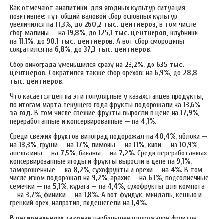
Как отмечают аналитики, для ягодных культур ситуация
позитивнее: тут общий валовой сбор основных культур
увеличился на
11,3%
, до
260,2 тыс. центнеров
, в том числе
сбор малины — на
19,8%
, до
125,1 тыс. центнеров
, клубники —
на
11,1%
, до
90,1 тыс. центнеров
. А вот сбор смородины
сократился на
6,8%
, до
37,3 тыс. центнеров
.
Сбор винограда уменьшился сразу на
23,2%
, до
635 тыс.
центнеров
. Сократился также сбор орехов: на
6,9%
, до
28,8
тыс. центнеров
.
Что касается цен на эти популярные у казахстанцев продукты,
по итогам марта текущего года фрукты подорожали на
13,6%
за год
. В том числе свежие фрукты выросли в цене на
17,9%
,
переработанные и консервированные — на
4,1%
.
Среди свежих фруктов виноград подорожал на
40,4%
, яблоки —
на
18,3%
, груши — на
17%
, лимоны — на
11%
, киви — на
10,9%
,
апельсины — на
7,5%
, бананы — на
7,2%
. Среди переработанных
консервированные ягоды и фрукты выросли в цене на
9,1%
,
замороженные — на
8,2%
, сухофрукты и орехи — на
4%
. В том
числе изюм подорожал на
9,2%
, арахис — на
6,1%
, подсолнечные
семечки — на
5,1%
, курага — на
4,4%
, сухофрукты для компота
— на
3,7%
, финики — на
1,8%
. А вот фундук, миндаль, кешью и
грецкий орех, напротив, подешевели на
1,4%
.
В региональном разрезе
наибольшее удорожание фруктов