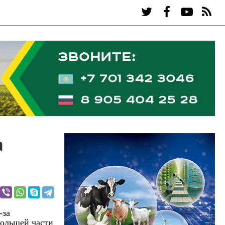
а
-за
большей части