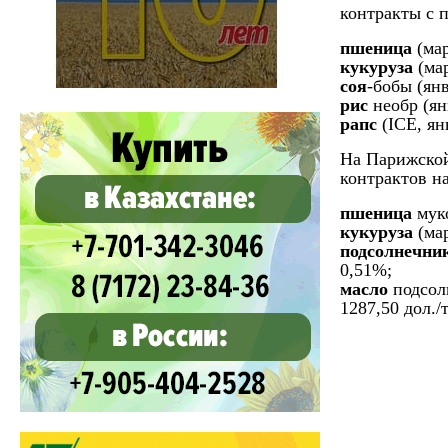
контракты с п
пшеница
(мар
кукуруза
(мар
соя
-бобы (янв
рис
необр (янв
рапс
(ICE, янв
На Парижской
контрактов на
пшеница
муко
кукуруза
(ма
подсолнечни
0,51%;
масло
подсолн
1287,50 дол./