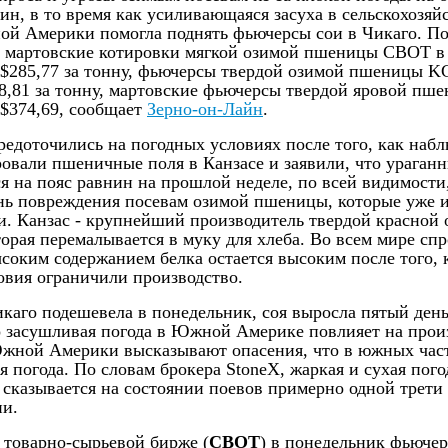
ин, в то время как усиливающаяся засуха в сельскохозя
й Америки помогла поднять фьючерсы сои в Чикаго. По
я мартовские котировки мягкой озимой пшеницы CBOT в
 $285,77 за тонну, фьючерсы твердой озимой пшеницы K
98,81 за тонну, мартовские фьючерсы твердой яровой 
 $374,69,
сообщает
Зерно-он-Лайн
.
редоточились на погодных условиях после того, как наб
овали пшеничные поля в Канзасе и заявили, что ураганн
 на пояс равнин на прошлой неделе, по всей видимости
нь повреждения посевам озимой пшеницы, которые уже
и. Канзас - крупнейший производитель твердой красной
орая перемалывается в муку для хлеба. Во всем мире спр
соким содержанием белка остается высоким после того, 
овия ограничили производство.
икаго подешевела в понедельник, соя выросла пятый день
о засушливая погода в Южной Америке повлияет на прои
ной Америки высказывают опасения, что в южных час
 погода. По словам брокера StoneX, жаркая и сухая пого
 сказывается на состоянии поевов примерно одной трети
ии.
 товарно-сырьевой бирже (
CBOT
) в понедельник фьюче