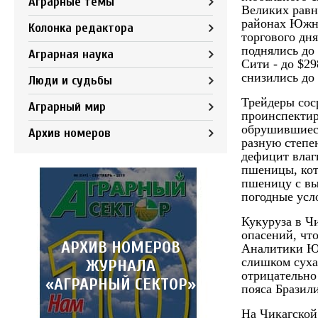
Аграрные темы
Великих равн
районах Южно
Колонка редактора
торгового дн
поднялись до
Аграрная наука
Сити - до $2
снизились до
Люди и судьбы
Трейдеры сос
Аграрный мир
проинспектир
обрушившиеся
Архив номеров
разную степе
дефицит влаг
пшеницы, кот
пшеницу с вы
погодные усл
Кукуруза в Ч
опасений, чт
АРХИВ НОМЕРОВ
Аналитики Юж
слишком сухая
ЖУРНАЛА
отрицательно
«АГРАРНЫЙ СЕКТОР»
пояса Бразил
На Чикагской