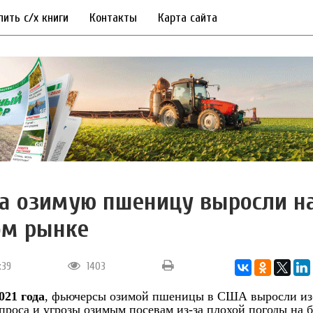
пить с/х книги
Контакты
Карта сайта
а озимую пшеницу выросли н
ом рынке
3:39
1403
021 года
, фьючерсы озимой пшеницы в США выросли из
спроса и угрозы озимым посевам из-за плохой погоды на 