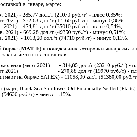
оставкой в январе, марте:
т 2021) - 285,77 дол./т (21070 руб./т) - плюс 0,35%;
т 2021) - 232,68 дол./т (17160 руб./т) - минус 0,38%;
. 2021) - 474,81 дол./т (35010 руб./т) - плюс 0,54%;
. 2021) - 669,28 дол./т (49350 руб./т) - минус 0,51%;
. 2021) - 1013,20 дол./т (74710 руб./т) - минус 0,11%.
 бирже (
МАTIF
) в понедельник котировки январских и
 закрытие торгов составили:
мольная (март 2021) - 314,85 дол./т (23210 руб./т) - п
рт 2021) - 270,88 дол./т (19970 руб./т) - плю
к
(март на бирже SAFEX) - 11058,00 zar/т (51380,00 руб./т
 (март, Black Sea Sunflower Oil Financially Settled (Platts
т (94630 руб./т) - минус 1,15%.