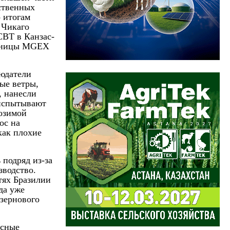
йственных
 итогам
 Чикаго
CBT в Канзас-
пшеницы MGEХ
людатели
ые ветры,
, нанесли
 испытывают
 озимой
ос на
как плохие
 подряд из-за
зводство.
тях Бразилии
да уже
 зернового
рсные