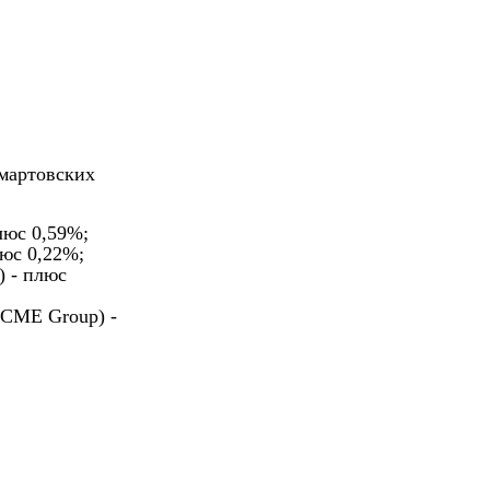
 мартовских
люс 0,59%;
с 0,22%;
) - плюс
) CME Group) -