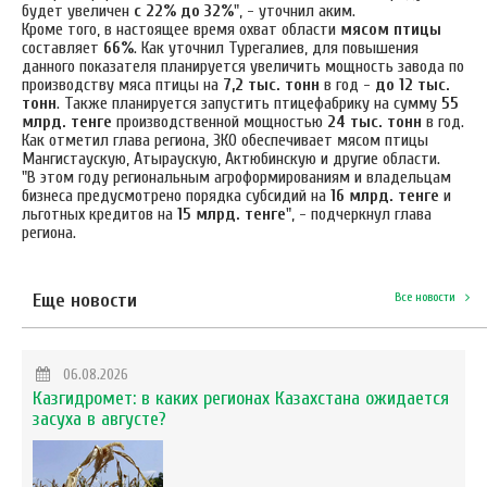
будет увеличен
с 22% до 32%
", - уточнил аким.
Кроме того, в настоящее время охват области
мясом птицы
составляет
66%
. Как уточнил Турегалиев, для повышения
данного показателя планируется увеличить мощность
завода по
производству мяса птицы на
7,2 тыс. тонн
в год -
до 12 тыс.
тонн
. Также планируется запустить птицефабрику на сумму
55
млрд. тенге
производственной мощностью
24 тыс. тонн
в год.
Как отметил глава региона, ЗКО обеспечивает мясом птицы
Мангистаускую, Атыраускую, Актюбинскую и другие области.
"В этом году региональным агроформированиям и владельцам
бизнеса предусмотрено порядка субсидий на
16 млрд. тенге
и
льготных кредитов на
15 млрд.
тенге
", - подчеркнул глава
региона.
Еще новости
Все новости
06.08.2026
Казгидромет: в каких регионах Казахстана ожидается
засуха в августе?