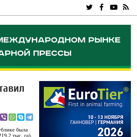
ставил
ублике была
9,2 тыс. га).