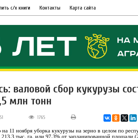
пить с/х книги
Контакты
Карта сайта
сь: валовой сбор кукурузы со
,5 млн тонн
:51
1765
 на 11 ноября уборка кукурузы на зерно в целом по респ
213,3 тыс. га, или 97,3% от запланированной площади (21