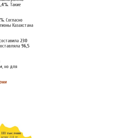
1,4%
. Такие
6%
. Согласно
гионы Казахстана
составила
230
 составляла
96,5
и
м, но для
онн