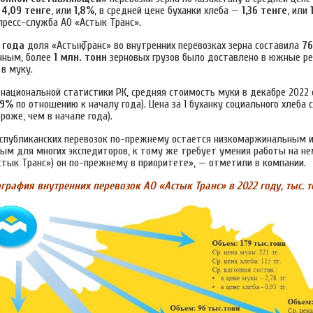
т
4,09 тенге
, или
1,8%
, в средней цене буханки хлеба —
1,36 тенге
, или
пресс-служба АО «Астык Транс».
 года
доля «Астық Транс» во внутренних перевозках зерна составила
7
нным, более
1 млн. тонн
зерновых грузов было доставлено в южные ре
в муку.
национальной статистики РК, средняя стоимость муки в декабре 2022 
29%
по отношению к началу года). Цена за 1 буханку социального хлеба
роже, чем в начале года).
спубликанских перевозок по-прежнему остается низкомаржинальным 
ым для многих экспедиторов, к тому же требует умения работы на не
стык Транс») он по-прежнему в приоритете», — отметили в компании.
ография внутренних перевозок АО «Астык Транс» в 2022 году, тыс. т