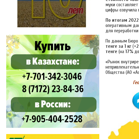
муки составляе
цифры озвучила 
По итогам 2022
оперативным да
для переработки 
По данным Бюро 
тенге за 1 кг
(+
тенге
(на
17%
до
«Рынок внутрире
непривлекательн
Общества (АО «А
Ге