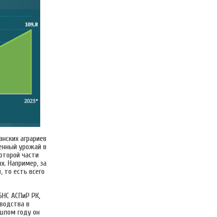
танских аграриев
енный урожай в
оторой части
х. Например, за
н
, то есть всего
БНС АСПиР РК,
водства в
ошлом году он