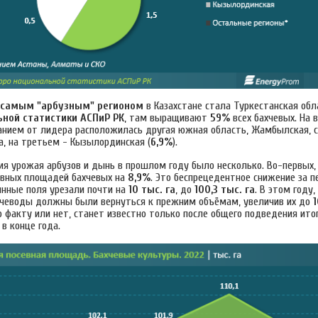
самым "арбузным" регионом
в Казахстане стала Туркестанская обл
ной статистики АСПиР РК
, там выращивают
59%
всех бахчевых. На 
нием от лидера расположилась другая южная область, Жамбылская, 
а, на третьем - Кызылординская (
6,9%
).
ия урожая арбузов и дынь в прошлом году было несколько. Во-первых,
вных площадей бахчевых на
8,9%
. Это беспрецедентное снижение за п
ынные поля урезали почти на
10 тыс. га
, до
100,3 тыс. га
. В этом году
хчеводы должны были вернуться к прежним объёмам, увеличив их до
1
 факту или нет, станет известно только после общего подведения ито
в конце года.