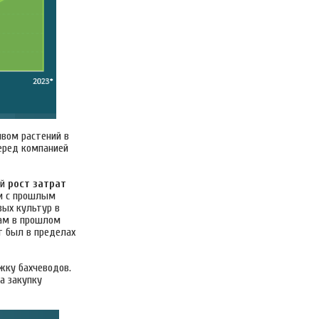
ивом растений в
еред компанией
ый
рост затрат
и с прошлым
вых культур в
вам в прошлом
т был в пределах
жку бахчеводов.
а закупку