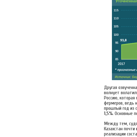
Другая озвученн
волнует волатил
Россию, которая
фермеров, ведь н
прошлый год из 
1,5%
. Основные п
Между тем, судя
Казахстан почти
реализации сост