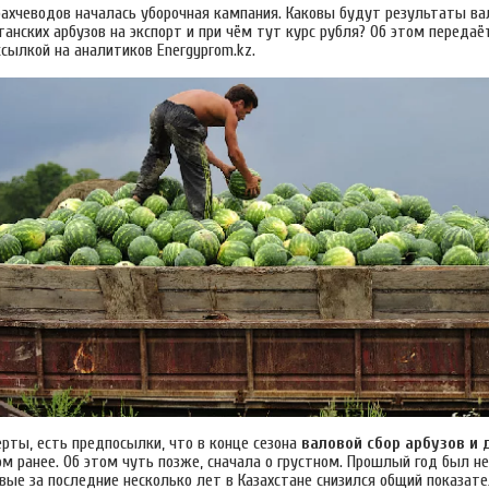
бахчеводов началась уборочная кампания. Каковы будут результаты вал
танских арбузов на экспорт и при чём тут курс рубля? Об этом передаё
 ссылкой на аналитиков Energyprom.kz.
ерты, есть предпосылки, что в конце сезона
валовой сбор арбузов и
ом ранее. Об этом чуть позже, сначала о грустном. Прошлый год был 
вые за последние несколько лет в Казахстане снизился общий показате