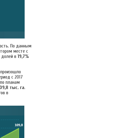
асть. По данным
втором месте с
с долей в
19,7%
 произошло
ериод с 2017
, по планам
09,8 тыс. га
.
гов в