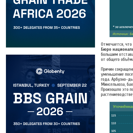
Отмечается, что
Бюро националь
большим отстава
от общего объём
Причин сокращен
уменьшение посе
года. Арбузно-д
Минсельхоза, ба
Произошло это по
растениеводстве 