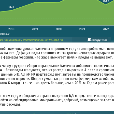
иной снижения урожая бахчевых в прошлом году стали проблемы с пол
ах на юге. Дефицит воды сложился из-за долгов некоторых аграриев п
гда фермеры говорили, что жара выжигает поля и плоды не вызревают.
к числу трудностей при выращивании бахчевых добавился значительн
во
- бахчеводы жалуются, что их расходы выросли в
4 раза
в сравнени
 данные БНС АСПиР РК подтверждают: затраты на производство бахче
твительно выросли. Общая сумма затрат по всем фермерским хозяйст
около
6 млрд. тенге
- на треть больше, чем в 2021-м. Годом ранее рос
в этом году из бюджета страны выделено
6,5 млрд. тенге
на поддер
ойти на субсидирование минеральных удобрений, возмещение затрат н
гие расходы.