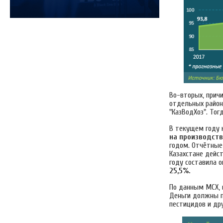
Во-вторых, прич
отдельных район
"КазВодХоз". То
В текущем году 
на производст
годом. Отчётные
Казахстане дейс
году составила 
25,5%.
По данным МСХ, 
Деньги должны п
пестицидов и дру