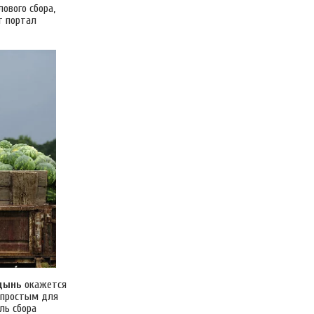
ового сбора,
т портал
 дынь
окажется
непростым для
ль сбора