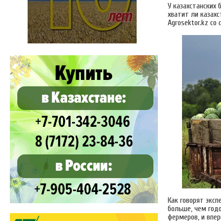
У казахстанских 
хватит ли казахс
Аgrosektor.kz со
Как говорят эксп
больше, чем год
фермеров, и впер