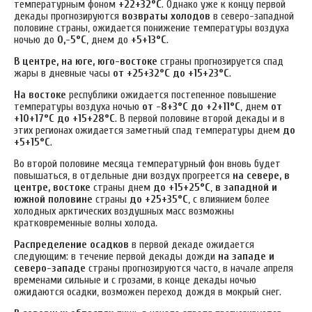
температурным фоном
+22+32°С
. Однако уже к концу первой
декады прогнозируются
возвраты холодов
в северо-западной
половине страны, ожидается понижение температуры воздуха
ночью до
0,-5°С
, днем до
+5+13°С
.
В центре, на юге, юго-востоке
страны прогнозируется спад
жары в дневные часы
от +25+32°С до +15+23°С
.
На востоке
республики ожидается постепенное повышение
температуры воздуха ночью
от -8+3°С до +2+11°С
, днем
от
+10+17°С до +15+28°С
. В первой половине второй декады и в
этих регионах ожидается заметный спад температуры днем
до
+5+15°С
.
Во второй половине месяца температурный фон вновь будет
повышаться, в отдельные дни воздух прогреется
на севере, в
центре, востоке
страны днем
до +15+25°С
,
в западной и
южной половине
страны
до +25+35°С
, с влиянием более
холодных арктических воздушных масс возможны
кратковременные волны холода.
Распределение осадков
в первой декаде ожидается
следующим: в течение первой декады дожди
на западе и
северо-западе
страны прогнозируются часто, в начале апреля
временами сильные и с грозами, в конце декады ночью
ожидаются осадки, возможен переход дождя в мокрый снег.