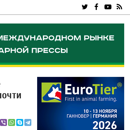
е
почти