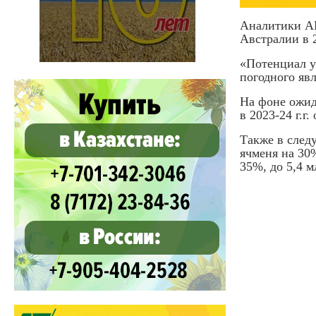
Аналитики A
Австралии в 2
«Потенциал у
погодного яв
На фоне ожид
в 2023-24 г.г
Также в след
ячменя на 30%
35%, до 5,4 м