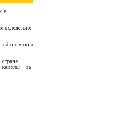
ы в
не вследствие
йской пшеницы
 стране
и канолы – на