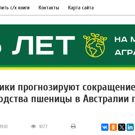
пить с/х книги
Контакты
Карта сайта
ики прогнозируют сокращени
одства пшеницы в Австралии 
19:01
1077