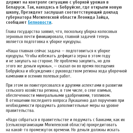
держит на контроле ситуацию с уборкой урожая в
Беларуси.
Так, находясь в Бобруйске, где открыли новую
школу, Президент заслушал соответствующий доклад
губернатора Могилевской области Леонида Зайца,
сообщают
Белновости
.
Глава государства заявил, что, поскольку уборка колосовых
зерновых почти финишировала, главной задачей теперь
является подготовка к уборке кукурузы.
«Наша главная сейчас задача — подготовиться к уборке
кукурузы. Чтобы избежать дефицита зерна в этом году
и не закупать на стороне. Не проблема закупить, но для
этого же деньги нужны», — сказал он во время посещения
Бобруйска и обсуждения с руководством региона хода уборочной
кампании и осенних полевых работ.
При этом он поинтересовался и другими аспектами в развитии
сельского хозяйства региона, в том числе, о севе озимых,
обеспеченности минеральными удобрениями, топливом.
В отношении последнего вопроса Лукашенко дал поручения при
необходимости продумать дополнительные меры на уровне
правительства.
«Надо собраться в правительстве и подумать с банками, как их
(сельхозорганизации Могилевской области) прокредитовать
на какой-то промежуток времени. Но деньги должны искать