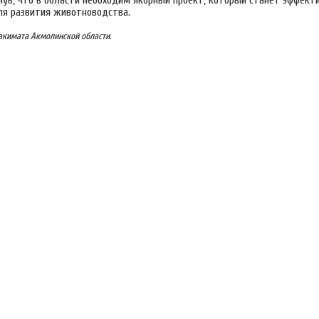
кнув, что в области необходим якорный проект, который станет эффек
я развития животноводства.
акимата Акмолинской области.