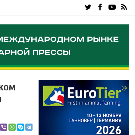
ском
й