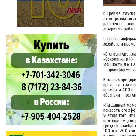
В Ерейментауско
агропромышле
рабочей поездки
аграриями район
Согласно информ
хозяйств и пром
«В структуру кл
«Соколинки и К»,
мощность
до 30
— проинформиро
В планах предпр
производства пл
прямых и
400
ко
обеспечит посту
«На данный моме
показать его эф
учетом того, чт
подспорьем для 
средств приобре
100 до 1200 гол