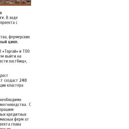
о
ге
. В ходе
проекта с
тва, фермерских
ный цикл
.
 «Торгай» и ТОО
уем выйти на
ости пастбищ»,
 рост
кт создаст
240
ции кластера
 необходимо
ивотноводства. С
Хорошим
тных кредитных
 мясных ферм от
оекта глава