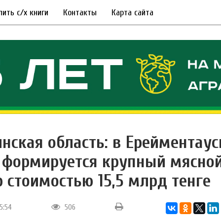
пить с/х книги
Контакты
Карта сайта
нская область: в Ерейментау
 формируется крупный мясно
р стоимостью 15,5 млрд тенге
15:54
506