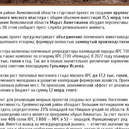
м районе Акмолинской области стартовал проект по созданию
крупног
нного
мясного кластера
с общим объемом инвестиций
15,5 млрд тен
 аким Акмолинской области
Марат Ахметжанов
обсудил перспективы 
а. Об этом сообщает пресс-служба регионального акимата.
ации, проект предусматривает
объединение
племенного животноводс
ышленного откорма, формируя полностью
замкнутый производствен
астера включены племенные репродукторы калмыцкой породы КРС ТОО
 а также комплекс по откорму КРС (ТОО «Номад»). К 2027 году планир
 тыс. голов
в год. Так же в планах значительное увеличение кормоемк
вала советник консорциума
Гульмира Исаева
.
иятия рост поголовья маточного стада мясного КРС
до 17,3 тыс. голов
,
еменного молодняка и развитие кооперации фермерских хозяйств. Прое
свенных рабочих мест. По прогнозам, экономический эффект от реализа
пления в бюджет на сумму
1,1 млрд тенге
.
нт для реализации якорных проектов созданы все условия. Населению
фективность. Ерейментауский район обладает большим потенциалом ж
о здесь сосредоточены
23%
площадей пастбищных угодий по области. 
разведения скота является программа «Ауыл Аманаты». За счет льго
тено
406
голов КРС,
1 800
— МРС и
53
— лошадей. Функционирует ряд
ов
. Имеется выход на международный рынок», — отметил значение пр