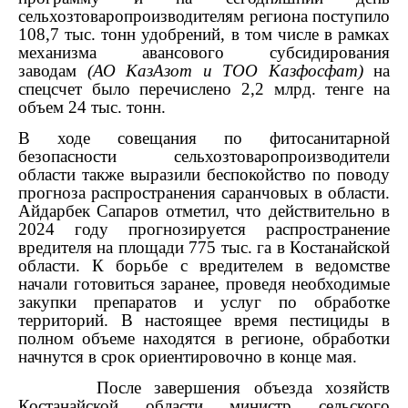
сельхозтоваропроизводителям региона поступило
108,7 тыс. тонн удобрений, в том числе в рамках
механизма авансового субсидирования
заводам
(АО КазАзот и ТОО Казфосфат)
на
спецсчет было перечислено 2,2 млрд. тенге на
объем 24 тыс. тонн.
В ходе совещания по фитосанитарной
безопасности сельхозтоваропроизводители
области также выразили беспокойство по поводу
прогноза распространения саранчовых в области.
Айдарбек Сапаров отметил, что действительно в
2024 году прогнозируется распространение
вредителя на площади 775 тыс. га в Костанайской
области. К борьбе с вредителем в ведомстве
начали готовиться заранее, проведя необходимые
закупки препаратов и услуг по обработке
территорий. В настоящее время пестициды в
полном объеме находятся в регионе, обработки
начнутся в срок ориентировочно в конце мая.
После завершения объезда хозяйств
Костанайской области министр сельского