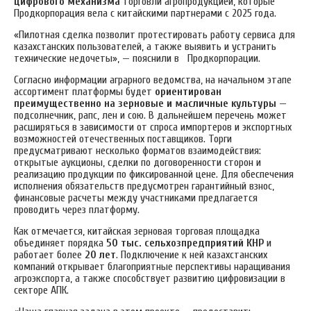
цифрового механизма
торговли агропродукцией, которые
Продкорпорация вела с китайскими партнерами с 2025 года.
«Пилотная сделка позволит протестировать работу сервиса для
казахстанских пользователей, а также выявить и устранить
технические недочеты», — пояснили в Продкорпорации.
Согласно информации аграрного ведомства, на начальном этапе
ассортимент платформы будет
ориентирован
преимущественно на зерновые и масличные культуры
—
подсолнечник, рапс, лен и сою. В дальнейшем перечень может
расширяться в зависимости от спроса импортеров и экспортных
возможностей отечественных поставщиков.
Торги
предусматривают несколько форматов взаимодействия:
открытые аукционы, сделки по договоренности сторон и
реализацию продукции по фиксированной цене. Для обеспечения
исполнения обязательств предусмотрен гарантийный взнос,
финансовые расчеты между участниками предлагается
проводить через платформу.
Как отмечается, китайская зерновая торговая площадка
объединяет порядка
50 тыс. сельхозпредприятий КНР
и
работает более
20 лет
.
Подключение к ней казахстанских
компаний открывает благоприятные перспективы наращивания
агроэкспорта, а также способствует развитию цифровизации в
секторе АПК.