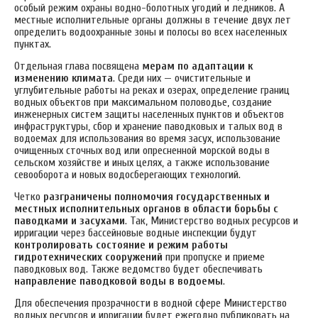
особый режим охраны водно-болотных угодий и ледников. А
местные исполнительные органы должны в течение двух лет
определить водоохранные зоны и полосы во всех населенных
пунктах.
Отдельная глава посвящена
мерам по адаптации к
изменению климата
. Среди них — очистительные и
углубительные работы на реках и озерах, определение границ
водных объектов при максимальном половодье, создание
инженерных систем защиты населенных пунктов и объектов
инфраструктуры, сбор и хранение паводковых и талых вод в
водоемах для использования во время засух, использование
очищенных сточных вод или опресненной морской воды в
сельском хозяйстве и иных целях, а также использование
севооборота и новых водосберегающих технологий.
Четко
разграничены полномочия государственных и
местных исполнительных органов в области борьбы с
паводками и засухами
. Так, Министерство водных ресурсов и
ирригации через бассейновые водные инспекции будут
контролировать состояние и режим работы
гидротехнических сооружений
при пропуске и приеме
паводковых вод. Также ведомство будет обеспечивать
направление паводковой воды в водоемы
.
Для обеспечения прозрачности в водной сфере Министерство
водных ресурсов и ирригации будет ежегодно публиковать на