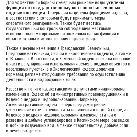
Для эффективной борьбы с «черным рынком» воды
усилены
функции по государственному контролю бассейновых
водных инспекции
. Теперь они наделены функциями надзора,
в соответствии с которыми будут принимать меры
оперативного реагирования. Также будет вестись
государственный контроль за соблюдением местными
исполнительными органами возложенных на них функций в
области охраны и использования водного фонда.
Также внесены изменения в Гражданский, Земельный,
Предпринимательский, Лесной и Экологический кодексы, а также
в 13 законов. В частности, в Земельный кодекс внесены поправки
в части регулирования использования земель водных объектов в
населенных пунктах, а в Экологический кодекс дополнен
нормами, регламентирующими требования по осуществлению
деятельности в водоохранных зонах.
Известно и то, что казахстанскими депутатами инициированы
изменения в Кодекс об административных правонарушениях и в
Кодекс о недрах и недропользовании. Например,
Административный кодекс теперь предусматривает
ужесточение ответственности за нарушения в водной сфере, а в
Кодексе о недрах и недропользовании изменены статьи о
разведке и добыче углеводородов в Каспийском море, разведке
и добыче подземных вод, а также старательству, добыче соли
и лечебных грязей.