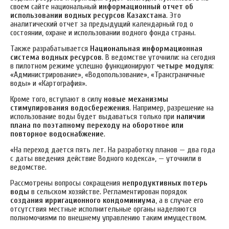
своем сайте национальный
информационный отчет об
использовании водных ресурсов Казахстана
. Это
аналитический отчет за предыдущий календарный год о
состоянии, охране и использовании водного фонда страны.
Также разрабатывается
Национальная информационная
система водных ресурсов
. В ведомстве уточнили: на сегодня
в пилотном режиме успешно функционируют
четыре модуля
:
«Администрирование», «Водопользование», «Трансграничные
воды» и «Картография».
Кроме того, вступают в силу
новые механизмы
стимулирования водосбережения
. Например, разрешение на
использование воды будет выдаваться только при
наличии
плана по поэтапному переходу на оборотное или
повторное водоснабжение
.
«На переход дается пять лет. На разработку планов — два года
с даты введения действие Водного кодекса», — уточнили в
ведомстве.
Рассмотрены вопросы сокращения
непродуктивных потерь
воды
в сельском хозяйстве. Регламентирован порядок
создания ирригационного кондоминиума
, а в случае его
отсутствия местные исполнительные органы наделяются
полномочиями по внешнему управлению таким имуществом.