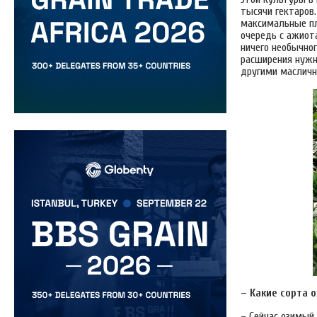
тысячи гектаров.
максимальные пл
очередь с ажиот
ничего необычног
расширения нужн
другими масличн
– Какие сорта
– Сейчас озимый