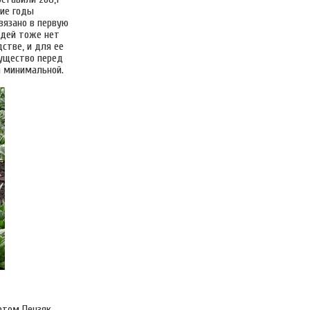
ние годы
вязано в первую
адей тоже нет
стве, и для ее
мущество перед
я минимальной.
ртом Пензяк,