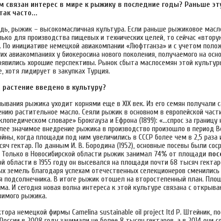
чем связан интерес в мире к рыжику в последние годы? Раньше эт
ак часто...
едь, рыжик – высокомасличная культура. Если раньше рыжиковое масл
лько для производства пищевых и технических целей, то сейчас «втор
. По инициативе немецкой авиакомпании «Люфтганза» и с учетом пол
их авиакомпаниях у биокеросина нового поколения, получаемого на осн
оявились хорошие перспективы. Рынок сбыта маслосемян этой культуры
пе, хотя лидирует в закупках Турция.
о растение введено в культуру?
лывания рыжика уходит корнями еще в XIX век. Из его семян получали 
нию растительное масло. Сеяли рыжик в основном в европейской части 
клопедическом словаре» Брокгауза и Ефрона (1899): «…спрос за границу 
олее значимое внедрение рыжика в производство произошло в период В
йны, когда площади под ним увеличились в СССР более чем в 2,5 раза 
яч гектар. По данным И. В. Бородина (1952), основные посевы были со
. Только в Новосибирской области рыжик занимал 74% от площади
пос
ой области в 1955 году он высевался на площади почти 68 тысяч гектар
ых земель благодаря успехам отечественных селекционеров сменились
я подсолнечника. В итоге рыжик отошел на второстепенный план. Площ
ма. И сегодня новая волна интереса к этой культуре связана с откры
зимого рыжика.
ора немецкой фирмы Camelina sustainable oil project ltd Р. Штейник, 
России в 2008 году занимали не более 8 тысяч гектаров, а в 2014 они с