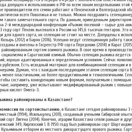
года допущен к использованию в РФ по всем зонам возделывания этой
е производители его семян работают в Пензенской и Волгоградской обл
рактически всего Поволжья и не только. Можно поздравить селекционе
ем такого замечательного сорта. По данным, приведенным директором
 на 2-й международной конференции «Рыжик посевной – сырье для ави
13 году сорт Пензяк высевался в России на 145,6 тысячах гектаров. Это
и для одного сорта, но селекция не стоит на месте. Допущены к испо
 Козырь (2012) и Барон (2016). Успешно ведут селекционную работу так
созданы и внесены в Госреестр РФ сорта Передовик (2014) и Карат (2015)
 районированным сортом озимого рыжика. В свое время в производств
я социализма и Саратовский озимый. Обычно селекция рыжика ведется 
ий, хорошо адаптированных к определенным условиям. Сейчас появляю
 за рубежом. Есть исходный материал для комбинационной селекции и в
онерами. Думаю, что с каждым последующим этапом селекции сорта б
ть менее пластичными, но более продуктивными и технологичными. Се
чтобы составить конкуренцию новым формам, получаемым с помощью 
ичане, например, уже испытывают модифицированный рыжик с повыш
ных кислот Омега-3.
рыжика районированы в Казахстане?
комиссии по сортоиспытанию
, в Казахстане сегодня районированы 3
 местный (1994), Исилькулец (2011), созданный учеными Сибирской опыт
й сорт Лигена (2014). Конечно, аграрии Казахстана сеяли раньше и друг
ежский 349, Киргизский 1. В 1950 году был районирован сорт Шортандин
. Кузьминым отбором из местного дикорастущего ярового рыжика. Сор