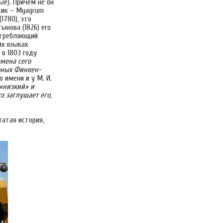
ые). Причем не он
жик – Myagrum
1780), это
ынова (1826) его
истребляющий
их языках
 в 1803 году
мена сего
оных Финкен-
 имени и у М. И.
«низкий» и
то заглушает его,
гатая история,