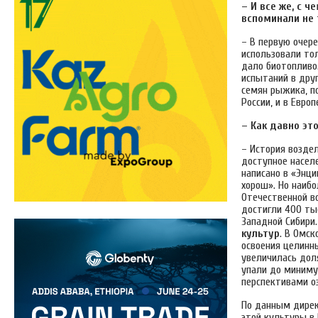
– И все же, с 
вспоминали не т
– В первую очер
использовали то
дало биотопливо
испытаний в друг
семян рыжика, п
России, и в Евро
– Как давно эт
– История возде
доступное населе
написано в «Энци
хорош». Но наиб
Отечественной во
достигли 400 тыс
Западной Сибири
культур
. В Омск
освоения целинн
увеличилась дол
упали до миниму
перспективами о
По данным директ
этой культуры в 