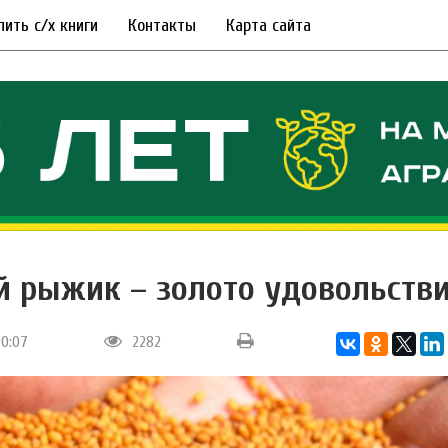
пить с/х книги
Контакты
Карта сайта
 рыжик – золото удовольств
20:07
2282