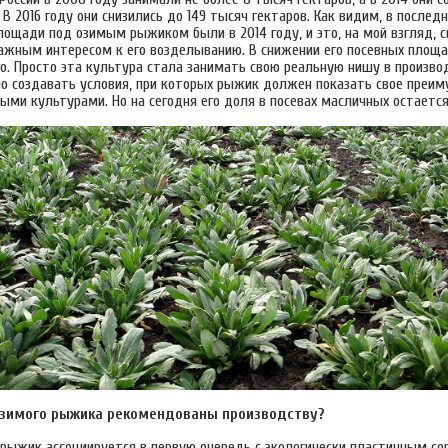
 В 2016 году они снизились до 149 тысяч гектаров. Как видим, в послед
ощади под озимым рыжиком были в 2014 году, и это, на мой взгляд, с
ажным интересом к его возделыванию. В снижении его посевных площ
о. Просто эта культура стала занимать свою реальную нишу в производ
о создавать условия, при которых рыжик должен показать свое преи
ыми культурами. Но на сегодня его доля в посевах масличных остаетс
 озимого рыжика рекомендованы производству?
 рыжик ассоциируется в первую очередь с экологически пластичным со