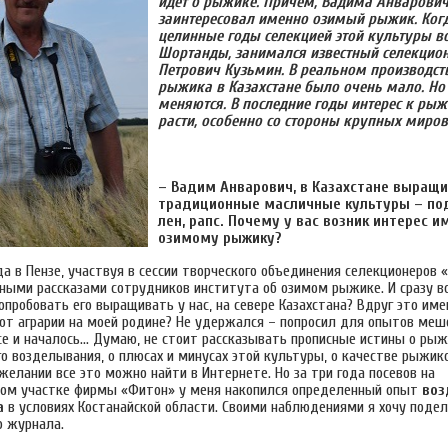
идет о рыжике. Причем, Вадима Анварови
заинтересовал именно озимый рыжик. Когд
целинные годы селекцией этой культуры в
Шортанды, занимался известный селекцио
Петрович Кузьмин. В реальном производст
рыжика в Казахстане было очень мало. Но
меняются. В последние годы интерес к ры
расти, особенно со стороны крупных миро
– Вадим Анварович, в Казахстане выращ
традиционные масличные культуры – под
лен, рапс. Почему у вас возник интерес и
озимому рыжику?
а в Пензе, участвуя в сессии творческого объединения селекционеров 
ными рассказами сотрудников института об озимом рыжике. И сразу в
опробовать его выращивать у нас, на севере Казахстана? Вдруг это име
ют аграрии на моей родине? Не удержался – попросил для опытов меш
все и началось... Думаю, не стоит рассказывать прописные истины о ры
го возделывания, о плюсах и минусах этой культуры, о качестве рыжик
желании все это можно найти в Интернете. Но за три года посевов на
ом участке фирмы «Фитон» у меня накопился определенный опыт
воз
а
в условиях Костанайской области. Своими наблюдениями я хочу подел
о журнала.