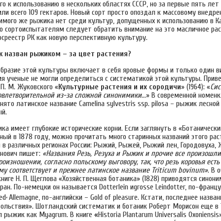
о к использованию в нескольких областях СССР, но за первые пять ле
ли всего 109 гектаров. Новый сорт просто опоздал к массовому внедре
зимого же рыжика нет среди культур, допущенных к использованию в Ка
то сортоиспытателям следует обратить внимание на это масличное рас
осреестр РК как новую перспективную культуру.
 назван рыжиком – за цвет растения?
образие этой культуры включает в себя яровые формы и только один в
я ученые не могли определиться с систематикой этой культуры. Прив
П. М. Жуковского «
Культурные растения и их сородичи
» (1964): «
Сис
овлетворительной из-за сложной синонимики
…» В современной номен
нято латинское название Camelina sylvestris ssp. рilosa – рыжик лесной
й.
а имеет глубокие исторические корни. Если заглянуть в «Ботанический
ный в 1878 году, можно прочитать много старинных названий этого рас
 в различных регионах России: Рыжий, Рыжей, Рыжий лен, Городовуха, 
анович пишет:
«Названия Резь, Резуха и Рыжик и прочие все произошли
оизношении, согласно польскому выговору, так, что резь коровья ест
ему соответствует и прежнее латинское название
Triticum
bovinum
»
. В 
ниге Н. П. Щеглова «Хозяйственная ботаника» (1828) приводятся синон
ран. По-немецки он называется Dotterlein иgrosse Leindotter, по-францу
,
ed
Allemagne, по-английски – Gold of pleasure. Кстати, последнее назва
ольствия». Шотландский систематик и ботаник Роберт Морисон еще в 16
 рыжик как Myagrum. В книге
«
Historia Plantarum Universalis Oxoniensi