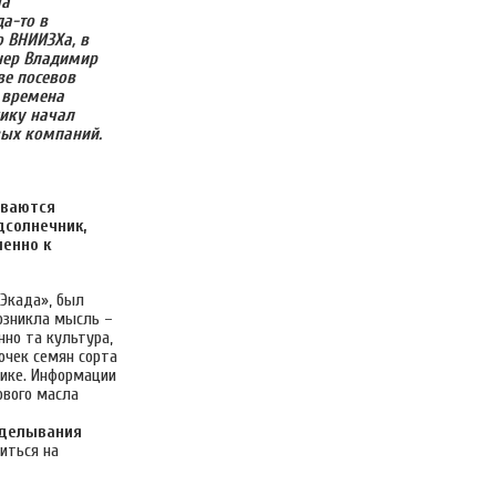
ча
а-то в
о ВНИИЗХа, в
нер Владимир
ве посевов
 времена
жику начал
вых компаний.
иваются
солнечник,
менно к
«Экада», был
озникла мысль –
нно та культура,
очек семян сорта
жике. Информации
ового масла
делывания
иться на