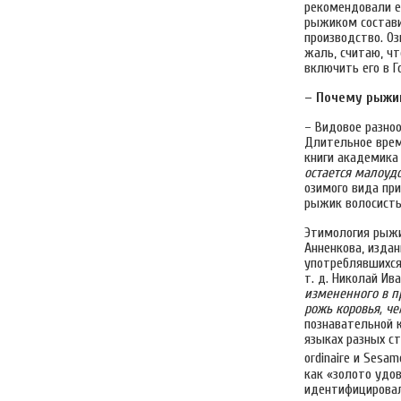
рекомендовали ег
рыжиком состави
производство. О
жаль, считаю, ч
включить его в Г
– Почему рыжик
– Видовое разно
Длительное врем
книги академика 
остается малоуд
озимого вида при
рыжик волосисты
Этимология рыжик
Анненкова, издан
употреблявшихся
т. д. Николай Ив
измененного в пр
рожь коровья, ч
познавательной к
языках разных ст
ordinaire и Sesam
как «золото удов
идентифицировал