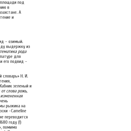
т площади под
нию в
захстане. А
тение и
ид – озимый.
еду выдержку из
тематика рода
клатуре для
 и его подвид –
 словарь» Н. И.
тения,
Жабник зеленый и
 от слова рожь,
ь измененная
очень
имы рыжика на
зски –Cameline
ние переводится
80 году (!)
s», помимо