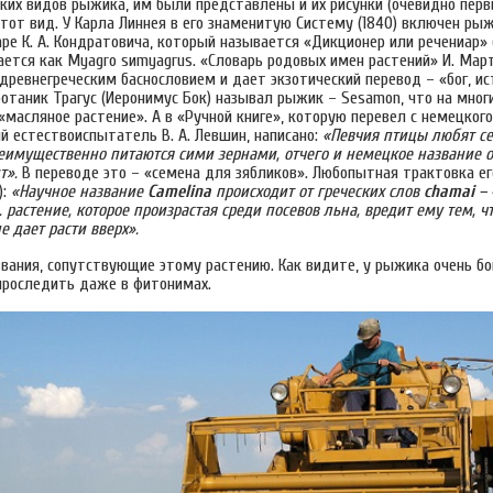
ких видов рыжика, им были представлены и их рисунки (очевидно перв
этот вид. У Карла Линнея в его знаменитую Систему (1840) включен ры
варе К. А. Кондратовича, который называется «Дикционер или речениар» (
ется как Myagro sиmyagrus. «Словарь родовых имен растений» И. Март
 древнегреческим баснословием и дает экзотический перевод – «бог, 
отаник Трагус (Иеронимус Бок) называл рыжик – Sesamon, что на мног
«масляное растение». А в «Ручной книге», которую перевел с немецкого
й естествоиспытатель В. А. Левшин, написано:
«Певчия птицы любят се
реимущественно питаются сими зернами, отчего и немецкое название 
т».
В переводе это – «семена для зябликов». Любопытная трактовка его
):
«Научное название
Camelina
происходит от греческих слов
chamai
– 
 е. растение, которое произрастая среди посевов льна, вредит ему тем, ч
е дает расти вверх».
звания, сопутствующие этому растению. Как видите, у рыжика очень бо
роследить даже в фитонимах.