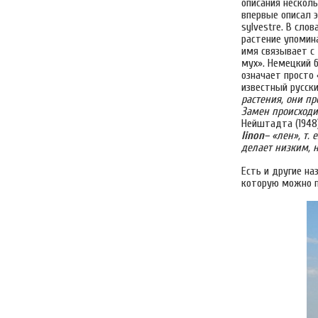
описания несколь
впервые описал 
sylvestre. В сло
растение упомина
имя связывает с
мух». Немецкий б
означает просто 
известный русски
растения, они п
Замен происходи
Нейштадта (1948
linon
– «лен», т.
делает низким, н
Есть и другие на
которую можно п