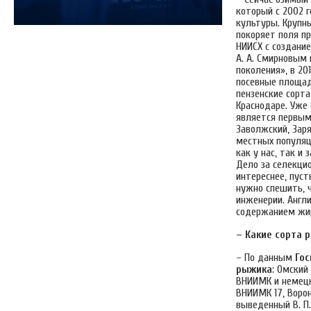
который с 2002 
культуры. Крупны
покоряет поля п
НИИСХ с создани
А. А. Смирновым
поколения», в 20
посевные площад
пензенские сорта
Краснодаре. Уже 
является первым
Заволжский, Зар
местных популяц
как у нас, так и
Дело за селекци
интереснее, пус
нужно спешить, 
инженерии. Англ
содержанием жир
– Какие сорта 
– По данным
Гос
рыжика
: Омский
ВНИИМК и немецки
ВНИИМК 17, Ворон
выведенный В. П