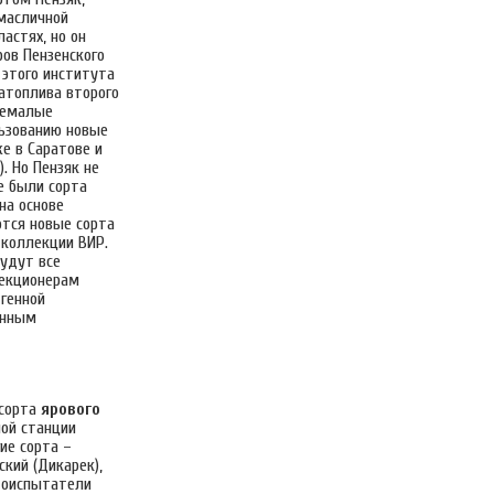
 масличной
астях, но он
ров Пензенского
 этого института
атоплива второго
 немалые
льзованию новые
же в Саратове и
. Но Пензяк не
е были сорта
на основе
тся новые сорта
 коллекции ВИР.
удут все
лекционерам
генной
енным
 сорта
ярового
ной станции
ие сорта –
ский (Дикарек),
тоиспытатели