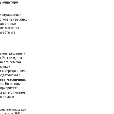
у культуру
о ограниченно
ую жизнь» рыжику
ожительных
ове масла из
 есть и в
самое дешевое и
России и, как
на его семена
еликой
и к середине века
средоточены в
ева масличных
ов. Но в годы
 приоритеты –
ади его посевов
вающимися
посевные площади
оставили 268,1