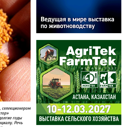
, селекционером
тор»
долгие годы
нциалу. Речь