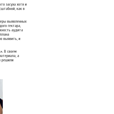
то засуха хотя и
сштабной, как в
меры выявленных
дого гектара,
ажность аудита
 плана
о выявить, и
». В своем
атериала, а
ы решили