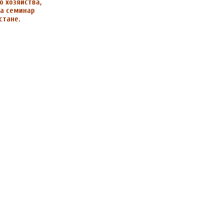
 хозяйства,
ла
семинар
стане.