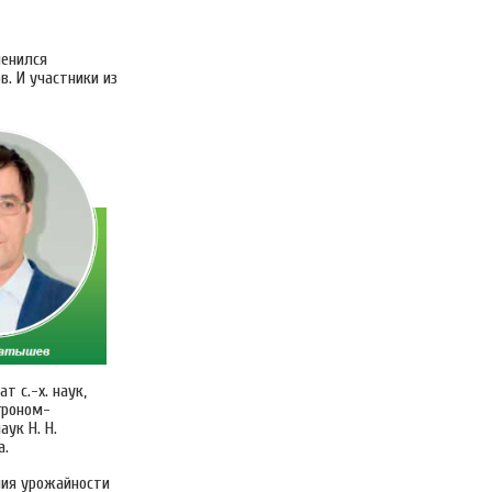
менился
. И участники из
т с.-х. наук,
гроном-
ук Н. Н.
а.
ния урожайности