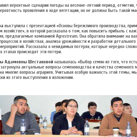
вил вероятные сценарии погоды на весенне-летний период, отметив, ч
ероятность проявления в ходе вегетации, но не должна быть такой ма
ва
выступила с презентацией «Основы бережливого производства, при
м хозяйстве», в которой рассказала о том, как повысить прибыль с каж
ия, предлагаемые компанией Agrostream. Она обратила внимание на в
процессов в хозяйствах, анализа урожайности и разработки детального
 мероприятий. Рассказала о невидимых потерях, которые нередко сложн
их этапах происходят эти потери.
ы Адамовны Шестаковой
называлась «Выбор семян из того, что есть
 затронула актуальные вопросы семеноводства и качества семенного м
на многие вопросы аграриев. Учитывая особую важность этой темы, м
ки из этого выступления в изложении.