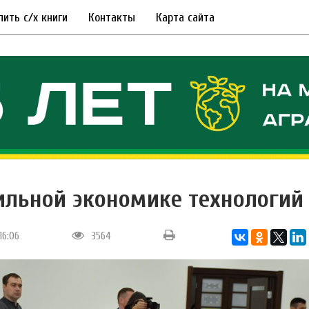
пить с/х книги
Контакты
Карта сайта
ильной экономике технологий
16:06
3564