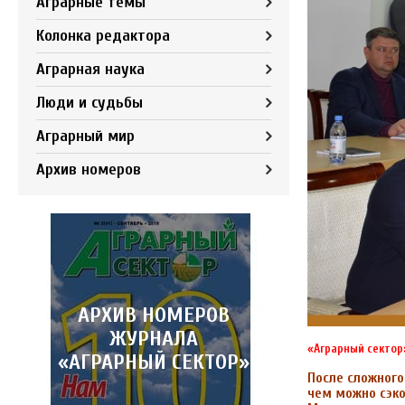
Аграрные темы
Колонка редактора
Аграрная наука
Люди и судьбы
Аграрный мир
Архив номеров
АРХИВ НОМЕРОВ
ЖУРНАЛА
«Аграрный сектор»
«АГРАРНЫЙ СЕКТОР»
После сложного
чем можно сэко