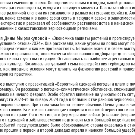
ления семеноводством». Он поделился своим взглядом, какой должна
тегия растениеводства, исходя из текущего момента. Рассказал об опт
ов различной степени интенсивности в разных категориях хозяйств. Ал
, какие семена и в какие сроки сеять в текущем сезоне в зависимости
актеристик и рассказал об особенностях растениеводства в канадской
авнении с казахстанскими зерносеющими регионами.
ия
Дины Мырзакуловой
– «Экономика защиты растений в прогнозиру
словиях сезона-2024». Она рассказала, какие угрозы на полях могут 
стоящем сезоне и как им противостоять. Большой акцент в своем выст
ажности правильного, экономически обоснованного подбора средств за
ого сезона с учетом ситуации. Остановилась на наиболее агрессивных 
вых культур. Коснулась актуальной темы последействия гербицидов н
а, как погодные условия могут влиять на физиологию растений и приве
ров из практики.
ев
выступил с презентацией «Вероятный сценарий погоды и влаги в поч
номику». Он рассказал о погодно-климатической обстановке, сложившей
онах на начало февраля. Особо обратил внимание на уникальность ситу
августа 2023-го по январь 2024 года в большинстве районов зерносеющ
 нормы осадков. При этом зима была теплее обычной. Почва ушла в зи
 состоянии. Все эти составляющие говорили о высокой вероятности во
дков в стране. Он отметил, что фермеры уже сейчас (в начале февра
тот сценарий и заблаговременно подготовиться к большой воде (как п
событий, предупреждение было обоснованным: страна оказалась в ст
е прошли в первой и второй декадах апреля и нанесли большой ущерб)