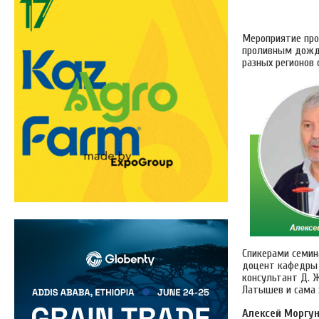
Мероприятие про
проливным дожде
разных регионов 
Спикерами семина
доцент кафедры з
консультант Д. Ж
Латышев и сама 
Алексей Моргу