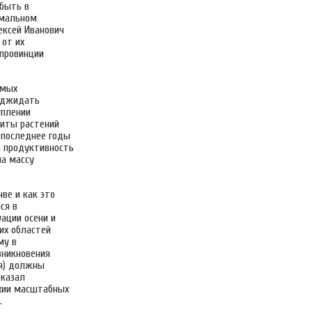
 быть в
имальном
ексей Иванович
 от их
 провинции
емых
поджидать
уплении
щиты растений
в последнее годы
а продуктивность
ла массу
ве и как это
ся в
ации осени и
их областей
му в
зникновения
ля) должны
оказал
ихии масштабных
.