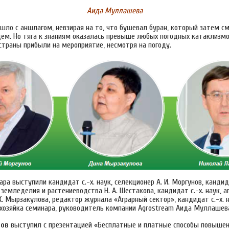
Аида Муллашева
шло с аншлагом, невзирая на то, что бушевал буран, который затем с
м. Но тяга к знаниям оказалась превыше любых погодных катаклизмов
страны прибыли на мероприятие, несмотря на погоду.
ра выступили кандидат с.-х. наук, селекционер А. И. Моргунов, кандида
емледелия и растениеводства Н. А. Шестакова, кандидат с.-х. наук, а
. Мырзакулова, редактор журнала «Аграрный сектор», кандидат с.-х. на
хозяйка семинара, руководитель компании Agrostream Аида Муллашев
нов
выступил с презентацией «Бесплатные и платные способы повыше