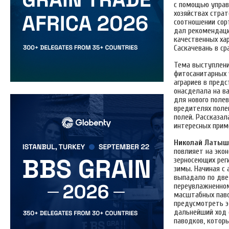
с помощью управ
хозяйствах стра
соотношении сорт
дал рекомендации
качественных хар
Саскачевань в ср
Тема выступлен
фитосанитарных у
аграриев в пред
онасделала на в
для нового полев
вредителях поле
полей. Рассказал
интересных приме
Николай Латыш
повлияет на эко
зерносеющих реги
зимы. Начиная с 
выпадало по две
переувлажненном
масштабных паво
предусмотреть э
дальнейший ход 
паводков, которы