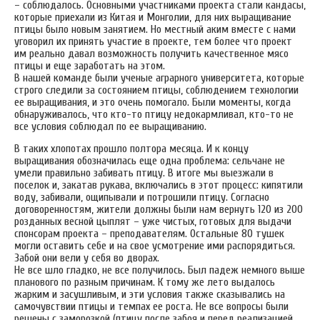
– соблюдалось. Основными участниками проекта стали кандасы,
которые приехали из Китая и Монголии, для них выращивание
птицы было новым занятием. Но местный аким вместе с нами
уговорил их принять участие в проекте, тем более что проект
им реально давал возможность получить качественное мясо
птицы и еще заработать на этом.
В нашей команде были ученые аграрного университета, которые
строго следили за состоянием птицы, соблюдением технологии
ее выращивания, и это очень помогало. Были моменты, когда
обнаруживалось, что кто-то птицу недокармливал, кто-то не
все условия соблюдал по ее выращиванию.
В таких хлопотах прошло полтора месяца. И к концу
выращивания обозначилась еще одна проблема: сельчане не
умели правильно забивать птицу. В итоге мы выезжали в
поселок и, закатав рукава, включались в этот процесс: кипятили
воду, забивали, ощипывали и потрошили птицу. Согласно
договоренностям, жители должны были нам вернуть 120 из 200
розданных весной цыплят – уже чистых, готовых для выдачи
спонсорам проекта – преподавателям. Остальные 80 тушек
могли оставить себе и на свое усмотрение ими распорядиться.
Забой они вели у себя во дворах.
Не все шло гладко, не все получилось. Был падеж немного выше
планового по разным причинам. К тому же лето выдалось
жарким и засушливым, и эти условия также сказывались на
самочувствии птицы и темпах ее роста. Не все вопросы были
решены с заморозкой (птицу после забоя и перед реализацией