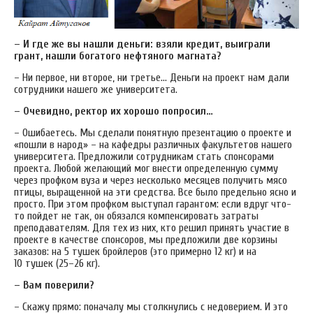
– И где же вы нашли деньги: взяли кредит, выиграли
грант, нашли богатого нефтяного магната?
– Ни первое, ни второе, ни третье... Деньги на проект нам дали
сотрудники нашего же университета.
– Очевидно, ректор их хорошо попросил…
– Ошибаетесь. Мы сделали понятную презентацию о проекте и
«пошли в народ» – на кафедры различных факультетов нашего
университета. Предложили сотрудникам стать спонсорами
проекта. Любой желающий мог внести определенную сумму
через профком вуза и через несколько месяцев получить мясо
птицы, выращенной на эти средства. Все было предельно ясно и
просто. При этом профком выступал гарантом: если вдруг что-
то пойдет не так, он обязался компенсировать затраты
преподавателям. Для тех из них, кто решил принять участие в
проекте в качестве спонсоров, мы предложили две корзины
заказов: на 5 тушек бройлеров (это примерно 12 кг) и на
10 тушек (25–26 кг).
– Вам поверили?
– Скажу прямо: поначалу мы столкнулись с недоверием. И это