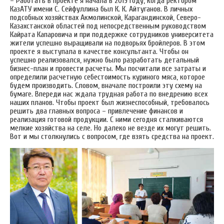
– Работать в проекте я начала в 2019 году, когда ректором
КазАТУ имени С. Сейфуллина был К. К. Айтуганов. В личных
подсобных хозяйствах Акмолинской, Карагандинской, Северо-
Казахстанской областей под непосредственным руководством
Кайрата Капаровича и при поддержке сотрудников университета
жители успешно выращивали на подворьях бройлеров. В этом
проекте я выступала в качестве консультанта. Чтобы он
успешно реализовался, нужно было разработать детальный
бизнес-план и провести расчеты. Мы посчитали все затраты и
определили расчетную себестоимость куриного мяса, которое
будем производить. Словом, вначале построили эту схему на
бумаге. Впереди нас ждала трудная работа по внедрению всех
наших планов. Чтобы проект был жизнеспособный, требовалось
решить два главных вопроса – привлечение финансов и
реализация готовой продукции. С ними сегодня сталкиваются
мелкие хозяйства на селе. Но далеко не везде их могут решить.
Вот и мы столкнулись с вопросом, где взять средства на проект.