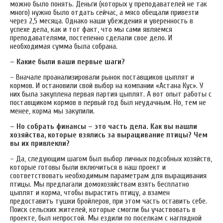
можно было понять. Деньги (которых у преподавателей не так
много) нужно было отдать сейчас, а мясо обещали привезти
через 2,5 месяца. Однако наши убеждения и уверенность в
успехе дела, как и тот факт, что мы сами являемся
преподавателями, постепенно сделали свое дело. И
необходимая сумма была собрана.
– Какие были ваши первые шаги?
– Вначале проанализировали рынок поставщиков цыплят и
кормов. И остановили свой выбор на компании «Астана Кус». У
них была закуплена первая партия цыплят. А вот опыт работы с
поставщиком кормов в первый год был неудачным. Но, тем не
менее, корма мы закупили.
– Но собрать финансы – это часть дела. Как вы нашли
хозяйства, которые взялись за выращивание птицы? Чем
вы их привлекли?
– Да, следующим шагом был выбор личных подсобных хозяйств,
которые готовы были включиться в наш проект и
соответствовать необходимым параметрам для выращивания
птицы. Мы предлагали домохозяйствам взять бесплатно
цыплят и корма, чтобы вырастить птицу, а взамен
предоставить тушки бройлеров, при этом часть оставить себе.
Поиск сельских жителей, которые смогли бы участвовать в
проекте, был непростой. Мы ездили по поселкам с наглядной