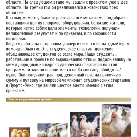
области. На следующем этапе мы зашли с проектом уже в две
области. На третий год он реализовался в хозяйствах трех
областей.
К этому моменту были отработаны все механизмы, подобраны
поставщики цыплят, кормов, оборудования. Сельские жители,
которые четко соблюдали элементы технологии, получали
великолепный результат и по привесам, и по сохранности
поголовья.
Когда я работала в аграрном университете, то была эдвайзером
команды Энактус. Это студенческое стартап-движение,
объединяющее студентов со всего мира. Наши студенты,
работавшие в проекте по выращиванию птицы, подали заявку на
международный конкурс студенческих стартапов по этой
программе и заняли первое место по Казахстану, обойдя 127
вузов. Они получили гран-при, денежный приз на приличную
сумму и путевку на мировой чемпионат студенческих стартапов
в Пуэрто-Рико, где заняли шестое место именно с этим
проектом.