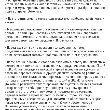
- Во время косовицы зерновых использовать рекомендации по
использованию жаток с очесывателями, косовицу с разной высотой
стерни и мульчирование почвы соломой, путем ее разбрасывания по
полю во время обмолота.
- Подготовить семена сортов сельхозкультур, наиболее устойчивых к
засухе.
- Максимально исключить отвальные плуги и глубокорыхлители при
работе на зяби. При необходимости глубокой осенней обработки
земли по возможности использовать заводские или самодельные
щелевые рыхлители конструкции Н. И. Буянкина.
- Перед уходом в зиму провести исследования запасов
продуктивной влаги в метровом слое почвы по предшественникам и
по их результатам составить рабочий план по снегозадержанию.
- После осенне-зимних снегопадов включить в работу по накоплению
зимней влаги все виды снегопахов и в первую очередь марки СВШ-7
и СВШ-10 на площадях с высокой стерней и стерневым кулисам, а
затем на паровых кулисах и других участках. Весьма эффективно
второй след снегозадержания проводить именно по первому следу с
помощью только навесного клина от СВШ-7 и СВШ-10, а также
ДАГами. В результате такого прохода образуются снежные ловушки,
которые внутри себя приведут к воздушному завихрению, в
результате этого будет происходить максимальное оседание
передвигаемых ветром по полю снежинок. Второй же след
фронтальными снегопахами-угольниками по образовавшимся уже
ловушкам значительно увеличит их глубину и эффективность.
Опытами установлено, что в результате такой технологии
снегозадержания прибавка урожайности в острозасушливые годы