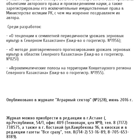
объектами авторского права и произведениями науки, а также
зарегистрированы его исключительные имущественные права в
Министерстве юстиции РК, с чем мы искренне поздравляем их
автора.
Среди разработок:
- «О тенденции к семилетней периодичности урожаев зерновых
культур в Северном Казахстане« (Свид-во о госрегистр. №1956);
- «О методе долговременного прогнозирования урожаев зерновых
культур в областях Северного Казахстана» (Свид-во о госрегистр.
№0251)
- «Агроклиматические полосы на территории Кокшетауского региона
Северного Казахстана» (Свид-во о госрегистр. №1955).
Опубликовано в
журнале "Аграрный сектор" (№2(28), июнь 2016 г.
Журнал можно приобрести в редакции в г.Астане (,
пр.Республики, 54/1, офис 409 (Технопарк, цех №9),
тел. 8 (7172)
738575
, а также в г. Костанай (ул.Каирбекова 96, в киосках и в
редакции газеты "Все сразу", тел. 8(714-2) 53-16-89, 8-705-653-
8189).