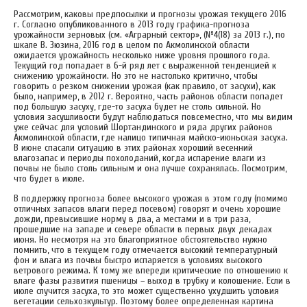
Рассмотрим, каковы предпосылки и прогнозы урожая текущего 2016
г. Согласно опубликованного в 2013 году графика-прогноза
урожайности зерновых (см. «Аграрный сектор», (№4(18) за 2013 г.), по
шкале В. Зюзина, 2016 год в целом по Акмолинской области
ожидается урожайность несколько ниже уровня прошлого года.
Текущий год попадает в 6-й ряд лет с выраженной тенденцией к
снижению урожайности. Но это не настолько критично, чтобы
говорить о резком снижении урожая (как правило, от засухи), как
было, например, в 2012 г. Вероятно, часть районов области попадет
под большую засуху, где-то засуха будет не столь сильной. Но
условия засушливости будут наблюдаться повсеместно, что мы видим
уже сейчас для условий Шортандинского и ряда других районов
Акмолинской области, где налицо типичная майско-июньская засуха.
В июне спасали ситуацию в этих районах хороший весенний
влагозапас и периоды похолоданий, когда испарение влаги из
почвы не было столь сильным и она лучше сохранялась. Посмотрим,
что будет в июле.
В поддержку прогноза более высокого урожая в этом году (помимо
отличных запасов влаги перед посевом) говорят и очень хорошие
дожди, превысившие норму в два, а местами и в три раза,
прошедшие на западе и севере области в первых двух декадах
июня. Но несмотря на это благоприятное обстоятельство нужно
помнить, что в текущем году отмечается высокий температурный
фон и влага из почвы быстро испаряется в условиях высокого
ветрового режима. К тому же впереди критические по отношению к
влаге фазы развития пшеницы – выход в трубку и колошение. Если в
июле случится засуха, то это может существенно ухудшить условия
вегетации сельхозкультур. Поэтому более определенная картина