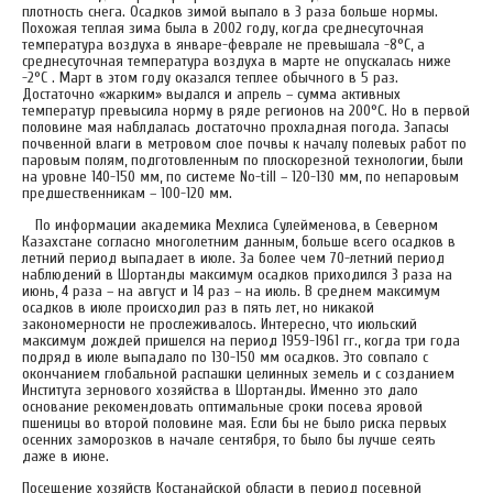
плотность снега. Осадков зимой выпало в 3 раза больше нормы.
Похожая теплая зима была в 2002 году, когда среднесуточная
температура воздуха в январе-феврале не превышала -8°С, а
среднесуточная температура воздуха в марте не опускалась ниже
-2°С . Март в этом году оказался теплее обычного в 5 раз.
Достаточно «жарким» выдался и апрель – сумма активных
температур превысила норму в ряде регионов на 200°С. Но в первой
половине мая наблдалась достаточно прохладная погода. Запасы
почвенной влаги в метровом слое почвы к началу полевых работ по
паровым полям, подготовленным по плоскорезной технологии, были
на уровне 140-150 мм, по системе No-till – 120-130 мм, по непаровым
предшественникам – 100-120 мм.
По информации академика Мехлиса Сулейменова, в Северном
Казахстане согласно многолетним данным, больше всего осадков в
летний период выпадает в июле. За более чем 70-летний период
наблюдений в Шортанды максимум осадков приходился 3 раза на
июнь, 4 раза – на август и 14 раз – на июль. В среднем максимум
осадков в июле происходил раз в пять лет, но никакой
закономерности не прослеживалось. Интересно, что июльский
максимум дождей пришелся на период 1959-1961 гг., когда три года
подряд в июле выпадало по 130-150 мм осадков. Это совпало с
окончанием глобальной распашки целинных земель и с созданием
Института зернового хозяйства в Шортанды. Именно это дало
основание рекомендовать оптимальные сроки посева яровой
пшеницы во второй половине мая. Если бы не было риска первых
осенних заморозков в начале сентября, то было бы лучше сеять
даже в июне.
Посещение хозяйств Костанайской области в период посевной