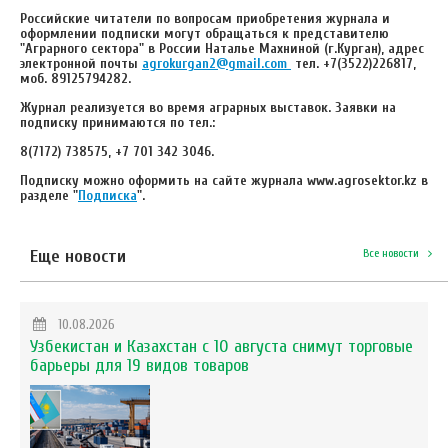
Российские читатели по вопросам приобретения журнала и
оформлении подписки могут обращаться к представителю
"Аграрного сектора" в России Наталье Махниной (г.Курган), адрес
электронной почты
agrokurgan2@gmail.com
тел.
+7(3522)226817,
моб. 89125794282.
Журнал реализуется во время аграрных выставок.
Заявки на
подписку принимаются по тел.:
8(7172) 738575, +7 701 342 3046.
Подписку можно оформить на сайте журнала
www
.
agrosektor
.
kz
в
разделе "
Подписка
".
Еще новости
Все новости
10.08.2026
Узбекистан и Казахстан с 10 августа снимут торговые
барьеры для 19 видов товаров