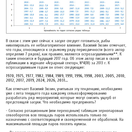
В связи с этим уже сейчас к засухе следует готовиться, дабы
нивелировать ее неблагоприятное влияние. Василий Зюзин отмечает,
что годы, относящиеся к седьмому ряду периодичности (всего автор
определил 7 рядов), как правило, являются острозасушливыми**. К
таким относится и будущий 2017 год. Об этом автор писал в своей
публикации в журнале «Аграрный сектор», №4(18) за 2013 г. К
острозасушливым годам он отнес следующие:
1970, 1975, 1977, 1982, 1984, 1989, 1991, 1996, 1998, 2003, 2005, 2010,
2012, 2017, 2019, 2024, 2026, 2031...
Как отмечает Василий Зюзин, учитывая эту тенденцию, необходимо
уже с лета текущего года каждому сельхозформированию
разработать ряд мероприятий, которые могут снизить ущерб от
предстоящей засухи. Что необходимо предпринять?
- Согласно ротационным (или переходным) таблицам зернопаровых
севооборотов всю площадь паров использовать только по
назначению с соответствующей и своевременной ее обработкой. На
максимальной площади паров посеять кулисы.