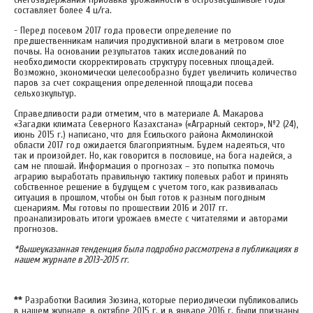
составляет более 4 ц/га.
- Перед посевом 2017 года провести определение по
предшественникам наличия продуктивной влаги в метровом слое
почвы. На основании результатов таких исследований по
необходимости скорректировать структуру посевных площадей.
Возможно, экономически целесообразно будет увеличить количество
паров за счет сокращения определенной площади посева
сельхозкультур.
Справедливости ради отметим, что в материале А. Макарова
«Загадки климата Северного Казахстана» («Аграрный сектор», №2 (24),
июнь 2015 г.) написано, что для Есильского района Акмолинской
области 2017 год ожидается благоприятным. Будем надеяться, что
так и произойдет. Но, как говорится в пословице, на бога надейся, а
сам не плошай. Информация о прогнозах – это попытка помочь
аграрию выработать правильную тактику полевых работ и принять
собственное решение в будущем с учетом того, как развивалась
ситуация в прошлом, чтобы он был готов к разным погодным
сценариям. Мы готовы по прошествии 2016 и 2017 гг.
проанализировать итоги урожаев вместе с читателями и авторами
прогнозов.
*Вышеуказанная тенденция была подробно рассмотрена в публикациях в
нашем журнале в 2013-2015 гг.
**
Разработки Василия Зюзина, которые периодически публиковались
в нашем журнале, в октябре 2015 г. и в январе 2016 г. были признаны