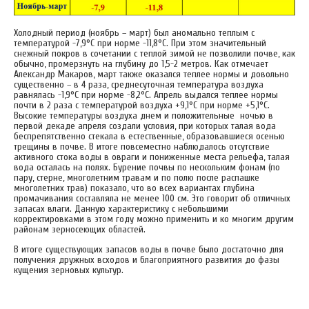
Холодный период (ноябрь – март) был аномально теплым с
температурой -7,9°С при норме -11,8°С. При этом значительный
снежный покров в сочетании с теплой зимой не позволили почве, как
обычно, промерзнуть на глубину до 1,5-2 метров. Как отмечает
Александр Макаров, март также оказался теплее нормы и довольно
существенно – в 4 раза, среднесуточная температура воздуха
равнялась -1,9°С при норме -8,2°С. Апрель выдался теплее нормы
почти в 2 раза с температурой воздуха +9,1°С при норме +5,1°С.
Высокие температуры воздуха днем и положительные ночью в
первой декаде апреля создали условия, при которых талая вода
беспрепятственно стекала в естественные, образовавшиеся осенью
трещины в почве. В итоге повсеместно наблюдалось отсутствие
активного стока воды в овраги и пониженные места рельефа, талая
вода осталась на полях. Бурение почвы по нескольким фонам (по
пару, стерне, многолетним травам и по полю после распашке
многолетних трав) показало, что во всех вариантах глубина
промачивания составляла не менее 100 см. Это говорит об отличных
запасах влаги. Данную характеристику с небольшими
корректировками в этом году можно применить и ко многим другим
районам зерносеющих областей.
В итоге существующих запасов воды в почве было достаточно для
получения дружных всходов и благоприятного развития до фазы
кущения зерновых культур.