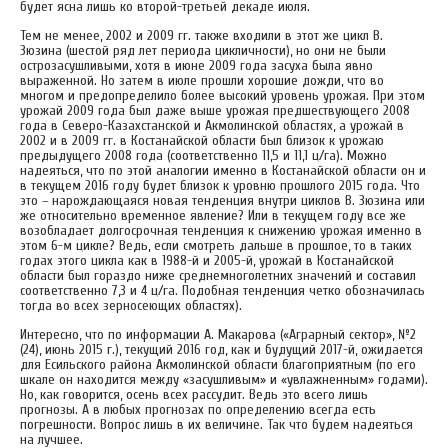
будет ясна лишь ко второй-третьей декаде июля.
Тем не менее, 2002 и 2009 гг. также входили в этот же цикл В.
Зюзина (шестой ряд лет периода цикличности), но они не были
острозасушливыми, хотя в июне 2009 года засуха была явно
выраженной. Но затем в июле прошли хорошие дожди, что во
многом и предопределило более высокий уровень урожая. При этом
урожай 2009 года был даже выше урожая предшествующего 2008
года в Северо-Казахстанской и Акмолинской областях, а урожай в
2002 и в 2009 гг. в Костанайской области был близок к урожаю
предыдущего 2008 года (соответственно 11,5 и 11,1 ц/га). Можно
надеяться, что по этой аналогии именно в Костанайской области он и
в текущем 2016 году будет близок к уровню прошлого 2015 года. Что
это – нарождающаяся новая тенденция внутри циклов В. Зюзина или
же относительно временное явление? Или в текущем году все же
возобладает долгосрочная тенденция к снижению урожая именно в
этом 6-м цикле? Ведь, если смотреть дальше в прошлое, то в таких
годах этого цикла как в 1988-й и 2005-й, урожай в Костанайской
области был гораздо ниже среднемноголетних значений и составил
соответственно 7,3 и 4 ц/га. Подобная тенденция четко обозначилась
тогда во всех зерносеющих областях).
Интересно, что по информации А. Макарова («Аграрный сектор», №2
(24), июнь 2015 г.), текущий 2016 год, как и будущий 2017-й, ожидается
для Есильского района Акмолинской области благоприятным (по его
шкале он находится между «засушливым» и «увлажненным» годами).
Но, как говорится, осень всех рассудит. Ведь это всего лишь
прогнозы. А в любых прогнозах по определению всегда есть
погрешности. Вопрос лишь в их величине. Так что будем надеяться
на лучшее.