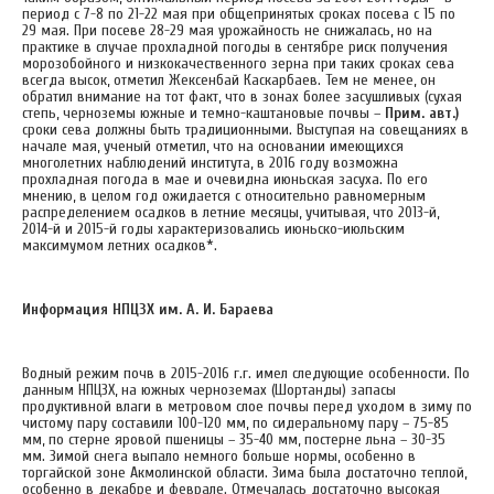
период с 7-8 по 21-22 мая при общепринятых сроках посева с 15 по
29 мая. При посеве 28-29 мая урожайность не снижалась, но на
практике в случае прохладной погоды в сентябре риск получения
морозобойного и низкокачественного зерна при таких сроках сева
всегда высок, отметил Жексенбай Каскарбаев. Тем не менее, он
обратил внимание на тот факт, что в зонах более засушливых (сухая
степь, черноземы южные и темно-каштановые почвы –
Прим. авт.)
сроки сева должны быть традиционными. Выступая на совещаниях в
начале мая, ученый отметил, что на основании имеющихся
многолетних наблюдений института, в 2016 году возможна
прохладная погода в мае и очевидна июньская засуха. По его
мнению, в целом год ожидается с относительно равномерным
распределением осадков в летние месяцы, учитывая, что 2013-й,
2014-й и 2015-й годы характеризовались июньско-июльским
максимумом летних осадков*.
Информация НПЦЗХ им. А. И. Бараева
Водный режим почв в 2015-2016 г.г. имел следующие особенности. По
данным НПЦЗХ, на южных черноземах (Шортанды) запасы
продуктивной влаги в метровом слое почвы перед уходом в зиму по
чистому пару составили 100-120 мм, по сидеральному пару – 75-85
мм, по стерне яровой пшеницы – 35-40 мм, постерне льна – 30-35
мм. Зимой снега выпало немного больше нормы, особенно в
торгайской зоне Акмолинской области. Зима была достаточно теплой,
особенно в декабре и феврале. Отмечалась достаточно высокая