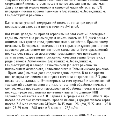
сверхранний посев, то есть посев в конце апреля или начале мая.
Для этих целей можно отвести в северной части области до 10%
площадей посева яровой пшеницы в Бурабайском, Зерендинском,
Сандыктауском районах».
Как отметил ученый, сверхранний посев ведется при первой
возможности выезда в поле в течение 3-4 дней.
Вот какие доводы он привел аграриям на этот счет: «В последние
годы мы ежегодно рекомендуем начать посев на 3-5 дней раньше
оптимальных сроков сева, применяемых в хозяйстве. Причин этому
несколько. Во-первых, последние годы характеризуются достаточно
хорошим увлажнением почвы после схода снега. Во-вторых, летний
период складывается достаточно прохладным, что приводит к
затягиванию созревания и снижению качества зерна. В-третьих, в
ряде районов Акмолинской (Бурабайском, Зерендинском,
Сандыктауском) и Северо-Казахстанской (во всех районах за
исключением Акжарского, Уалихановского и Тайыншинского районов.
–
Прим. авт.
) высока доля среднепоздних сортов. В то же время
новые сорта, независимо от группы спелости, созревают на 2-3 дня
позже сорта стандарта. В-четвертых, за счет нулевой и минимальной
технологий возделывания и отказа от осенней обработки почвы, в
случае, когда проводится плоскорезная обработка почвы в весенний
период, лучше сохраняется почвенная влага. По данным НПЦ
зернового хозяйства им.А. И. Бараева, в среднем за 2001-2014 гг. при
посеве по стерне урожайность яровой пшеницы среднеспелого сорта
посева 7-8 мая составила 24,5ц/га, 14-15 мая – 26 ц/га, 21-22 мая – 26,8
ц/га, 28-29 мая – 24,8 ц/га и 3-4 июня – 22,6 ц/га.
Таким образом, оптимальный период посева за 2001-2014 годы – в