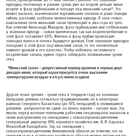
культуры, посеянные в ранние сроки, уже во второй декаде июня
вступят в фазу трубкования и попадут под июньский запал*. Это
может вызвать значительное изреживание посевов и даже полную
гибель растений, особенно мелкосемянных культур. В зоне темно-
каштановых почв июньский запал происходит в два года из трех.
Как отметил Александр Макаров, фаза трубкования или стеблевания
у злаковых культур – самая критическая, так как водопотребление в
этой фазе составляет 60%. Именно в фазу трубки происходит
закладка колоса и основа будущего урожая. Если зерновые культуры
попадают в этой фазе под июньский запал, то это значительно
снижает урожай и его качество. Чтобы избежать негативного
воздействия запала, нужно строго соблюдать оптимальные сроки
сева.
*Июньский запал – депрессивный период времени в первых двух
декадах июня, который характеризуется очень высокими
температурами воздуха и отсутствием осадков
Другая точка зрения – сроки сева в текущем году на основных
площадях должны оставаться традиционными, но в некоторых
районах Северного Казахстана (до 10% площадей) в сложившихся
условиях допускается их сдвиг на конец апреля – начало мая. Эту
мысль перед весенне-полевыми работами неоднократно высказал в
своих выступлениях на совещаниях с сельхозпроизводителями
генеральный директор НПЦ зернового хозяйства им. А. И. Бараева
Жексенбай Каскарбаев. Так, на совещании с
сельхозпроизводителями Акмолинской области он отметил, что «в
текущем году в отдельных хозяйствах области можно использовать