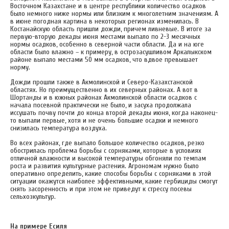
Восточном Казахстане и в центре республики количество осадков
было немного ниже нормы или близким к многолетним значениям. А
в июне погодная картина в некоторых регионах изменилась. В
Костанайскую область пришли дожди, причем ливневые. В итоге за
первую-вторую декады июня местами выпало по 2-3 месячных
нормы осадков, особенно в северной части области. Да и на юге
области было влажно – к примеру, в острозасушливом Аркалыкском
районе выпало местами 50 мм осадков, что вдвое превышает
норму.
Дожди прошли также в Акмолинской и Северо-Казахстанской
областях. Но преимущественно в их северных районах. А вот в
Шортанды и в южных районах Акмолинской области осадков с
начала посевной практически не было, и засуха продолжала
иссушать почву почти до конца второй декады июня, когда наконец-
то выпали первые, хотя и не очень большие осадки и немного
снизилась температура воздуха.
Во всех районах, где выпало большое количество осадков, резко
обострилась проблема борьбы с сорняками, которые в условиях
отличной влажности и высокой температуры обгоняли по темпам
роста и развития культурные растения. Агрономам нужно было
оперативно определить, какие способы борьбы с сорняками в этой
ситуации окажутся наиболее эффективными, какие гербициды смогут
снять засоренность и при этом не приведут к стрессу посевы
сельхозкультур.
На примере Есиля