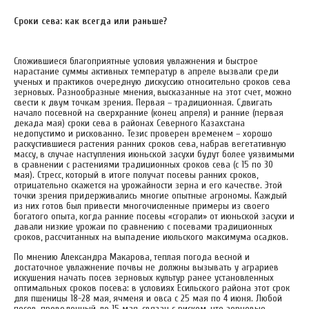
Сроки сева: как всегда или раньше?
Сложившиеся благоприятные условия увлажнения и быстрое
нарастание суммы активных температур в апреле вызвали среди
ученых и практиков очередную дискуссию относительно сроков сева
зерновых. Разнообразные мнения, высказанные на этот счет, можно
свести к двум точкам зрения. Первая – традиционная. Сдвигать
начало посевной на сверхранние (конец апреля) и ранние (первая
декада мая) сроки сева в районах Северного Казахстана
недопустимо и рискованно. Тезис проверен временем – хорошо
раскустившиеся растения ранних сроков сева, набрав вегетативную
массу, в случае наступления июньской засухи будут более уязвимыми
в сравнении с растениями традиционных сроков сева (с 15 по 30
мая). Стресс, который в итоге получат посевы ранних сроков,
отрицательно скажется на урожайности зерна и его качестве. Этой
точки зрения придерживались многие опытные агрономы. Каждый
из них готов был привести многочисленные примеры из своего
богатого опыта, когда ранние посевы «сгорали» от июньской засухи и
давали низкие урожаи по сравнению с посевами традиционных
сроков, рассчитанных на выпадение июльского максимума осадков.
По мнению Александра Макарова, теплая погода весной и
достаточное увлажнение почвы не должны вызывать у аграриев
искушения начать посев зерновых культур ранее установленных
оптимальных сроков посева: в условиях Есильского района этот срок
для пшеницы 18-28 мая, ячменя и овса с 25 мая по 4 июня. Любой
посев, проведенный до 15 мая, связан с риском, что зерновые