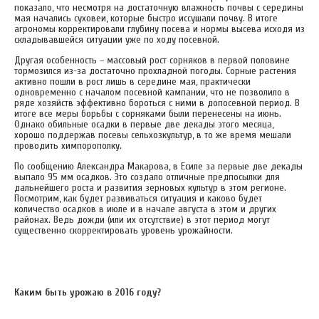
показало, что несмотря на достаточную влажность почвы с середины
мая начались суховеи, которые быстро иссушали почву. В итоге
агрономы корректировали глубину посева и нормы высева исходя из
складывавшейся ситуации уже по ходу посевной.
Другая особенность – массовый рост сорняков в первой половине
тормозился из-за достаточно прохладной погоды. Сорные растения
активно пошли в рост лишь в середине мая, практически
одновременно с началом посевной кампании, что не позволило в
ряде хозяйств эффективно бороться с ними в допосевной период. В
итоге все меры борьбы с сорняками были перенесены на июнь.
Однако обильные осадки в первые две декады этого месяца,
хорошо поддержав посевы сельхозкультур, в то же время мешали
проводить химпорополку.
По сообщению Александра Макарова, в Есиле за первые две декады
выпало 95 мм осадков. Это создало отличные предпосылки для
дальнейшего роста и развития зерновых культур в этом регионе.
Посмотрим, как будет развиваться ситуация и каково будет
количество осадков в июле и в начале августа в этом и других
районах. Ведь дожди (или их отсутствие) в этот период могут
существенно скорректировать уровень урожайности.
Каким быть урожаю в 2016 году?