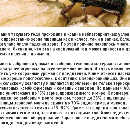
ания текущего года проходила в крайне неблагоприятных услов
к прорастанию зерна пшеницы как в колосе, так и в валках. Всле
и упало число падения зерна. По этой причине появилось много 
ссного. Очевидно, что это на следующий год может привести к 
семян пшеницы и ячменя.
анить собранный урожай и особенно семенной материал станов
 задачей агронома на осенне-зимний период. И здесь важно р
ить уже собранный урожай от вредителей. К ним относят насек
рые хорошо приспособлены к обитанию в зернохранилищах. Они 
 сельскому хозяйству и являются проблемой не только зернохр
опекарных, комбикормовых и семенных заводов. По данным ФАО,
но уничтожают до 15% зерна, производимого в мире. К примеру,
ежденное амбарным долгоносиком, теряет до 35%, а пшеницы —
усеницы зерновой моли выедают до 70% эндосперма, а мукоеды
жению всхожести семян на 18–82%. Кроме того, вредители запа
, снижают его массу, загрязняют их отходами своей жизнедеяте
роя мельничное оборудование. Зараженные вредителями хлебны
пригодными для пищевых целей.