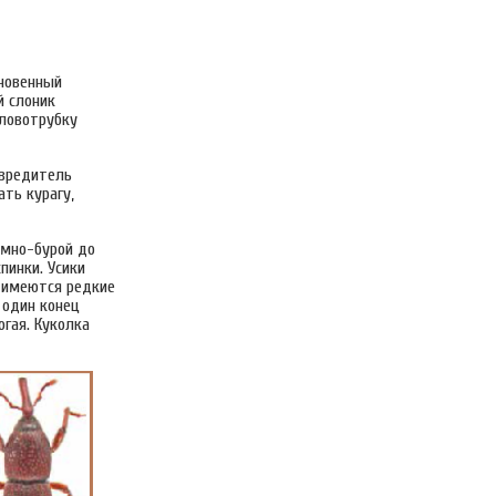
кновенный
й слоник
оловотрубку
вредитель
ать курагу,
емно-бурой до
пинки. Усики
е имеются редкие
 один конец
огая. Куколка