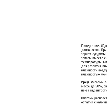
Поведение
. Жу
долгоносика. При
зернах кукурузы 
запасы вместе с 
температуры. Бл
для развития ли
влажности воздух
влажностью мень
Вред
. Рисовый 
массе до 50%, о
из-за ядовитости
Очагами распрос
остатки с наличи