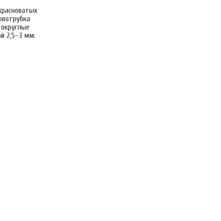
красноватых
ловотрубка
 округлые
й 2,5–3 мм.