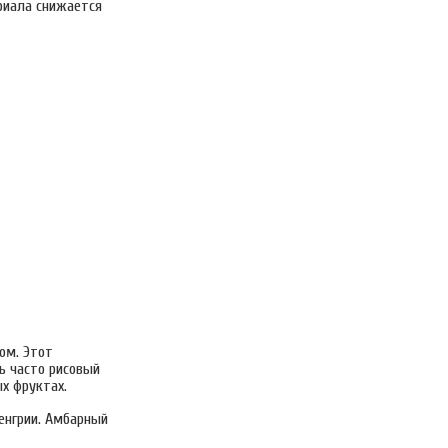
ериала снижается
ом. Этот
ь часто рисовый
ых фруктах.
енгрии. Амбарный