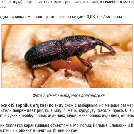
 из воздуха), подвергается самосогреванию, гниению, у семенного мат
ния.
одна личинка амбарного долгоносика съедает 0,08–0,67 мг зерна
Фото 2. Имаго амбарного долгоносика
сик (Sitophilus oryzae)
по виду схож с амбарным, но меньше размер
тель повреждает рис, пшеницу, ячмень, кукурузу, фасоль, просо. Очен
т в сухих хлебобулочных изделиях, муке, макаронных изделиях, вялен
сик является карантинным объектом в Монголии, Польше, Словакии и В
антинный объект в Венгрии, Индии, Китае