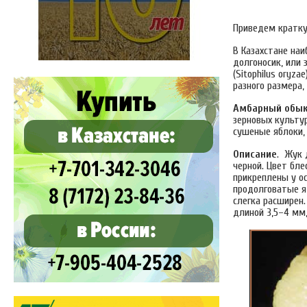
Приведем кратку
В Казахстане на
долгоносик, или з
(Sitophilus oryz
разного размера,
Амбарный обыкн
зерновых культур
сушеные яблоки,
Описание
. Жук 
черной. Цвет бле
прикреплены у о
продолговатые я
слегка расширен.
длиной 3,5–4 мм