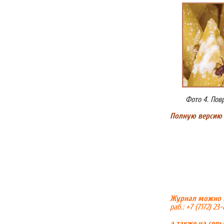
Фото 4. По
Полную
версию
Журнал можно п
раб.: +7 (7172) 23
а также на
сель