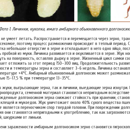
Фото 1. Личинки, куколка, имаго амбарного обыкновенного долгоносик
 не умеет летать. Распространяется и перемещается через зерно, тран
секомое, поэтому процесс размножения происходит в теплый период. 
ка небольшое отверстие в зерне и откладывает в него одно яйцо, посл
пробкой из муки. Личинка развивается и окукливается в зерне. Жук но
уть на поверхность, оставляя дырку в зерне. Жизненный цикл самки с
евает отложить за этот период 150–300 яиц. Продолжительность разви
ности и температуры зерна и составляет 3–6 недель. Личинка останавл
мпературе +4°С. Амбарный обыкновенный долгоносик может размножат
ью 15–17,5 % при температуре 13–35°С.
к жуки, выгрызающие зерна, так и личинки, выедающие зерна изнутри. 
ернопродукта, семенной материал становится непригодным вследствие
ежденные долгоносиком зерна снижают стойкость при хранении, станов
клещей и мукоедов. Жук уничтожает около 40% сухого вещества пше
е является переносчиком спор твердой головни. При повреждении дол
ия они становятся непригодными к употреблению, так как загрязняютс
й, шкурками от линьки.
пени зараженности амбарным долгоносиком зерно становится гигроско