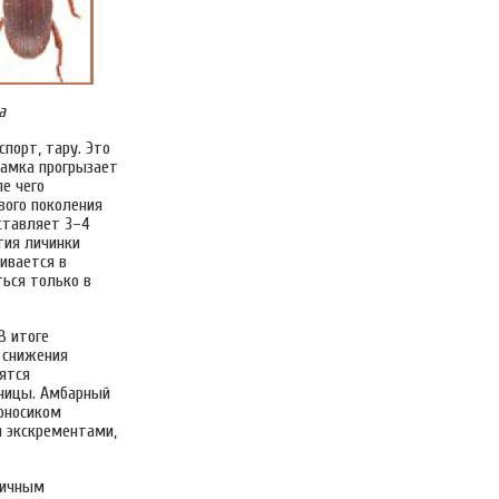
а
спорт, тару. Это
Самка прогрызает
е чего
вого поколения
оставляет 3–4
тия личинки
ивается в
ься только в
В итоге
 снижения
ятся
ницы. Амбарный
гоносиком
я экскрементами,
пичным