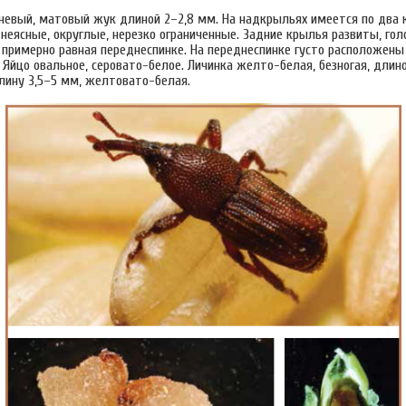
чневый, матовый жук длиной 2–2,8 мм. На надкрыльях имеется по два 
 неясные, округлые, нерезко ограниченные. Задние крылья развиты, го
е примерно равная переднеспинке. На переднеспинке густо расположены
 Яйцо овальное, серовато-белое. Личинка желто-белая, безногая, длино
лину 3,5–5 мм, желтовато-белая.