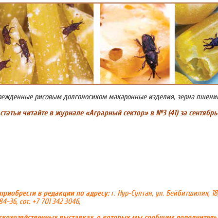
врежденные рисовым долгоносиком макаронные изделия, зерна пшени
статьи
читайте
в
журнале
«Аграрный
сектор»
в
№
3 (41)
за
сентябрь
риобрести в редакции по адресу:
г. Нур-Султан, ул. Бейбитшилик, 18,
-84-36, сот. +7 701 342 3046,
скохозяйственных выставках, о которых мы сообщим дополнитель