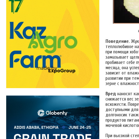
Поведение
. Жук
теплолюбивое на
при помощи хобот
замазывает щель 
пробивает себе п
месяца, она усп
зависит от влаж
развитии при те
зерне с влажност
Вред
наносят ка
снижается вес з
всхожести. Повр
доступными для 
долгоносик такж
продуктов питан
мочевой кислото
При высокой сте