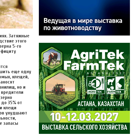
иях. Затяжные
дствие этого
зерна 5-го
дефициту
ится
ешить еще одну
омых, клещей,
наносят
анилищ, но и
 вредители
 зерно
 до 35% от
 и клещи
сов ухудшают
льности,
е запасы