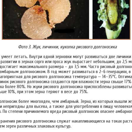
Фото 3. Жук, личинки, куколка рисового долгоносика
к умеет летать. Внутри одной зерновки могут развиваться две личинки
 развитии в зернах сорго или проса жук вырастает небольшим, до 2,5 м
достигает максимального размера – до 3,5 мм. Часто рисовый долгоно
амбарным долгоносиком. В год может развиваться в 2–6 генерациях, в
агоприятная для рисового долгоносика температура — 14–35°С. Оптим
чинок рисового долгоносика создаются при влажности зерна свыше 17%
а более 80%. Но жуки рисового долгоносика приспособлены развиваться
ше 10%, при этом зерна теряют в весе до 75%.
долгоносик более многояден, чем амбарный. Зерна, из которых вышли ж
ни непригодны для высева, а также для употребления в пищу человек
. По степени причиняемого вреда рисовый долгоносик опаснее амбарног
транения рисового долгоносика служат накапливающиеся на токах рас
ем зерен различных злаковых культур.