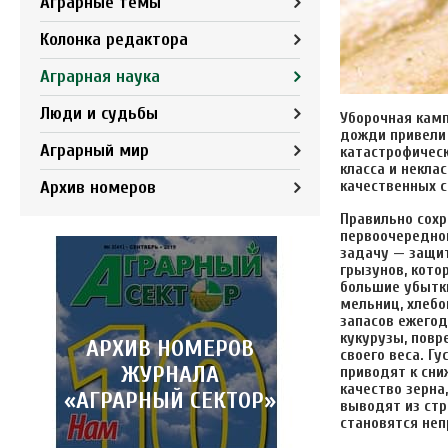
Аграрные темы
Колонка редактора
Аграрная наука
Люди и судьбы
Уборочная камп
дожди привели 
Аграрный мир
катастрофическ
класса и некла
Архив номеров
качественных 
Правильно сохр
первоочередной
задачу — защит
грызунов, кото
большие убытки
мельниц, хлеб
запасов ежегод
кукурузы, повр
АРХИВ НОМЕРОВ
своего веса. Г
ЖУРНАЛА
приводят к сни
качество зерна
«АГРАРНЫЙ СЕКТОР»
выводят из ст
становятся не