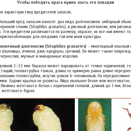
Чтобы победить врага нужно знать его повадки
ю характеристику вредителей запасов.
ибольший вред запасам наносят два вида долгоносиков: амбарный обы
ерновой слоник (Sitophilus granarius), и рисовый долгоносик, или рисовы
ae). Эти вредители различаются по размеру, окраске, но все они имеют г
 приспособленную для поедания той или иной культуры.
овенный долгоносик (Sitophilus granaries)
– многоядный опасный 
 (пшеницы, ячменя, ржи, кукурузы, гречихи). Он может также поврежд
 чернослив, мучные и макаронные изделия.
длиной 2–3,5 мм. Окраска может варьировать от темно-коричневой, т
стящий, головотрубка тонкая, длина ее примерно равна длине переднес
снования головотрубки, жгутик усиков 6-члениковый. На переднеспинк
мки. Задние крылья не развиты. Яйцо овальное белое или желтоватое,
 Личинка желтовато-белая с коричневой головой, длиной до 3 мм, безн
, желтовато-бурая.