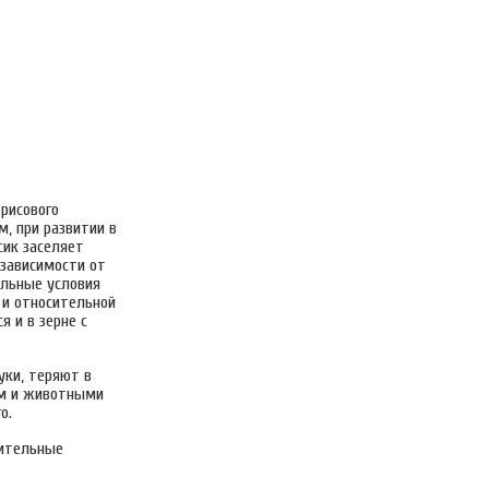
 рисового
м, при развитии в
сик заселяет
 зависимости от
альные условия
 и относительной
 и в зерне с
уки, теряют в
ом и животными
о.
тительные