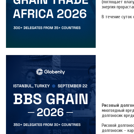
(поглощает влагу
энергия прораста
В течение суток 
Рисовый долгоно
многоядный вреди
долгоносик вреди
Рисовой долгоно
долгоносик – кар