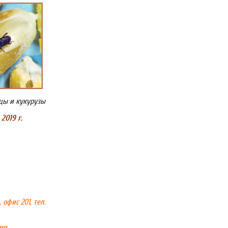
цы и кукурузы
2019
г
.
 офис 201, тел.
но.