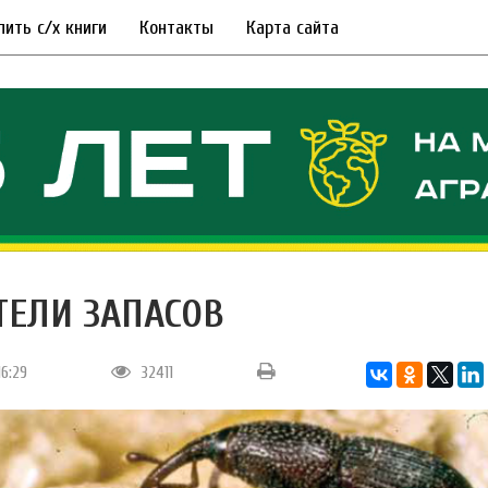
пить с/х книги
Контакты
Карта сайта
ТЕЛИ ЗАПАСОВ
16:29
32411