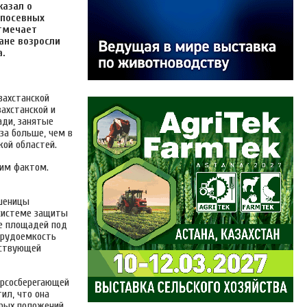
казал о
 посевных
отмечает
ане возросли
а.
захстанской
захстанской и
ади, занятые
аза больше, чем в
кой областей.
шим фактом.
пшеницы
 системе защиты
ие площадей под
трудоемкость
тствующей
урсосберегающей
ил, что она
орых положений,