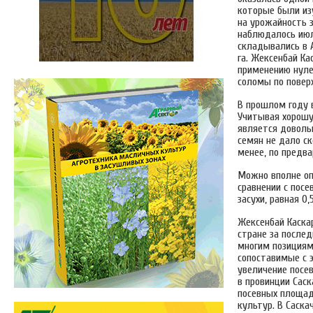
которые были из
на урожайность з
наблюдалось июл
складывались в А
га. Жексенбай Ка
применению нуле
соломы по повер
В прошлом году в
Учитывая хорошу
является довольн
семян не дало с
менее, по предв
Можно вполне оп
сравнении с посе
засухи, равная 0,
Жексенбай Каска
стране за послед
многим позициям
сопоставимые с 
увеличение посев
в провинции Саск
посевных площад
культур. В Саска