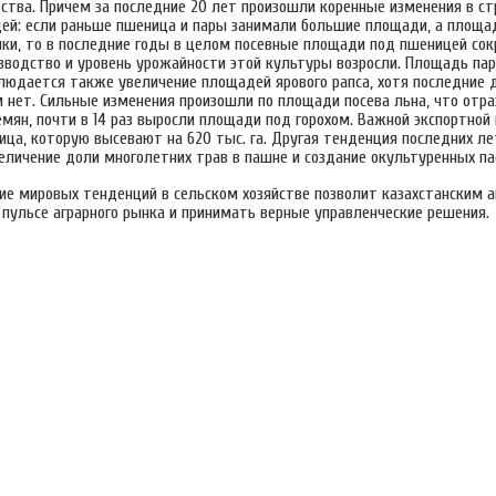
ства. Причем за последние 20 лет произошли коренные изменения в ст
ей: если раньше пшеница и пары занимали большие площади, а площа
ики, то в последние годы в целом посевные площади под пшеницей сок
зводство и уровень урожайности этой культуры возросли. Площадь пар
блюдается также увеличение площадей ярового рапса, хотя последние д
 нет. Сильные изменения произошли по площади посева льна, что отра
мян, почти в 14 раз выросли площади под горохом. Важной экспортной
ица, которую высевают на 620 тыс. га. Другая тенденция последних л
величение доли многолетних трав в пашне и создание окультуренных п
ние мировых тенденций в сельском хозяйстве позволит казахстанским 
 пульсе аграрного рынка и принимать верные управленческие решения.