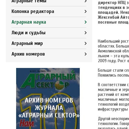
Аграрные темы
директор НПЦ з
тенденциях в з
Колонка редактора
площадей. Неко
Жексенбай Айто
Аграрная наука
посевные площа
Люди и судьбы
Наибольший рост
Аграрный мир
областях. Больше
Акмолинской обла
Архив номеров
льном – эта куль
2009 году. Рост 
Больше стали сея
Появились посев
В соответствии 
масличные и зер
растений от комп
АРХИВ НОМЕРОВ
масличные могло
технологий возд
ЖУРНАЛА
инфраструктуры 
«АГРАРНЫЙ СЕКТОР»
Другой неоспори
технологии. Гово
оказалась одной