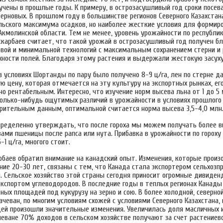
учены в прошлые годы. К примеру, в острозасушливый год сроки посе
ерновых. В прошлом году в большинстве регионов Северного Казахстан
ьского максимума осадков, но наиболее жесткие условия для формир
кмолинской области. Тем не менее, уровень урожайности по республик
скарбаев считает, что такой урожай в острозасушливый год получен б
вой и минимальной технологий с максимальным сохранением стерни и
хности полей. Благодаря этому растения и выдержали жестокую засуху
 условиях Шортанды по пару было получено 8-9 ц/га, лен по стерне да
ю цену, которая отмечается на эту культуру на экспортных рынках, е
о рентабельным. Интересно, что изучение норм высева льна от 1 до 5 
колько-нибудь ощутимых различий в урожайности в условиях прошлого 
арительным данным, оптимальной считается норма высева 3,5-4,0 млн.
ределенно утверждать, что после гороха мы можем получать более в
вами пшеницы после рапса или нута. Прибавка в урожайности по гороху 
5-1 ц/га, многого стоит.
рбаев обратил внимание на канадский опыт. Изменения, которые произ
ние 20-30 лет, связаны с тем, что Канада стала экспортером сельхозп
. Сельское хозяйство этой страны сегодня приносит огромные дивиден
экспортом углеводородов. В последние годы в теплых регионах Канад
ных площадей под кукурузу на зерно и сою. В более холодной, северной
ачеван, по многим условиям схожей с условиями Северного Казахстана,
ей произошли значительные изменения. Увеличилась доля масличных 
чеване 70% доходов в сельском хозяйстве получают за счет растениев