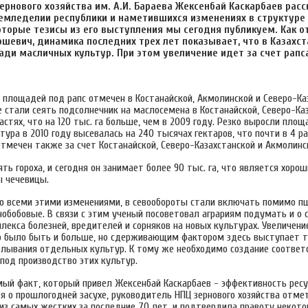
ернового хозяйства им. А.И. Бараева Жексенбай Каскарбаев расс
емледелии республики и наметившихся изменениях в структуре
торые тезисы из его выступления мы сегодня публикуем. Как 
шевич, динамика последних трех лет показывает, что в Казахст
ди масличных культур. При этом увеличение идет за счет рапс
 площадей под рапс отмечен в Костанайской, Акмолинской и Северо-Ка
 стали сеять подсолнечник на маслосемена в Костанайской, Северо-Ка
стях, что на 120 тыс. га больше, чем в 2009 году. Резко выросли площ
тура в 2010 году высевалась на 240 тысячах гектаров, что почти в 4 р
отмечен также за счет Костанайской, Северо-Казахстанской и Акмолинс
ть гороха, и сегодня он занимает более 90 тыс. га, что является хоро
ы чечевицы.
со всеми этими изменениями, в севообороты стали включать помимо 
нобобовые. В связи с этим ученый посоветовал аграриям подумать и о
лекса болезней, вредителей и сорняков на новых культурах. Увеличен
 было быть и больше, но сдерживающим фактором здесь выступает 
елывания отдельных культур. К тому же необходимо создание соотве
под производство этих культур.
мый факт, который привел Жексенбай Каскарбаев - эффективность рес
ря о прошлогодней засухе, руководитель НПЦ зернового хозяйства отмет
 из самых жестких за последние 70 лет, и подтвердила правоту некот