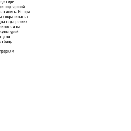
руктуре
ди под яровой
ратились. Но при
а сократилась с
ва года резких
зилось и на
 культурой
ет для
астбищ.
аграриям