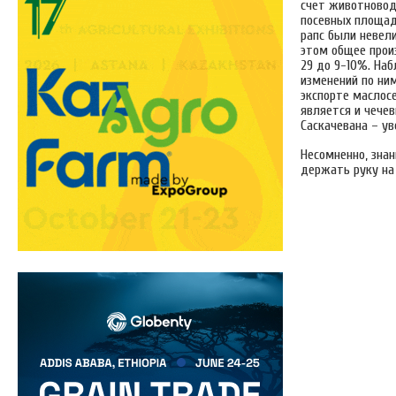
счет животновод
посевных площад
рапс были невел
этом общее прои
29 до 9-10%. На
изменений по ним
экспорте маслосе
является и чечев
Саскачевана – у
Несомненно, зна
держать руку на