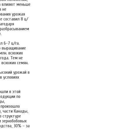
ва влияют меньше
а не
ования урожая
е составил 8 ц/
лагодаря
 разбрасыванием
.
л 6-7 ц/га.
го выращивание
млн. всхожих
года. Тем не
 всхожих семян.
ысокий урожай в
в условиях
ошли в этой
родукции по
ды,
ы произошло
, части Канады,
 в структуре
и зернобобовых
одства, 30% – за