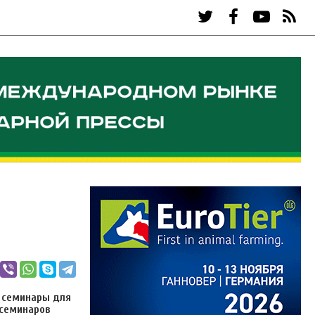
 семинары для
 семинаров