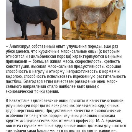
– Анализируя собственный опыт улучшения породы, еще раз
убеждаемся, что курдючные мясо-сальные овцы (к которым
относится и эдильбаевская порода) характеризуются ценными
признаками — большая живая масса, скороспелость, крепость
конституции, высокая мясо-сальная продуктивность, хорошая
способность к нагулу и откорму, неприхотливость к кормам и
водопою, способность использовать изреженную растительность
пастбищ. Благодаря этим качествам разведение овец мясо-
сального направления стало наиболее выгодным с
экономической точки зрения.
В Казахстане эдильбаевские овцы приняты в качестве основной
улучшающей породы во всех районах разведения курдючных
грубошерстных овец. Продуктивные качества и биологические
особенности овец этой породы изучены довольно широким
кругом исследователей. Как отмечал профессор М. А. Ермеков,
«во всех случаях местные курдючные овцы должны улучшаться
эдильбаевскими баранами. Это позволит поднять живой вес