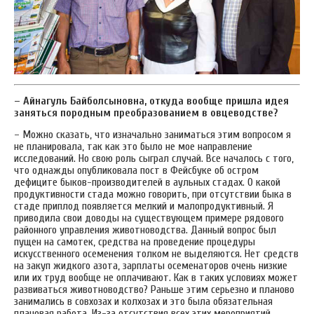
– Айнагуль Байболсыновна, откуда вообще пришла идея
заняться породным преобразованием в овцеводстве?
– Можно сказать, что изначально заниматься этим вопросом я
не планировала, так как это было не мое направление
исследований. Но свою роль сыграл случай. Все началось с того,
что однажды опубликовала пост в Фейсбуке об остром
дефиците быков-производителей в аульных стадах. О какой
продуктивности стада можно говорить, при отсутствии быка в
стаде приплод появляется мелкий и малопродуктивный. Я
приводила свои доводы на существующем примере рядового
районного управления животноводства. Данный вопрос был
пущен на самотек, средства на проведение процедуры
искусственного осеменения толком не выделяются. Нет средств
на закуп жидкого азота, зарплаты осеменаторов очень низкие
или их труд вообще не оплачивают. Как в таких условиях может
развиваться животноводство? Раньше этим серьезно и планово
занимались в совхозах и колхозах и это была обязательная
плановая работа. Из-за отсутствия всех этих мероприятий