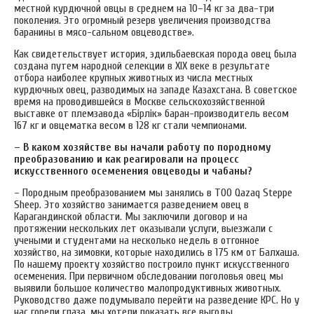
местной курдючной овцы в среднем на 10–14 кг за два-три
поколения. Это огромный резерв увеличения производства
баранины в мясо-сальном овцеводстве».
Как свидетельствует история, эдильбаевская порода овец была
создана путем народной селекции в XIX веке в результате
отбора наиболее крупных животных из числа местных
курдючных овец, разводимых на западе Казахстана. В советское
время на проводившейся в Москве сельскохозяйственной
выставке от племзавода «Бірлік» баран-производитель весом
167 кг и овцематка весом в 128 кг стали чемпионами.
– В каком хозяйстве вы начали работу по породному
преобразованию и как реагировали на процесс
искусственного осеменения овцеводы и чабаны?
– Породным преобразованием мы занялись в ТОО Qazaq Steppe
Sheep. Это хозяйство занимается разведением овец в
Карагандинской области. Мы заключили договор и на
протяжении нескольких лет оказывали услуги, выезжали с
учеными и студентами на несколько недель в отгонное
хозяйство, на зимовки, которые находились в 175 км от Балхаша.
По нашему проекту хозяйство построило пункт искусственного
осеменения. При первичном обследовании поголовья овец мы
выявили большое количество малопродуктивных животных.
Руководство даже подумывало перейти на разведение КРС. Но у
нас горели глаза, мы хотели показать все выгоды