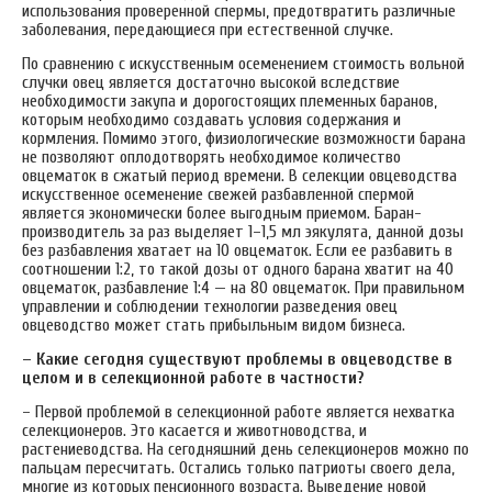
использования проверенной спермы, предотвратить различные
заболевания, передающиеся при естественной случке.
По сравнению с искусственным осеменением стоимость вольной
случки овец является достаточно высокой вследствие
необходимости закупа и дорогостоящих племенных баранов,
которым необходимо создавать условия содержания и
кормления. Помимо этого, физиологические возможности барана
не позволяют оплодотворять необходимое количество
овцематок в сжатый период времени. В селекции овцеводства
искусственное осеменение свежей разбавленной спермой
является экономически более выгодным приемом. Баран-
производитель за раз выделяет 1–1,5 мл эякулята, данной дозы
без разбавления хватает на 10 овцематок. Если ее разбавить в
соотношении 1:2, то такой дозы от одного барана хватит на 40
овцематок, разбавление 1:4 — на 80 овцематок. При правильном
управлении и соблюдении технологии разведения овец
овцеводство может стать прибыльным видом бизнеса.
– Какие сегодня существуют проблемы в овцеводстве в
целом и в селекционной работе в частности?
– Первой проблемой в селекционной работе является нехватка
селекционеров. Это касается и животноводства, и
растениеводства. На сегодняшний день селекционеров можно по
пальцам пересчитать. Остались только патриоты своего дела,
многие из которых пенсионного возраста. Выведение новой