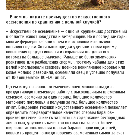
– В чем вы видите преимущество искусственного
осеменения по сравнению с вольной случкой?
– Искусственное осеменение — одно из крупнейших достижений
в области животноводства и ветеринарии. Но в последние годы
многие фермеры забыли о нем и в основном используют
вольную случку. Хотя наши предки уделяли этому приему
повышения продуктивности и сохранения плодовитого
потомства большое значение. Раньше не было химических
реактивов для разбавления спермы, поэтому чабаны для этих
целей использовали свежевыдоенное некипяченое коровье или
козье молоко, разводили, осеменяли овец и успешно получали
от 100 овцематок 110–120 ягнят.
Путем искусственного осеменения овец можно наладить
продуктивную племенную работу с высокоценным племенным
семенем, осеменив за один период большое количество
маточного поголовья и получив за год большее количество
ягнят. Внедрение техники искусственного осеменения позволяет
определить предварительное качество спермы баранов-
производителей, снизить затраты на содержание беспородных
животных, улучшить качество потомства за счет более
широкого использования ценных баранов-производителей,
повысить процент оплодотворения осемененных самок за счет