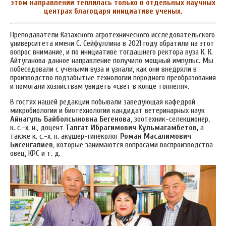
этом направлении теплилась только в отдельных научных
центрах благодаря инициативе ученых.
Преподаватели Казахского агротехнического исследовательского
университета имени С. Сейфуллина в 2021 году обратили на этот
вопрос внимание, и по инициативе тогдашнего ректора вуза К. К.
Айтуганова данное направление получило мощный импульс. Мы
побеседовали с учеными вуза и узнали, как они внедряли в
производство подзабытые технологии породного преобразования
и помогали хозяйствам увидеть «свет в конце тоннеля».
В гостях нашей редакции побывали заведующая кафедрой
микробиологии и биотехнологии кандидат ветеринарных наук
Айнагуль Байболсыновна Бегенова
, зоотехник-селекционер,
к. с.-х. н., доцент
Талгат Ибрагимович Кульмагамбетов,
а
также к. с.-х. н. акушер-гинеколог
Роман Масалимович
Бисенгалиев
, которые занимаются вопросами воспроизводства
овец, КРС и т. д.