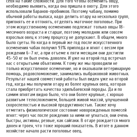
себя на такие сложности. Для того чтобы осеменить овцу,
необходимо выявить, когда она пришла в охоту. Для этого
использовали баранов-пробников. Поэтому чабану, помимо
обычной работы выпаса, надо делить отару на несколько групп,
пригонять ее и отгонять, отделять маточное поголовье. При
этом искусственному осеменению подлежат только овцы 18-
месячного возраста и старше, поэтому молодняк или совсем
взрослых овец к этому процессу не допускают. В общем, много
было суеты. Но когда в первый же год после искусственного
осеменения чабан получил 93% приплода и ягнят с весом при
рождении 6–7 кг, а при отъеме к пяти месяцам они достигли
45–50 кг он был очень доволен. И уже на второй год встречал
нас с открытыми объятиями. К тому же мы проводили не
только искусственное осеменение, но и оказывали ветеринарную
помощь, родовспоможение, занимались выбраковкой животных.
Результат нашей совместной работы был виден уже на второй
год, когда мы получили отару из более крупных овец, которая
стала приобретать качества эдильбаевской породы. Да и по
самим ягнятам видно было, что они более крупные, с хорошо
развитым телосложением, большей живой массой, улучшенной
скороспелостью и высокой продуктивностью. Также хочу
отметить физиологическое состояние новорожденных помесей
ягнят: через час после рождения за ними не угнаться, они очень
быстры, активны, резвые, как сайгаки. В отаре рождается много
двоен и троен, что тоже хороший показатель. В итоге в данном
хозяйстве начало расти поголовье овец.