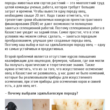
породы животных или сортов растений — это многолетний труд
целой команды ученых, работа, которая требует больших
затрат и времени. Чтобы вывести одну породу овец,
необходимо свыше 20 лет. Надо также отметить, что
трехлетние сроки объявляемых конкурсов проектов грантового
финансирования (ПЦФ) не дают возможности полноценно
заняться селекционной работой. Поэтому селекционная работа в
Казахстане уходит на задний план. Самое простое, что в этих
условиях мы можем сейчас сделать, — заняться породным
преобразованием, улучшая уже созданные породы овец.
Поэтому наш выбор и пал на эдильбаевскую породу овец — одну
из самых устойчивых и продуктивных.
Второй проблемой является отсутствие курсов повышения
квалификации для овцеводов, фермеров, чабанов, где они могли
бы получать практические и теоретические знания. Также
нужно отметить, что из-за того, что искусственное осеменение
овец в Казахстане не развивалось, у нас даже не было компаний,
которые бы реализовывали приборы для искусственного
осеменения, при этом приборы для осеменения коров и свиней
есть, а для овец нет.
–
Почему
выбрали
эдильбаевскую породу?