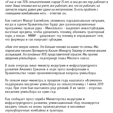
«У нас и так 70% сельхозтехники старше 15 лет, и она до сих пор работает в
поле. Наша техника вся на учете, все работает, все, что не работает, на
запчасти пошло, давно уже сдано на металлолом. То есть проблем с
гниющими комбайнами нет»,
– отметил он.
Как считает Максут Бактибаев, сложилась парадоксальная ситуация,
когда в одном Правительстве будут две разнонаправленные
программы: правая рука – Минсельхоз – выделяет инвестсубсидии,
льготные кредиты, чтобы удешевить технику, обновить тракторный
парк, а левая – МИИР – удорожает эту технику и оправдывает тем,
что фермеры и так получают субсидии.
«Нам этот вопрос неясен. Это больше похоже на какие-то схемы. Мы
подписали письмо Президенту Касым-Жомарту Токаеву от имени восьми
ассоциаций. Это основные 95% представителей отрасли. Мы против
введения утильсбора»,
– подчеркнул глава Мясного союза.
В свою очередь вице-министр индустрии и инфраструктурного
развития Аманияз Ержанов в ходе пресс-конференции в
Правительстве также прокомментировал вопросы утильсбора.
По словам вице-министра, в прошлом году нацпалата «Атамекен»
поддержала введение утильсбора на сельхозтехнику с 1 июля 2019
года. При этом был выставлен ряд условий. В их числе – отсрочка
введения утильсбора на один год.
Как сообщает пресс-служба Министерства индустрии и
инфраструктурного развития, утилизационный сбор планируется
вводить только на вновь произведенные и ввозимые
зерноуборочные комбайны и тракторы.