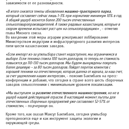
зависимости от ее разновидности.
«В итоге снизятся темпы обновления
машино-тракторного парка
,
который составляет сейчас лишь 1-3% при нормативе минимум 10% в год.
А общий ущерб коснется более 200 тысяч отечественных
сельхозтоваропроизводителей. А также рядовых казахстанцев, которые в
скором времени испытают рост цен на сельхозпродукцию»
, – отметил
глава Мясного союза.
Во введении этой меры аграрии усматривают лоббирование
Министерством индустрии и инфраструктурного развития интересов
пяти-шести казахстанских заводов.
«Если импорт из-за утильсбора станет недоступнее, мы ограничимся в
выборе. Если техника стоила 100 тысяч долларов, то теперь ее стоимость
повысится до 110-130 тысяч долларов. Мы будем вынуждены покупать
более дешевую – за 80 тысяч долларов. Пойдет переток клиентов с
хорошей техники на отечественную, которая далека от идеала, за наш счет,
за счет ущемления наших интересов»
, – пояснил Бактибаев на пресс-
конференции и добавил, что сегодня в стране всего шесть сборочных
заводов сельхозтехники с минимальным уровнем локализации.
«Мы выступаем за
развитие отечественного машиностроения
, но не в
ущерб нашей действующей отрасли. В настоящий момент льготы для
отечественных сборочных предприятий уже составляют 52-57% от
стоимости»,
– подчеркнул он.
Кроме того, как сказал Максут Бактибаев, сегодня утильсбор
преподносится еще и как инструмент защиты экологии и
окружающей среды.