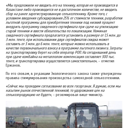
«Мы предложили не вводить его на технику, которая не производится в
Казахстане либо производится не в достаточном количестве, не вводить
сбор на ранее зарегистрированную сельхозтехнику. Кроме того, с
условием введения субсидирования 25% от стоимости техники, разработки
льготной программы для приобретения техники под низкий процент
внедрить программу скидочного сертификата при сдаче на утилизацию
старой техники и ввести обязательства по локализации. Номинал
скидочного сертификата предлагается установить в размере от 1,5 млн. до
3 млн. тенге, при использовании двух сертификатов скидка может
составить от 3 млн. до 6 млн. тенге, которые можно использовать в
качестве первоначального взноса в программе льготного лизинга. Затраты
на транспортировку берет на себя оператор РОП. На сегодняшний день
при сдаче комбайна на металлолом компенсация составляет 300 тыс.
тенге, и транспортировка осуществляется самостоятельно»,
– отметил
Ержанов.
По его словам, в редакции Экологического закона также утверждены
правила стимулирования производства самоходной сельхозтехники.
«Сейчас мы проходим согласование во всех госорганах. Я думаю, если мы
насытим рынок отечественной техникой, то удорожания цен на
сельхозпродукцию не будет»,
– резюмировал вице-министр.