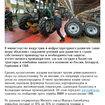
В министерстве
индустрии и инфраструктурного развития
такие
меры объясняют созданием условий для развития в стране
собственного производства и необходимостью защиты
отечественного производителя, так как сегодня в Казахстан
тракторы и комбайны завозятся в основном из России, Беларуси,
Германии и США.
Однако, казахстанские аграрии выступают против утилизационного
сбора на сельхозтехнику. По их мнению, это напрямую отразится на
ценах на сельхозпродукты. В число противников вошли союзы:
мясной, зерновой, фермеров Казахстана, картофелеводов и
овощеводов, мясомолочный, птицеводов, садоводов Казахстана и
Ассоциация яичных производителей. Об этом передает
agrosektor.kz,
ссылаясь на сообщение пресс-службы МИИР и казахстанские СМИ.
По данным гендиректора Мясного союза Максута Бактибаева,
утильсбор составит от 10% до 30% от стоимости техники, в