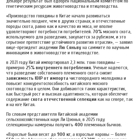
декабре результат был одобрен Национальным комитетом по
генетическим ресурсам животноводства и птицеводства.
«Производство говядины в Китае начало развиваться
значительно позднее, чем в других странах, и отечественные
породы скота, равно как и качество их мяса, не вполне
удовлетворяют потребности потребителей.
70%
мясного скота,
используемого для разведения, закупается за рубежом, и это
серьезное препятствие устойчивого развития отрасли», — заявил
вице-президент академии
Лю Сяньву
на саммите по научным
инновациям в животноводстве и птицеводстве.
в 2021 году Китай импортировал 2,3 млн. тонн говядины —
примерно
25% внутреннего потребления
. Ученые надеются,
что разведение собственного племенного скота снизит
зависимость КНР от импорта
чистопородного молодняка и
повысит конкурентоспособность китайского мясного
скотоводства в целом. Они добиваются таких характеристик,
как быстрый рост и высокая адаптивность, которая обеспечит
содержание
скота отечественной селекции
как на севере, так
и на юге Китая.
По словам представителя Китайской академии
сельскохозяйственных наук Ли Цзюнья, в 2025 году
селекционеры намерены получить
400
племенных бычков.
«Взрослые быки весят до
900 кг
, а взрослые коровы — более