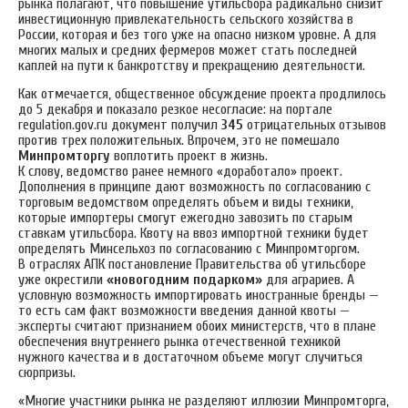
рынка полагают, что повышение утильсбора радикально снизит
инвестиционную привлекательность сельского хозяйства в
России, которая и без того уже на опасно низком уровне. А для
многих малых и средних фермеров может стать последней
каплей на пути к банкротству и прекращению деятельности.
Как отмечается, общественное обсуждение проекта продлилось
до 5 декабря и показало резкое несогласие: на портале
regulation.gov.ru документ получил
345
отрицательных отзывов
против трех положительных. Впрочем, это не помешало
Минпромторгу
воплотить проект в жизнь.
К слову, ведомство ранее немного «доработало» проект.
Дополнения в принципе дают возможность по согласованию с
торговым ведомством определять объем и виды техники,
которые импортеры смогут ежегодно завозить по старым
ставкам утильсбора. Квоту на ввоз импортной техники будет
определять Минсельхоз по согласованию с Минпромторгом.
В отраслях АПК постановление Правительства об утильсборе
уже окрестили
«новогодним подарком»
для аграриев. А
условную возможность импортировать иностранные бренды —
то есть сам факт возможности введения данной квоты —
эксперты считают признанием обоих министерств, что в плане
обеспечения внутреннего рынка отечественной техникой
нужного качества и в достаточном объеме могут случиться
сюрпризы.
«Многие участники рынка не разделяют иллюзии Минпромторга,