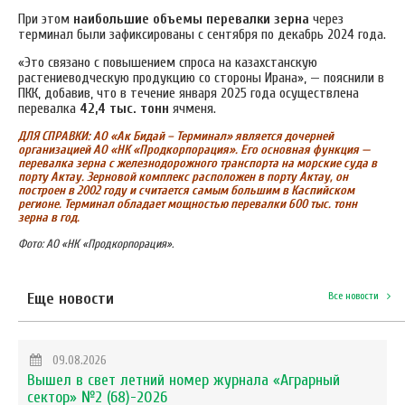
При этом
наибольшие объемы перевалки зерна
через
терминал были зафиксированы с сентября по декабрь 2024 года.
«Это связано с повышением спроса на казахстанскую
растениеводческую продукцию со стороны Ирана», — пояснили в
ПКК, добавив, что
в течение января 2025 года осуществлена
перевалка
42,4 тыс. тонн
ячменя.
ДЛЯ СПРАВКИ: АО «Ак Бидай
–
Терминал» является дочерней
организацией АО «НК «Продкорпорация». Его основная функция
—
перевалка зерна с железнодорожного транспорта на морские суда в
порту Актау. Зерновой комплекс расположен в порту Актау, он
построен в 2002 году и считается самым большим в Каспийском
регионе. Терминал обладает мощностью перевалки 600 тыс. тонн
зерна в год.
Фото: АО «НК «Продкорпорация».
Еще новости
Все новости
09.08.2026
Вышел в свет летний номер журнала «Аграрный
сектор» №2 (68)-2026