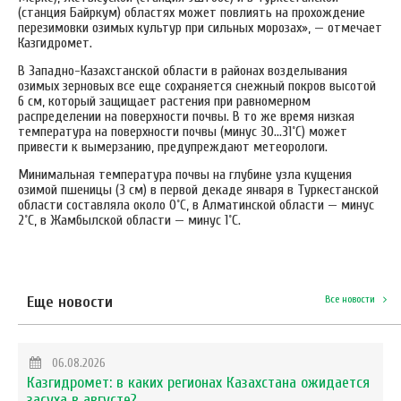
(станция Байркум) областях может повлиять на прохождение
перезимовки озимых культур при сильных морозах», — отмечает
Казгидромет.
В Западно-Казахстанской области в районах возделывания
озимых зерновых все еще сохраняется снежный покров высотой
6 см, который защищает растения при равномерном
распределении на поверхности почвы. В то же время низкая
температура на поверхности почвы (минус 30…31˚С) может
привести к вымерзанию, предупреждают метеорологи.
Минимальная температура почвы на глубине узла кущения
озимой пшеницы (3 см) в первой декаде января в Туркестанской
области составляла около 0˚С, в Алматинской области — минус
2˚С, в Жамбылской области — минус 1˚С.
Еще новости
Все новости
06.08.2026
Казгидромет: в каких регионах Казахстана ожидается
засуха в августе?