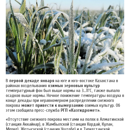
В
первой декаде января
на юге и юго-востоке Казахстана в
районах возделывания
озимых зерновых культур
температурный фон был выше нормы на 3…11˚С, также выпало
осадков выше нормы. Ночное понижение температуры воздуха в
конце декады при неравномерном распределении снежного
покрова
может привести к вымерзанию
озимых культур. Об
этом сообщила пресс-служба
РГП «Казгидромет»
.
«Отсутствие снежного покрова местами на полях в Алматинской
(станция Аккайнар), в Жамбылской (станция Кордай, Кулан,
Мерке), Жетысуской (станция Уштобе) и в Туркестанской