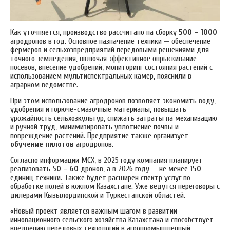
Как уточняется, производство рассчитано на сборку
500 – 1000
агродронов в год.
Основное назначение техники — обеспечение
фермеров и сельхозпредприятий передовыми решениями для
точного земледелия, включая эффективное опрыскивание
посевов, внесение удобрений, мониторинг состояния растений с
использованием мультиспектральных камер, пояснили в
аграрном ведомстве.
При этом использование агродронов позволяет экономить воду,
удобрения и горюче-смазочные материалы, повышать
урожайность сельхозкультур, снижать затраты на механизацию
и ручной труд, минимизировать уплотнение почвы и
повреждение растений.
Предприятие также организует
обучение пилотов
агродронов.
Согласно информации МСХ, в 2025 году компания планирует
реализовать
50 – 60
дронов, а в 2026 году — не менее
150
единиц техники. Также будет расширен спектр услуг по
обработке полей в южном Казахстане. Уже ведутся переговоры с
дилерами Кызылординской и Туркестанской областей.
«Новый проект является важным шагом в развитии
инновационного сельского хозяйства Казахстана и способствует
внедрению передовых технологий в агропромышленный