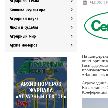
Аграрные темы
24.12.2021 | 1
Колонка редактора
Аграрная наука
Люди и судьбы
Аграрный мир
Архив номеров
На Конферен
опыт организ
Господдержка
производстве
«Национально
Агрохолдинг 
АРХИВ НОМЕРОВ
Казахстанско
ЖУРНАЛА
Конференция 
«АГРАРНЫЙ СЕКТОР»