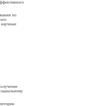
эффективного
вания по
ного
 научные
получение
 социальному
ритории