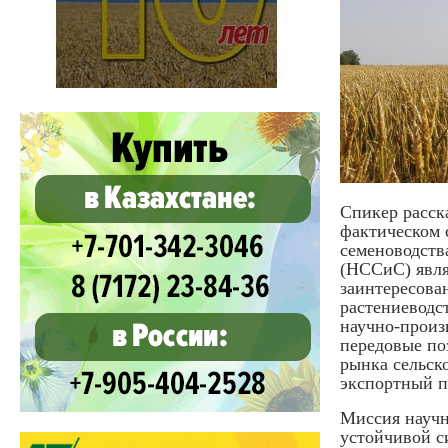
Спикер расск
фактическом 
семеноводств
(НССиС) явля
заинтересова
растениеводс
научно-произ
передовые по
рынка сельск
экспортный п
Миссия научн
устойчивой с