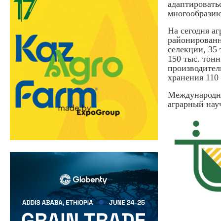
адаптировать
многообразию
На сегодня аг
районированн
селекции, 35 
150 тыс. тонн
производител
хранения 110 
Международн
аграрный нау