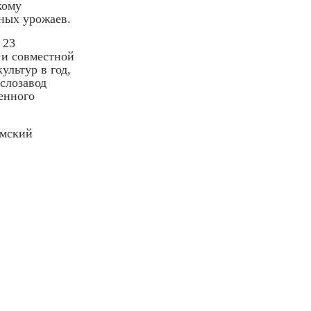
кому
ных урожаев.
 23
 и совместной
ультур в год,
аслозавод
енного
Омский