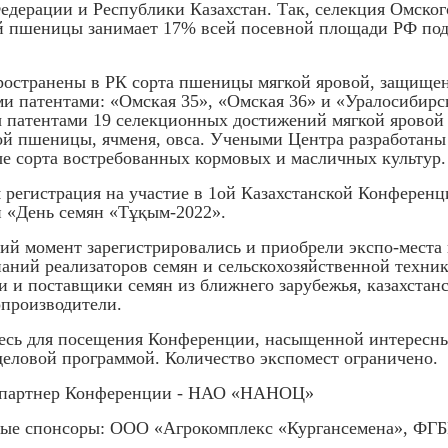
едерации и Республики Казахстан. Так, селекция Омско
й пшеницы занимает 17% всей посевной площади РФ под
остранены в РК сорта пшеницы мягкой яровой, защище
ми патентами: «Омская 35», «Омская 36» и «Уралосибирск
патентами 19 селекционных достижений мягкой яровой
ой пшеницы, ячменя, овса. Учеными Центра разработаны
е сорта востребованных кормовых и масличных культур.
 регистрация на участие в 1ой Казахстанской Конференц
 «День семян «
Тұқым
-2022».
ий момент зарегистрировались и приобрели экспо-места 
паний реализаторов семян и сельскохозяйственной техник
и и поставщики семян из ближнего зарубежья, казахстан
опроизводители.
есь для посещения Конференции, насыщенной интересн
деловой программой. Количество экспомест ограничено.
 партнер Конференции - НАО «НАНОЦ»
ые спонсоры: ООО «Агрокомплекс «Кургансемена», ФГ