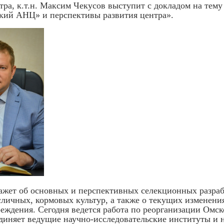
тра, к.т.н. Максим Чекусов выступит с докладом на тем
ий АНЦ» и перспективы развития центра».
ажет об основных и перспективных селекционных разра
сличных, кормовых культур, а также о текущих изменени
реждения. Сегодня ведется работа по реорганизации Омс
диняет ведущие научно-исследовательские институты и 