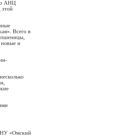
го АНЦ
 этой
нные
ая». Всего в
 пшеницы,
 новые и
ии-
несколько
и,
ские
ыми
БНУ «Омский