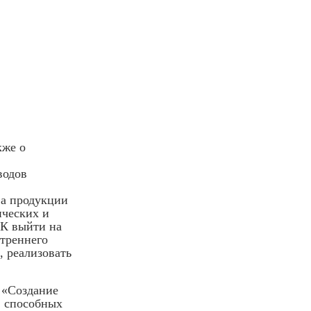
кже о
водов
ва продукции
ических и
ПК выйти на
утреннего
, реализовать
 «Создание
, способных