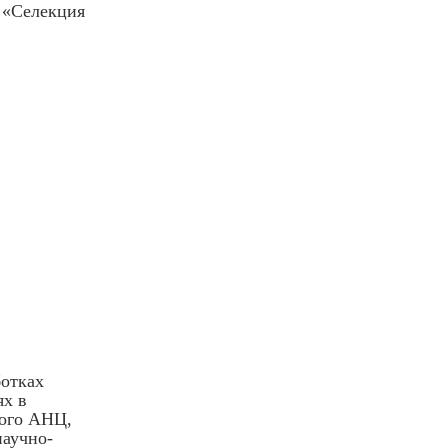
у «Селекция
ботках
ях в
кого АНЦ,
научно-