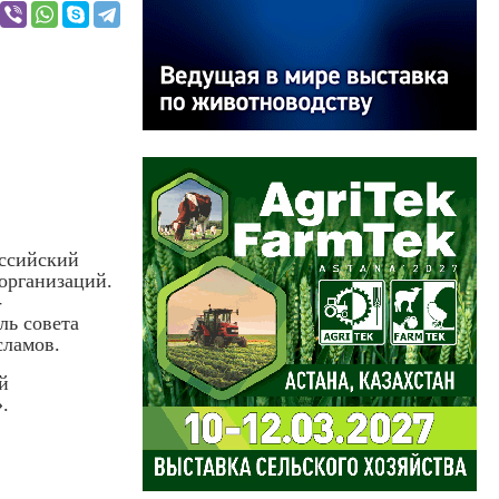
ссийский
организаций.
-
ль совета
сламов.
й
.