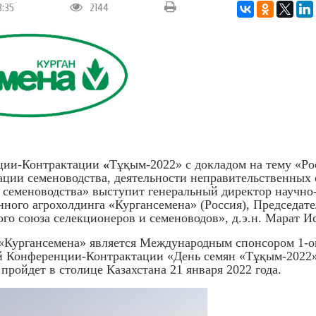
3:35
2144
ции-Контрактации
«
Тұқым-2022» с докладом на тему
«Ро
ации семеноводства, деятельности неправительственных 
 семеноводства»
выступит генеральный директор научно
нного агрохолдинга «Кургансемена» (Россия), Председате
го союза селекционеров и семеноводов», д.э.н. Марат И
«Кургансемена» является Международным спонсором 1-о
й Конференции-Контрактации «День семян «Тұқым-2022»
пройдет в столице Казахстана 21 января 2022 года.