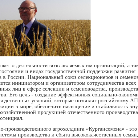
ажет о деятельности возглавляемых им организаций, а та
состоянии и видах государственной поддержки развития
а в России. Национальный союз селекционеров и семено
ется инициатором и организатором сотрудничества всех
нных лиц в сфере селекции и семеноводства, производст
тва. Его цель - создание эффективных социально-эконом
водственных условий, которые позволят российскому А
зиции в мире, обеспечить насыщение и стабильность вн
охозяйственной продукцией отечественного производства
отенциал.
о-производственного агрохолдинга «Кургансемена» - это
истемы производства и сбыта высококачественных семян