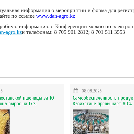
туальная информация о мероприятии и форма для регист
сайте по ссылке
www
.
dan
-
agro
.
kz
дробную информацию о Конференции можно по электрон
n-agro.kz
и телефонам: 8 705 901 2812; 8 701 511 3553
26
08.08.2026
ахстанской пшеницы за 10
Самообеспеченность продук
она вырос на 17%
Казахстане превышает 80%