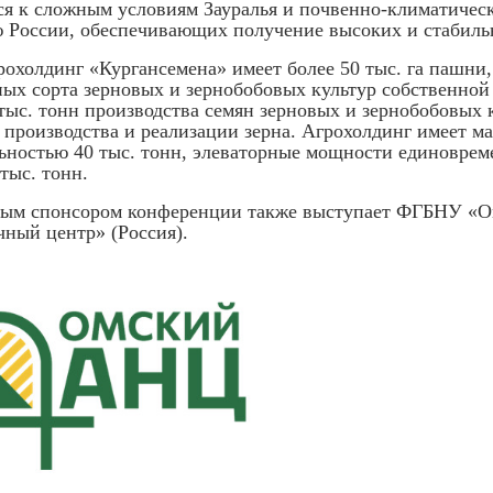
ся к сложным условиям Зауралья и почвенно-климатичес
 России, обеспечивающих получение высоких и стабиль
рохолдинг «Кургансемена» имеет более 50 тыс. га пашни,
ых сорта зерновых и зернобобовых культур собственной
тыс. тонн производства семян зерновых и зернобобовых к
 производства и реализации зерна. Агрохолдинг имеет м
ьностью 40 тыс. тонн, элеваторные мощности единоврем
тыс. тонн.
ым спонсором конференции также выступает ФГБНУ «
чный центр» (Россия).