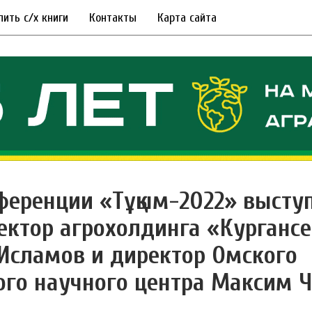
пить с/х книги
Контакты
Карта сайта
ференции «Тұқым-2022» высту
ектор агрохолдинга «Курганс
Исламов и директор Омского
ого научного центра Максим 