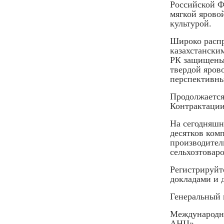
Российской Ф
мягкой ярово
культурой.
Широко распр
казахстански
РК защищены 
твердой яров
перспективны
Продолжается
Контрактации
На сегодняшн
десятков ком
производител
сельхозтовар
Регистрируйт
докладами и 
Генеральный
Международн
АНЦ»