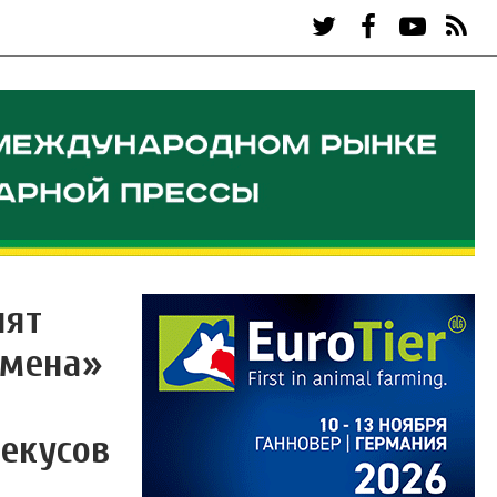
пят
емена»
Чекусов