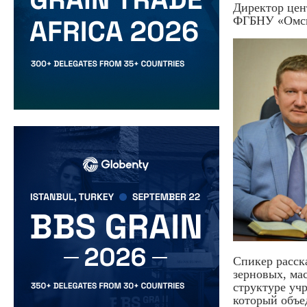
Директор цен
ФГБНУ «Омск
Спикер расск
зерновых, ма
структуре уч
который объе