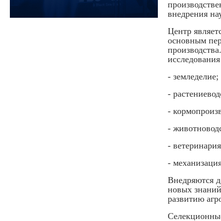
производстве
внедрения на
Центр являет
основным пер
производства
исследования
- земледелие;
- растениевод
- кормопроиз
- животновод
- ветеринария
- механизаци
Внедряются д
новых знаний
развитию агр
Селекционные