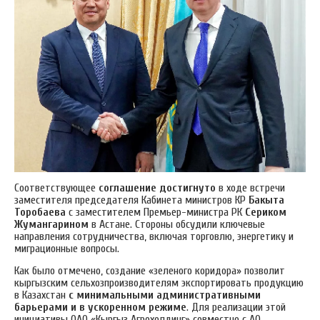
Соответствующее
соглашение достигнуто
в ходе встречи
заместителя председателя Кабинета министров КР
Бакыта
Торобаева
с заместителем Премьер-министра РК
Сериком
Жумангарином
в Астане. Стороны обсудили ключевые
направления сотрудничества, включая торговлю, энергетику и
миграционные вопросы.
Как было отмечено, создание «‎зеленого коридора» позволит
кыргызским сельхозпроизводителям экспортировать продукцию
в Казахстан
с минимальными административными
барьерами и в ускоренном режиме
. Для реализации этой
инициативы ОАО «‎Кыргыз Агрохолдинг» совместно с АО