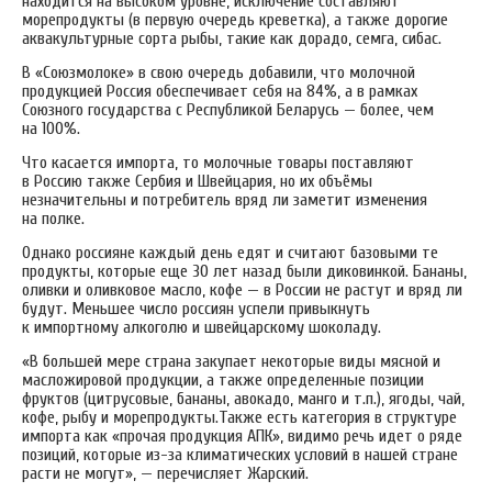
находится на высоком уровне, исключение составляют
морепродукты (в первую очередь креветка), а также дорогие
аквакультурные сорта рыбы, такие как дорадо, семга, сибас.
В «Союзмолоке» в свою очередь добавили, что молочной
продукцией Россия обеспечивает себя на 84%, а в рамках
Союзного государства с Республикой Беларусь — более, чем
на 100%.
Что касается импорта, то молочные товары поставляют
в Россию также Сербия и Швейцария, но их объёмы
незначительны и потребитель вряд ли заметит изменения
на полке.
Однако россияне каждый день едят и считают базовыми те
продукты, которые еще 30 лет назад были диковинкой. Бананы,
оливки и оливковое масло, кофе — в России не растут и вряд ли
будут. Меньшее число россиян успели привыкнуть
к импортному алкоголю и швейцарскому шоколаду.
«В большей мере страна закупает некоторые виды мясной и
масложировой продукции, а также определенные позиции
фруктов (цитрусовые, бананы, авокадо, манго и т.п.), ягоды, чай,
кофе, рыбу и морепродукты.
Также есть категория в структуре
импорта как «прочая продукция АПК», видимо речь идет о ряде
позиций, которые из-за климатических условий в нашей стране
расти не могут», — перечисляет Жарский.