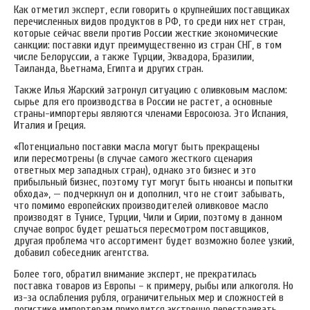
Как отметил эксперт, если говорить о крупнейших поставщиках
перечисленных видов продуктов в РФ, то среди них нет стран,
которые сейчас ввели против России жесткие экономические
санкции: поставки идут преимущественно из стран СНГ, в том
числе Белоруссии, а также Турции, Эквадора, Бразилии,
Таиланда, Вьетнама, Египта и других стран.
Также Илья Жарский затронул ситуацию с оливковым маслом:
сырье для его производства в России не растет, а основные
страны-импортеры являются членами Евросоюза. Это Испания,
Италия и Греция.
«Потенциально поставки масла могут быть прекращены
или пересмотрены (в случае самого жесткого сценария
ответных мер западных стран), однако это бизнес и это
прибыльный бизнес, поэтому тут могут быть нюансы и попытки
обхода», — подчеркнул он и дополнил, что не стоит забывать,
что помимо европейских производителей оливковое масло
производят в Тунисе, Турции, Чили и Сирии, поэтому в данном
случае вопрос будет решаться пересмотром поставщиков,
другая проблема что ассортимент будет возможно более узкий,
добавил собеседник агентства.
Более того, обратил внимание эксперт, не прекратилась
поставка товаров из Европы – к примеру, рыбы или алкоголя. Но
из-за ослабления рубля, ограничительных мер и сложностей в
логистике импортерам приходится экстренно перестраивать