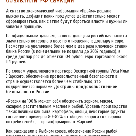
объявляли РФ санкций
Агентство экономической информации «Прайм» решило
выяснить, дефицит каких продуктов действительно может
сформироваться, как с этим будут бороться власти и нужны ли
запасы в принципе.
По официальным данным, за последние дни российская валюта
значительно потеряла в весе по отношению к доллару и евро.
Несмотря на увеличение более чем в два раза ключевой ставки
банка России (в понедельник ее подняли до 20% годовых), в
среду доллар рос до отметки 104 рубля, евро торговался около
114 рублей.
По словам управляющего партнера Экспертной группы Veta Ильи
Жарского, обеспечение продовольственный безопасности в
стране осуществляется более чем стабильно, это
подкрепляется нормами
Доктрины продовольственной
безопасности России
.
«Россия на 100% может себя обеспечить зерном, мясом,
сахаром, растительным маслом и рыбой. Уровень производства
таких позиций как яйца, картофель, овощи, некоторые фрукты
составляет примерно 80-85% от общего запроса со стороны
потребителей», — проинформировал Жарский.
Как рассказали в Рыбном союзе, обеспечение России рыбой