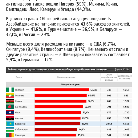
антилидеров также вошли Нигерия (
59%
), Мьянма, Кения,
Бангладеш, Лаос, Камерун и Уганда (
44,3%
).
В других странах СНГ из рейтинга ситуация получше. В
Азербайджане на питание приходится
43,6%
расходов жителей,
в Украине —
41,6%
, в Туркменистане —
36,9%
, в Беларуси —
32,1%
, в России —
29%
.
Меньше всего доля расходов на питание — в США (
6,7%
),
Сингапуре (
8,4%
), Великобритании (
8,7%
). Ненамного отстали и
другие развитые страны — в Швейцарии показатель составляет
9,9%
, в Германии —
12%
.