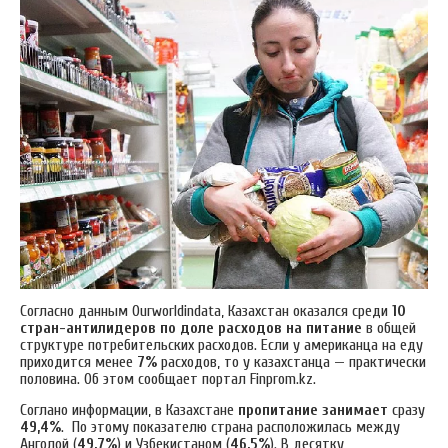
Согласно данным Ourworldindata, Казахстан оказался среди
10
стран-антилидеров по доле расходов на питание
в общей
структуре потребительских расходов. Если у американца на еду
приходится менее
7%
расходов, то у казахстанца — практически
половина. Об этом сообщает портал Finprom.kz.
Соглано информации, в Казахстане
пропитание занимает
сразу
49,4%
. По этому показателю страна расположилась между
Анголой (
49,7%
) и Узбекистаном (
46,5%
). В десятку