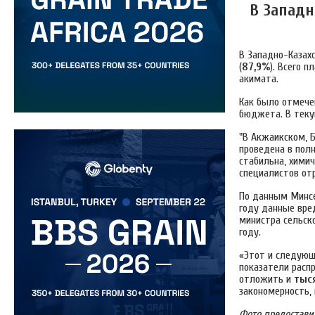
В Западн
В Западно-Казах
(
87,9%
). Всего 
акимата.
Как было отмече
бюджета. В теку
"В Акжаикском, 
проведена в пол
стабильна, хими
специалистов отр
По данным Минсе
году данные вре
министра сельск
году.
«Этот и следующ
показатели расп
отложить и
тыс
закономерность, 
Фото предостави