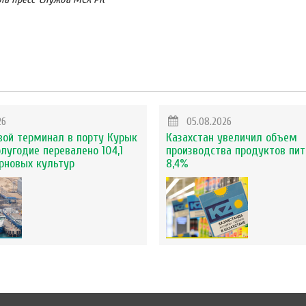
26
05.08.2026
вой терминал в порту Курык
Казахстан увеличил объем
олугодие перевалено 104,1
производства продуктов пит
ерновых культур
8,4%