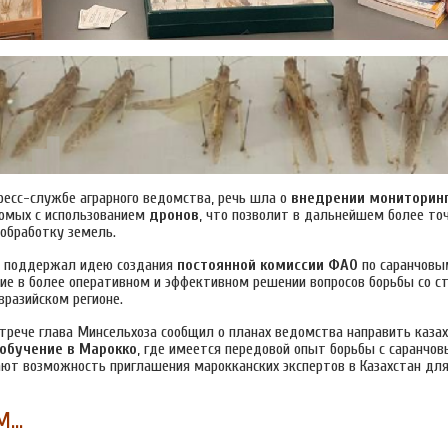
пресс-службе аграрного ведомства, речь шла о
внедрении мониторинг
комых с использованием
дронов
, что позволит в дальнейшем более то
обработку земель.
е поддержал идею создания
постоянной комиссии ФАО
по саранчовы
ие в более оперативном и эффективном решении вопросов борьбы со 
вразийском регионе.
стрече глава Минсельхоза сообщил о планах ведомства направить каза
обучение в Марокко
, где имеется передовой опыт борьбы с саранчов
ют возможность приглашения марокканских экспертов в Казахстан дл
М…