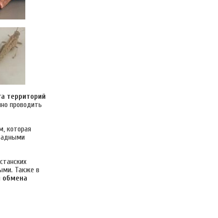
а территорий
чно проводить
м, которая
стадными
хстанских
ыми. Также в
я
обмена