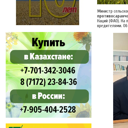
Министр сельско
противосаранч
Наций (ФАО). На
вредителями. Об