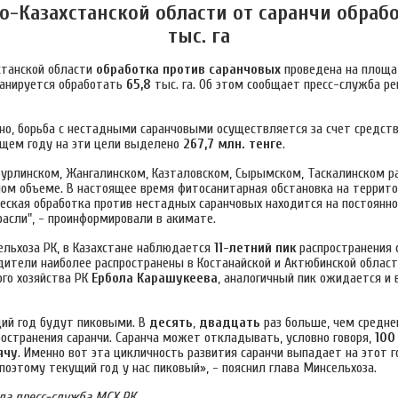
о-Казахстанской области
от саранчи обрабо
тыс. га
станской области
обработка против саранчовых
проведена на площ
планируется обработать
65,8
тыс. га. Об этом сообщает пресс-служба ре
но, борьба с нестадными саранчовыми осуществляется за счет средст
щем году на эти цели выделено
267,7
млн. тенге
.
Бурлинском, Жангалинском, Казталовском, Сырымском, Таскалинском р
ном объеме.
В настоящее время фитосанитарная обстановка на террито
ческая обработка против нестадных саранчовых находится на постоянн
асли", - проинформировали в акимате.
льхоза РК, в Казахстане наблюдается
11-летний пик
распространения 
дители наиболее распространены в Костанайской и Актюбинской област
ого хозяйства РК
Ербола Карашукеева
, аналогичный пик ожидается и
ий год будут пиковыми. В
десять
,
двадцать
раз больше, чем средн
ространения саранчи. Саранча может откладывать, условно говоря,
100
ячу
. Именно вот эта цикличность развития саранчи выпадает на этот г
поэтому текущий год у нас пиковый», - пояснил глава Минсельхоза.
ла пресс-служба МСХ РК