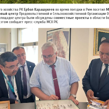
го хозяйства РК
Ербол Карашукеев
во время поездки в Рим посетил
М
овый центр
Продовольственной и Сельскохозяйственной Организации 
 площадке центра были обсуждены
совместные проекты
в области б
 этом сообщает пресс-служба МСХ РК.