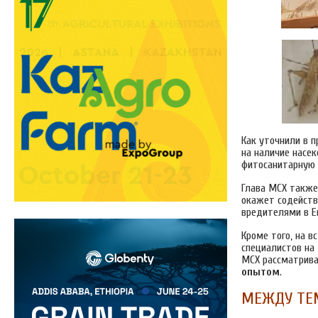
Как уточнили в 
на наличие насе
фитосанитарную 
Глава МСХ такж
окажет содейств
вредителями в Е
Кроме того, на в
специалистов на
МСХ рассматрива
опытом
.
МЕЖДУ ТЕ