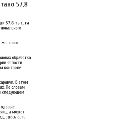
тано 57,8
ади
57,8
тыс. га
гионального
в местного
айонах обработка
рии области
ом контроле
саранчи. В этом
ях. По словам
 в следующем
егодовые
яиц, а может
од, здесь есть